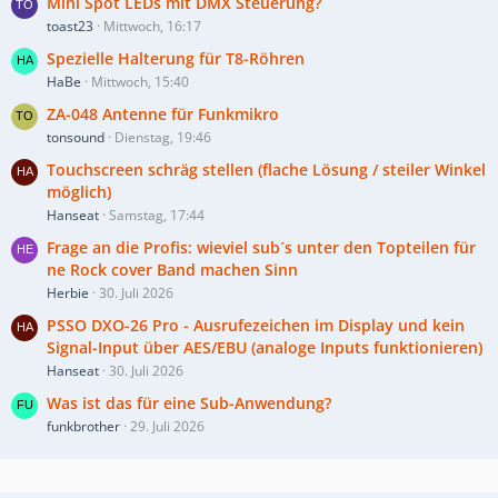
Mini Spot LEDs mit DMX Steuerung?
toast23
Mittwoch, 16:17
Spezielle Halterung für T8-Röhren
HaBe
Mittwoch, 15:40
ZA-048 Antenne für Funkmikro
tonsound
Dienstag, 19:46
Touchscreen schräg stellen (flache Lösung / steiler Winkel
möglich)
Hanseat
Samstag, 17:44
Frage an die Profis: wieviel sub´s unter den Topteilen für
ne Rock cover Band machen Sinn
Herbie
30. Juli 2026
PSSO DXO-26 Pro - Ausrufezeichen im Display und kein
Signal-Input über AES/EBU (analoge Inputs funktionieren)
Hanseat
30. Juli 2026
Was ist das für eine Sub-Anwendung?
funkbrother
29. Juli 2026