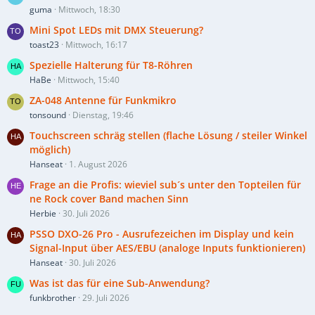
guma
Mittwoch, 18:30
Mini Spot LEDs mit DMX Steuerung?
toast23
Mittwoch, 16:17
Spezielle Halterung für T8-Röhren
HaBe
Mittwoch, 15:40
ZA-048 Antenne für Funkmikro
tonsound
Dienstag, 19:46
Touchscreen schräg stellen (flache Lösung / steiler Winkel
möglich)
Hanseat
1. August 2026
Frage an die Profis: wieviel sub´s unter den Topteilen für
ne Rock cover Band machen Sinn
Herbie
30. Juli 2026
PSSO DXO-26 Pro - Ausrufezeichen im Display und kein
Signal-Input über AES/EBU (analoge Inputs funktionieren)
Hanseat
30. Juli 2026
Was ist das für eine Sub-Anwendung?
funkbrother
29. Juli 2026