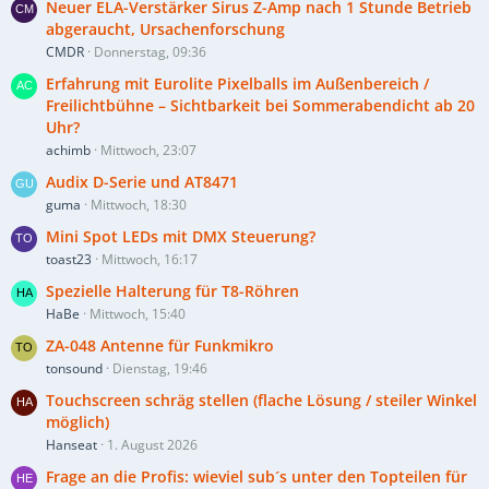
Neuer ELA-Verstärker Sirus Z-Amp nach 1 Stunde Betrieb
abgeraucht, Ursachenforschung
CMDR
Donnerstag, 09:36
Erfahrung mit Eurolite Pixelballs im Außenbereich /
Freilichtbühne – Sichtbarkeit bei Sommerabendicht ab 20
Uhr?
achimb
Mittwoch, 23:07
Audix D-Serie und AT8471
guma
Mittwoch, 18:30
Mini Spot LEDs mit DMX Steuerung?
toast23
Mittwoch, 16:17
Spezielle Halterung für T8-Röhren
HaBe
Mittwoch, 15:40
ZA-048 Antenne für Funkmikro
tonsound
Dienstag, 19:46
Touchscreen schräg stellen (flache Lösung / steiler Winkel
möglich)
Hanseat
1. August 2026
Frage an die Profis: wieviel sub´s unter den Topteilen für