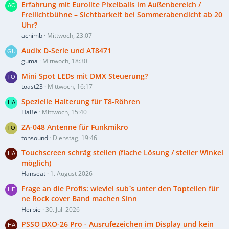
Erfahrung mit Eurolite Pixelballs im Außenbereich /
Freilichtbühne – Sichtbarkeit bei Sommerabendicht ab 20
Uhr?
achimb
Mittwoch, 23:07
Audix D-Serie und AT8471
guma
Mittwoch, 18:30
Mini Spot LEDs mit DMX Steuerung?
toast23
Mittwoch, 16:17
Spezielle Halterung für T8-Röhren
HaBe
Mittwoch, 15:40
ZA-048 Antenne für Funkmikro
tonsound
Dienstag, 19:46
Touchscreen schräg stellen (flache Lösung / steiler Winkel
möglich)
Hanseat
1. August 2026
Frage an die Profis: wieviel sub´s unter den Topteilen für
ne Rock cover Band machen Sinn
Herbie
30. Juli 2026
PSSO DXO-26 Pro - Ausrufezeichen im Display und kein