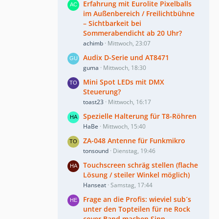
Erfahrung mit Eurolite Pixelballs
im Außenbereich / Freilichtbühne
– Sichtbarkeit bei
Sommerabendicht ab 20 Uhr?
achimb
Mittwoch, 23:07
Audix D-Serie und AT8471
guma
Mittwoch, 18:30
Mini Spot LEDs mit DMX
Steuerung?
toast23
Mittwoch, 16:17
Spezielle Halterung für T8-Röhren
HaBe
Mittwoch, 15:40
ZA-048 Antenne für Funkmikro
tonsound
Dienstag, 19:46
Touchscreen schräg stellen (flache
Lösung / steiler Winkel möglich)
Hanseat
Samstag, 17:44
Frage an die Profis: wieviel sub´s
unter den Topteilen für ne Rock
cover Band machen Sinn