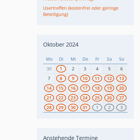
Usertreffen (kostenfrei oder geringe
Beteiligung)
Oktober 2024
Mo
Di
Mi
Do
Fr
Sa
So
30
1
2
3
4
5
6
7
8
9
10
11
12
13
14
15
16
17
18
19
20
21
22
23
24
25
26
27
28
29
30
31
1
2
3
Anstehende Termine