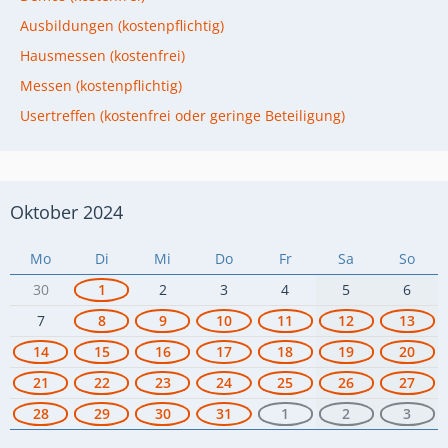
Ausbildungen (kostenpflichtig)
Hausmessen (kostenfrei)
Messen (kostenpflichtig)
Usertreffen (kostenfrei oder geringe Beteiligung)
Oktober 2024
Mo
Di
Mi
Do
Fr
Sa
So
30
1
2
3
4
5
6
7
8
9
10
11
12
13
14
15
16
17
18
19
20
21
22
23
24
25
26
27
28
29
30
31
1
2
3