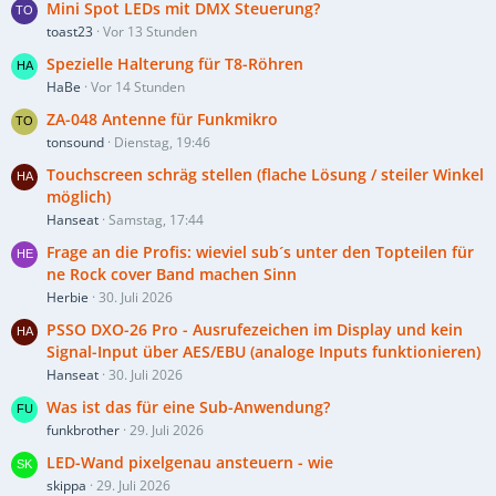
Mini Spot LEDs mit DMX Steuerung?
toast23
Vor 13 Stunden
Spezielle Halterung für T8-Röhren
HaBe
Vor 14 Stunden
ZA-048 Antenne für Funkmikro
tonsound
Dienstag, 19:46
Touchscreen schräg stellen (flache Lösung / steiler Winkel
möglich)
Hanseat
Samstag, 17:44
Frage an die Profis: wieviel sub´s unter den Topteilen für
ne Rock cover Band machen Sinn
Herbie
30. Juli 2026
PSSO DXO-26 Pro - Ausrufezeichen im Display und kein
Signal-Input über AES/EBU (analoge Inputs funktionieren)
Hanseat
30. Juli 2026
Was ist das für eine Sub-Anwendung?
funkbrother
29. Juli 2026
LED-Wand pixelgenau ansteuern - wie
skippa
29. Juli 2026