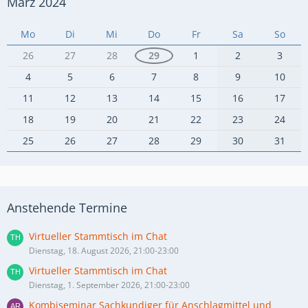
März 2024
Mo
Di
Mi
Do
Fr
Sa
So
26
27
28
29
1
2
3
4
5
6
7
8
9
10
11
12
13
14
15
16
17
18
19
20
21
22
23
24
25
26
27
28
29
30
31
Anstehende Termine
Virtueller Stammtisch im Chat
Dienstag, 18. August 2026, 21:00-23:00
Virtueller Stammtisch im Chat
Dienstag, 1. September 2026, 21:00-23:00
Kombiseminar Sachkundiger für Anschlagmittel und