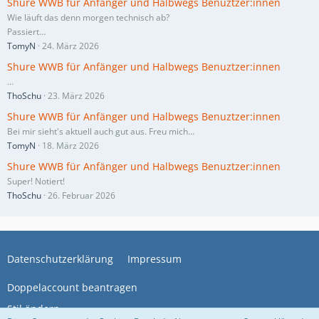
Shure WWB für Anfänger und Halbwegs Benuztzer:innen
Wie läuft das denn morgen technisch ab?
Passiert…
TomyN
24. März 2026
Shure WWB für Anfänger und Halbwegs Benuztzer:innen
…
ThoSchu
23. März 2026
Shure WWB für Anfänger und Halbwegs Benuztzer:innen
Bei mir sieht's aktuell auch gut aus. Freu mich…
TomyN
18. März 2026
Shure WWB für Anfänger und Halbwegs Benuztzer:innen
Super! Notiert!
ThoSchu
26. Februar 2026
Datenschutzerklärung
Impressum
Doppelaccount beantragen
Stil ändern