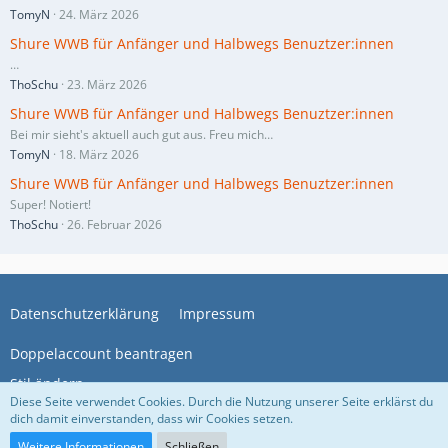
TomyN
24. März 2026
Shure WWB für Anfänger und Halbwegs Benuztzer:innen
…
ThoSchu
23. März 2026
Shure WWB für Anfänger und Halbwegs Benuztzer:innen
Bei mir sieht's aktuell auch gut aus. Freu mich…
TomyN
18. März 2026
Shure WWB für Anfänger und Halbwegs Benuztzer:innen
Super! Notiert!
ThoSchu
26. Februar 2026
Datenschutzerklärung
Impressum
Doppelaccount beantragen
Stil ändern
Diese Seite verwendet Cookies. Durch die Nutzung unserer Seite erklärst du
dich damit einverstanden, dass wir Cookies setzen.
Community-Software:
WoltLab Suite™
Weitere Informationen
Schließen