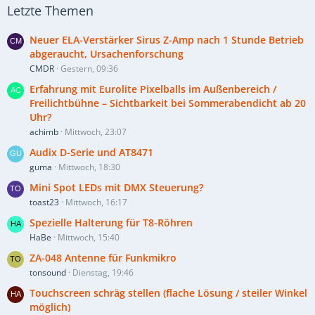
Letzte Themen
Neuer ELA-Verstärker Sirus Z-Amp nach 1 Stunde Betrieb
abgeraucht, Ursachenforschung
CMDR
Gestern, 09:36
Erfahrung mit Eurolite Pixelballs im Außenbereich /
Freilichtbühne – Sichtbarkeit bei Sommerabendicht ab 20
Uhr?
achimb
Mittwoch, 23:07
Audix D-Serie und AT8471
guma
Mittwoch, 18:30
Mini Spot LEDs mit DMX Steuerung?
toast23
Mittwoch, 16:17
Spezielle Halterung für T8-Röhren
HaBe
Mittwoch, 15:40
ZA-048 Antenne für Funkmikro
tonsound
Dienstag, 19:46
Touchscreen schräg stellen (flache Lösung / steiler Winkel
möglich)