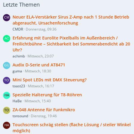
Letzte Themen
Neuer ELA-Verstärker Sirus Z-Amp nach 1 Stunde Betrieb
abgeraucht, Ursachenforschung
CMDR
Donnerstag, 09:36
Erfahrung mit Eurolite Pixelballs im Außenbereich /
Freilichtbühne – Sichtbarkeit bei Sommerabendicht ab 20
Uhr?
achimb
Mittwoch, 23:07
Audix D-Serie und AT8471
guma
Mittwoch, 18:30
Mini Spot LEDs mit DMX Steuerung?
toast23
Mittwoch, 16:17
Spezielle Halterung für T8-Röhren
HaBe
Mittwoch, 15:40
ZA-048 Antenne für Funkmikro
tonsound
Dienstag, 19:46
Touchscreen schräg stellen (flache Lösung / steiler Winkel
möglich)