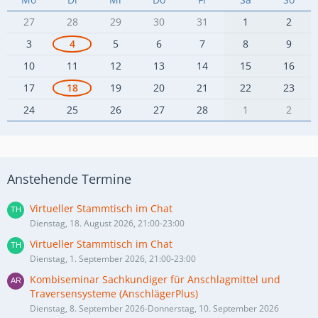
27
28
29
30
31
1
2
3
4
5
6
7
8
9
10
11
12
13
14
15
16
17
18
19
20
21
22
23
24
25
26
27
28
1
2
Anstehende Termine
Virtueller Stammtisch im Chat
Dienstag, 18. August 2026, 21:00-23:00
Virtueller Stammtisch im Chat
Dienstag, 1. September 2026, 21:00-23:00
Kombiseminar Sachkundiger für Anschlagmittel und
Traversensysteme (AnschlägerPlus)
Dienstag, 8. September 2026-Donnerstag, 10. September 2026