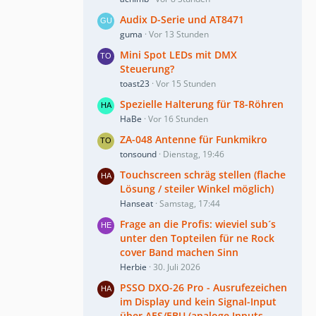
Audix D-Serie und AT8471
guma
Vor 13 Stunden
Mini Spot LEDs mit DMX
Steuerung?
toast23
Vor 15 Stunden
Spezielle Halterung für T8-Röhren
HaBe
Vor 16 Stunden
ZA-048 Antenne für Funkmikro
tonsound
Dienstag, 19:46
Touchscreen schräg stellen (flache
Lösung / steiler Winkel möglich)
Hanseat
Samstag, 17:44
Frage an die Profis: wieviel sub´s
unter den Topteilen für ne Rock
cover Band machen Sinn
Herbie
30. Juli 2026
PSSO DXO-26 Pro - Ausrufezeichen
im Display und kein Signal-Input
über AES/EBU (analoge Inputs