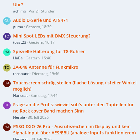
Uhr?
achimb
Vor 21 Stunden
Audix D-Serie und AT8471
guma
Gestern, 18:30
Mini Spot LEDs mit DMX Steuerung?
toast23
Gestern, 16:17
Spezielle Halterung für T8-Röhren
HaBe
Gestern, 15:40
ZA-048 Antenne für Funkmikro
tonsound
Dienstag, 19:46
Touchscreen schräg stellen (flache Lösung / steiler Winkel
möglich)
Hanseat
Samstag, 17:44
Frage an die Profis: wieviel sub´s unter den Topteilen für
ne Rock cover Band machen Sinn
Herbie
30. Juli 2026
PSSO DXO-26 Pro - Ausrufezeichen im Display und kein
Signal-Input über AES/EBU (analoge Inputs funktionieren)
Hanseat
30. Juli 2026