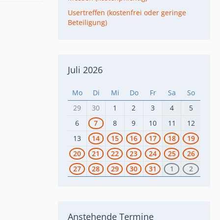
Usertreffen (kostenfrei oder geringe
Beteiligung)
Juli 2026
Mo
Di
Mi
Do
Fr
Sa
So
29
30
1
2
3
4
5
6
7
8
9
10
11
12
13
14
15
16
17
18
19
20
21
22
23
24
25
26
27
28
29
30
31
1
2
Anstehende Termine