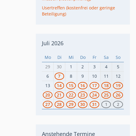
Usertreffen (kostenfrei oder geringe
Beteiligung)
Juli 2026
Mo
Di
Mi
Do
Fr
Sa
So
29
30
1
2
3
4
5
6
7
8
9
10
11
12
13
14
15
16
17
18
19
20
21
22
23
24
25
26
27
28
29
30
31
1
2
Anstehende Termine