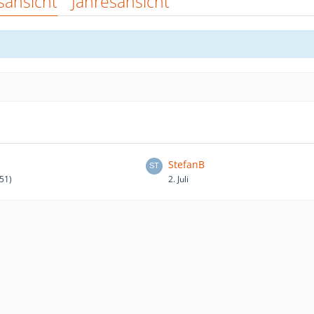
sansicht
Jahresansicht
StefanB
(51)
2. Juli