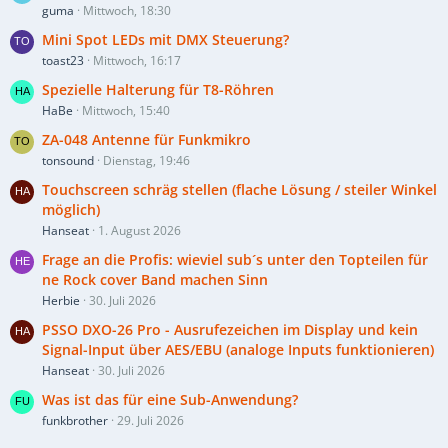
guma
Mittwoch, 18:30
Mini Spot LEDs mit DMX Steuerung?
toast23
Mittwoch, 16:17
Spezielle Halterung für T8-Röhren
HaBe
Mittwoch, 15:40
ZA-048 Antenne für Funkmikro
tonsound
Dienstag, 19:46
Touchscreen schräg stellen (flache Lösung / steiler Winkel
möglich)
Hanseat
1. August 2026
Frage an die Profis: wieviel sub´s unter den Topteilen für
ne Rock cover Band machen Sinn
Herbie
30. Juli 2026
PSSO DXO-26 Pro - Ausrufezeichen im Display und kein
Signal-Input über AES/EBU (analoge Inputs funktionieren)
Hanseat
30. Juli 2026
Was ist das für eine Sub-Anwendung?
funkbrother
29. Juli 2026