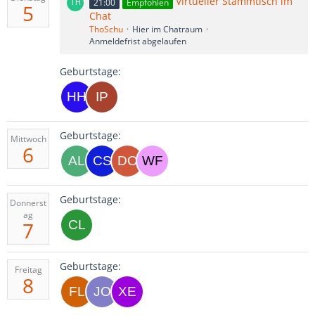
Virtueller Stammtisch im
21:00
Empfohlen
5
Chat
ThoSchu
Hier im Chatraum
Anmeldefrist abgelaufen
Geburtstage:
Geburtstage:
Mittwoch
6
Geburtstage:
Donnerst
ag
7
Geburtstage:
Freitag
8