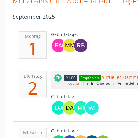
Monatsansicht
Wochenansicht
Tage
September 2025
Geburtstage:
Montag
1
Dienstag
Virtueller Stamm
21:00
Empfohlen
2
ThoSchu
Hier im Chatraum
Anmeldefris
Geburtstage:
Geburtstage:
Mittwoch