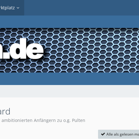
ktplatz
ard
, ambitionierten Anfängern zu o.g. Pulten
Alle als gelesen m