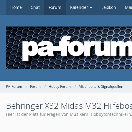
Home
Chat
Forum
Kalender
Lexikon
Mar
PA-Forum
Forum
Hobby Forum
Mischpulte & Signalquellen
Behringer X32 Midas M32 Hilfebo
Hier ist der Platz für Fragen von Musikern, Hobbytontechnikern