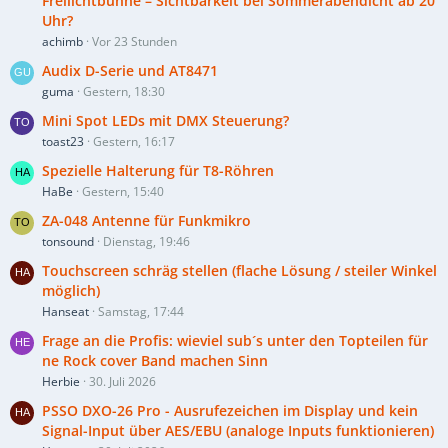
Freilichtbühne – Sichtbarkeit bei Sommerabendicht ab 20
Uhr?
achimb
Vor 23 Stunden
Audix D-Serie und AT8471
guma
Gestern, 18:30
Mini Spot LEDs mit DMX Steuerung?
toast23
Gestern, 16:17
Spezielle Halterung für T8-Röhren
HaBe
Gestern, 15:40
ZA-048 Antenne für Funkmikro
tonsound
Dienstag, 19:46
Touchscreen schräg stellen (flache Lösung / steiler Winkel
möglich)
Hanseat
Samstag, 17:44
Frage an die Profis: wieviel sub´s unter den Topteilen für
ne Rock cover Band machen Sinn
Herbie
30. Juli 2026
PSSO DXO-26 Pro - Ausrufezeichen im Display und kein
Signal-Input über AES/EBU (analoge Inputs funktionieren)