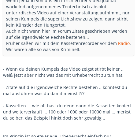
Wenn jemand von uns ein in schlechter Videoqualität
wackelnd aufgenommenes Tontechnisch absolut
unterirdisches Video auf einer Veranstaltung aufnimmt, nur
seinen Kumpels die super Lichtshow zu zeigen, dann stirbt
kein Künstler den Hungertot.
Auch nicht wenn hier im Forum Zitate geschrieben werden
auf die irgendwelche Rechte bestehen...
Früher saßen wir mit dem Kassettenrecorder vor dem
Radio
.
Wir waren alle so was von Kriminell.
- Wenn du deinen Kumpels das Video zeigst stirbt keiner ..
weiß jetzt aber nicht was das mit Urheberrecht zu tun hat.
- Zitate auf die irgendwelche Rechte bestehen .. könntest du
mal ausführen was du damit meinst ???
- Kassetten ... wie oft hast du denn dann die Kassetten kopiert
und weiterverkauft ... 100 oder 1000 oder 10000 mal ... merkst
du selber, das Beispiel hinkt doch sehr gewaltig ..
Im Prinzip ist so etwas wie Urheberrecht einfach nur