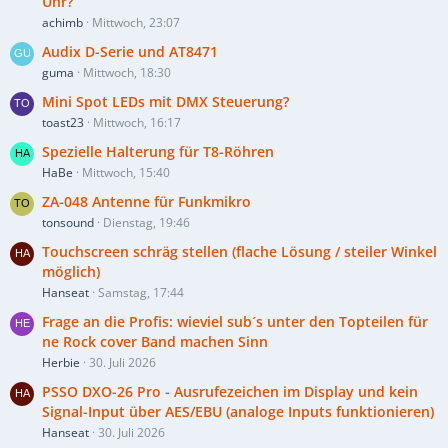
Uhr?
achimb
Mittwoch, 23:07
Audix D-Serie und AT8471
guma
Mittwoch, 18:30
Mini Spot LEDs mit DMX Steuerung?
toast23
Mittwoch, 16:17
Spezielle Halterung für T8-Röhren
HaBe
Mittwoch, 15:40
ZA-048 Antenne für Funkmikro
tonsound
Dienstag, 19:46
Touchscreen schräg stellen (flache Lösung / steiler Winkel
möglich)
Hanseat
Samstag, 17:44
Frage an die Profis: wieviel sub´s unter den Topteilen für
ne Rock cover Band machen Sinn
Herbie
30. Juli 2026
PSSO DXO-26 Pro - Ausrufezeichen im Display und kein
Signal-Input über AES/EBU (analoge Inputs funktionieren)
Hanseat
30. Juli 2026