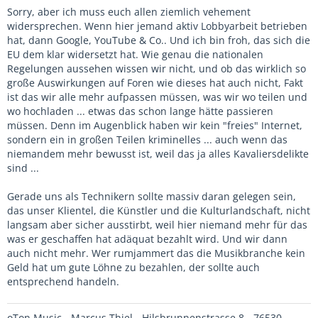
Sorry, aber ich muss euch allen ziemlich vehement
widersprechen. Wenn hier jemand aktiv Lobbyarbeit betrieben
hat, dann Google, YouTube & Co.. Und ich bin froh, das sich die
EU dem klar widersetzt hat. Wie genau die nationalen
Regelungen aussehen wissen wir nicht, und ob das wirklich so
große Auswirkungen auf Foren wie dieses hat auch nicht, Fakt
ist das wir alle mehr aufpassen müssen, was wir wo teilen und
wo hochladen ... etwas das schon lange hätte passieren
müssen. Denn im Augenblick haben wir kein "freies" Internet,
sondern ein in großen Teilen kriminelles ... auch wenn das
niemandem mehr bewusst ist, weil das ja alles Kavaliersdelikte
sind ...
Gerade uns als Technikern sollte massiv daran gelegen sein,
das unser Klientel, die Künstler und die Kulturlandschaft, nicht
langsam aber sicher ausstirbt, weil hier niemand mehr für das
was er geschaffen hat adäquat bezahlt wird. Und wir dann
auch nicht mehr. Wer rumjammert das die Musikbranche kein
Geld hat um gute Löhne zu bezahlen, der sollte auch
entsprechend handeln.
oTon Music - Marcus Thiel - Hilsbrunnenstrasse 8 - 76530