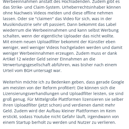
Werbeeinnahmen anstatt des Hochladenden. Zudem gibt es
das Strike- und Claim-System. Urheberrechtsinhaber können
ohne Nachweis Videos melden und diese offline nehmen
lassen. Oder sie "claimen" das Video für sich, was in der
Musikindustrie sehr oft passiert. Dann bekommt das Label
wiederrum die Werbeeinnahmen und kann selbst Werbung
schalten, wenn der eigentliche Uploader das nicht wollte.
Mit einem neuen Uploadfilter bekommt der Künstler eben
weniger, weil weniger Videos hochgeladen werden und damit
weniger Werbeeinnahmen erzeugen. Zudem muss er dank
Artikel 12 wieder Geld seiner EInnahmen an die
Verwertungsgesellschaft abführen, was bisher nach einem
Urteil vom BGH untersagt war.
Weiterhin möchte ich zu Bedenken geben, dass gerade Google
am meisten von der Reform profitiert: Die können sich die
Lizensierungsverhandlungen und Uploadfilter leisten, sie sind
groß genug. Für Mittelgroße Plattformen lizensieren sie selber
ihren Uploadfilter (jetzt schon) und verdienen damit mehr
Geld. Zudem wird der Aufbau kleiner Plattformen im Keim
erstickt, sodass Youtube nicht Gefahr läuft, irgendwann von
einem Startup berholt zu werden und Nutzer zu verlieren.