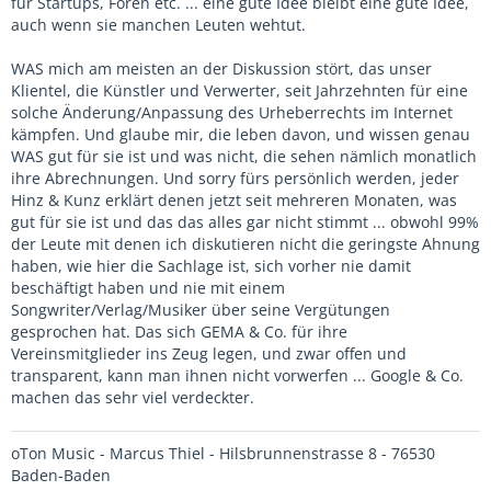
für Startups, Foren etc. ... eine gute Idee bleibt eine gute Idee,
auch wenn sie manchen Leuten wehtut.
WAS mich am meisten an der Diskussion stört, das unser
Klientel, die Künstler und Verwerter, seit Jahrzehnten für eine
solche Änderung/Anpassung des Urheberrechts im Internet
kämpfen. Und glaube mir, die leben davon, und wissen genau
WAS gut für sie ist und was nicht, die sehen nämlich monatlich
ihre Abrechnungen. Und sorry fürs persönlich werden, jeder
Hinz & Kunz erklärt denen jetzt seit mehreren Monaten, was
gut für sie ist und das das alles gar nicht stimmt ... obwohl 99%
der Leute mit denen ich diskutieren nicht die geringste Ahnung
haben, wie hier die Sachlage ist, sich vorher nie damit
beschäftigt haben und nie mit einem
Songwriter/Verlag/Musiker über seine Vergütungen
gesprochen hat. Das sich GEMA & Co. für ihre
Vereinsmitglieder ins Zeug legen, und zwar offen und
transparent, kann man ihnen nicht vorwerfen ... Google & Co.
machen das sehr viel verdeckter.
oTon Music - Marcus Thiel - Hilsbrunnenstrasse 8 - 76530
Baden-Baden