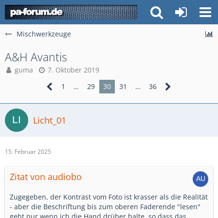
Mischwerkzeuge
A&H Avantis
guma
7. Oktober 2019
1
…
29
30
31
…
36
Licht_01
15. Februar 2025
Zitat von audiobo
Zugegeben, der Kontrast vom Foto ist krasser als die Realität
- aber die Beschriftung bis zum oberen Faderende "lesen"
geht nur wenn ich die Hand drüber halte, so dass das