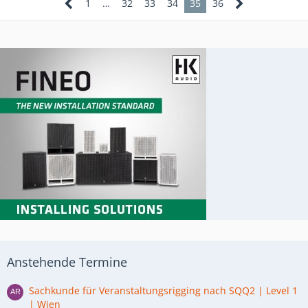
1
…
32
33
34
35
36
Anstehende Termine
Sachkunde für Veranstaltungsrigging nach SQQ2 | Level 1
| Wien