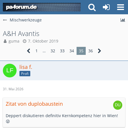
Mischwerkzeuge
A&H Avantis
guma
7. Oktober 2019
1
…
32
33
34
35
36
lisa f.
Profi
31. Mai 2026
Zitat von duplobaustein
Deppert diskutieren definitiv Kernkompetenz hier in Wien!
😜