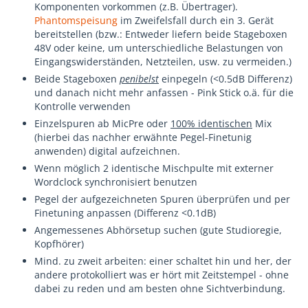
Komponenten vorkommen (z.B. Übertrager).
Phantomspeisung
im Zweifelsfall durch ein 3. Gerät
bereitstellen (bzw.: Entweder liefern beide Stageboxen
48V oder keine, um unterschiedliche Belastungen von
Eingangswiderständen, Netzteilen, usw. zu vermeiden.)
Beide Stageboxen
penibelst
einpegeln (<0.5dB Differenz)
und danach nicht mehr anfassen - Pink Stick o.ä. für die
Kontrolle verwenden
Einzelspuren ab MicPre oder
100% identischen
Mix
(hierbei das nachher erwähnte Pegel-Finetunig
anwenden) digital aufzeichnen.
Wenn möglich 2 identische Mischpulte mit externer
Wordclock synchronisiert benutzen
Pegel der aufgezeichneten Spuren überprüfen und per
Finetuning anpassen (Differenz <0.1dB)
Angemessenes Abhörsetup suchen (gute Studioregie,
Kopfhörer)
Mind. zu zweit arbeiten: einer schaltet hin und her, der
andere protokolliert was er hört mit Zeitstempel - ohne
dabei zu reden und am besten ohne Sichtverbindung.