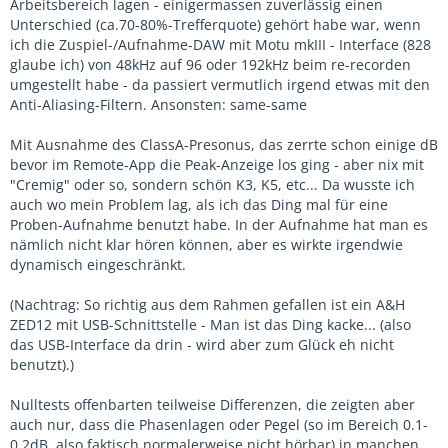
Arbeitsbereich lagen - einigermassen zuverlässig einen
Unterschied (ca.70-80%-Trefferquote) gehört habe war, wenn
ich die Zuspiel-/Aufnahme-DAW mit Motu mkIII - Interface (828
glaube ich) von 48kHz auf 96 oder 192kHz beim re-recorden
umgestellt habe - da passiert vermutlich irgend etwas mit den
Anti-Aliasing-Filtern. Ansonsten: same-same
Mit Ausnahme des ClassA-Presonus, das zerrte schon einige dB
bevor im Remote-App die Peak-Anzeige los ging - aber nix mit
"Cremig" oder so, sondern schön K3, K5, etc... Da wusste ich
auch wo mein Problem lag, als ich das Ding mal für eine
Proben-Aufnahme benutzt habe. In der Aufnahme hat man es
nämlich nicht klar hören können, aber es wirkte irgendwie
dynamisch eingeschränkt.
(Nachtrag: So richtig aus dem Rahmen gefallen ist ein A&H
ZED12 mit USB-Schnittstelle - Man ist das Ding kacke... (also
das USB-Interface da drin - wird aber zum Glück eh nicht
benutzt).)
Nulltests offenbarten teilweise Differenzen, die zeigten aber
auch nur, dass die Phasenlagen oder Pegel (so im Bereich 0.1-
0.2dB, also faktisch normalerweise nicht hörbar) in manchen