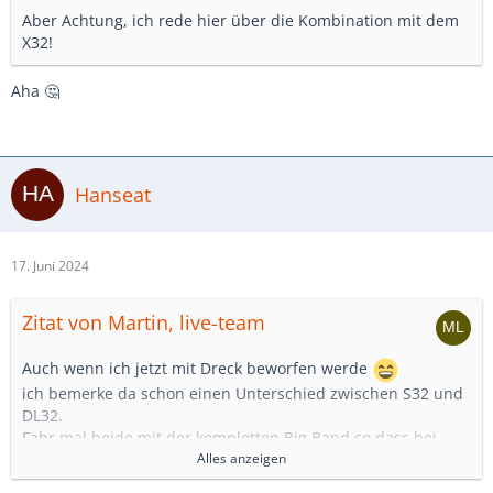
Aber Achtung, ich rede hier über die Kombination mit dem
X32!
Aha 🤔
Hanseat
17. Juni 2024
Zitat von Martin, live-team
Auch wenn ich jetzt mit Dreck beworfen werde
ich bemerke da schon einen Unterschied zwischen S32 und
DL32.
Fahr mal beide mit der kompletten Big Band so dass bei
vielen Kanälen
Alles anzeigen
3 Orange LEDs im Eingang leuchten; da wirds halt bei der