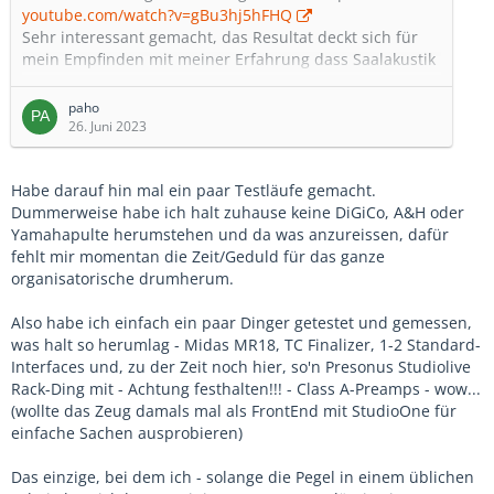
youtube.com/watch?v=gBu3hj5hFHQ
Sehr interessant gemacht, das Resultat deckt sich für
mein Empfinden mit meiner Erfahrung dass Saalakustik
und Lautsprecher einen viel grösseren Einfluss auf das
Gesamtresultat haben als die Mischpulte. Das jeder
paho
durch seinen Workflow oder den durch das Mischpult
26. Juni 2023
aufgedrückten Workflow das eine oder andere Produkt
vorziehen ist mehr als normal. Es lebe die Vielfalt
Habe darauf hin mal ein paar Testläufe gemacht.
Dummerweise habe ich halt zuhause keine DiGiCo, A&H oder
Yamahapulte herumstehen und da was anzureissen, dafür
fehlt mir momentan die Zeit/Geduld für das ganze
organisatorische drumherum.
Also habe ich einfach ein paar Dinger getestet und gemessen,
was halt so herumlag - Midas MR18, TC Finalizer, 1-2 Standard-
Interfaces und, zu der Zeit noch hier, so'n Presonus Studiolive
Rack-Ding mit - Achtung festhalten!!! - Class A-Preamps - wow...
(wollte das Zeug damals mal als FrontEnd mit StudioOne für
einfache Sachen ausprobieren)
Das einzige, bei dem ich - solange die Pegel in einem üblichen