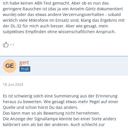
DL erst so richtig cremig
Ich habe keinen ABX-Test gemacht. Aber ob es nun das
während die S32 schon das knarzen anfängt
geringere Rauschen ist (das ja von Anselm Görtz dokumentiert
wurde) oder das etwas andere Verzerrungsverhalten - sobald
Rauschen ist mir egal
wirklich viele Mikrofone im Einsatz sind, klang das Ergebnis mit
der DL-32 für mich auch besser. Aber wie gesagt, mein
subjektives Empfinden ohne wissenschaftlichen Anspruch.
1
gert
Profi
18. Juni 2024
Es ist schwierig solch eine Summierung aus der Erinnerung
heraus zu bewerten. Wie gesagt etwas mehr Pegel auf einer
Quelle und schon hörst Du das anders.
Das kann man so als Bewertung nicht hernehmen.
Die Anzeige der Signallampe könnte bei einer Sorte anders
kalibriert sein als bei der anderen. Auch schlecht zur