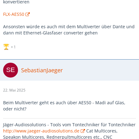
Gruß & Dank
konvertieren
7
FLX-AES50
Ansonsten würde es auch mit dem Multiverter über Dante und
dann mit Ethernet-Glasfaser converter gehen
1
SebastianJaeger
22. Mai 2025
Beim Multiverter geht es auch über AES50 - Madi auf Glas,
oder nicht?
Jäger-Audiosolutions - Tools vom Tontechniker für Tontechniker
http://www.jaeger-audiosolutions.de
Cat Multicores,
Speakon Multicores, Rednerpultmulticores etc., CNC