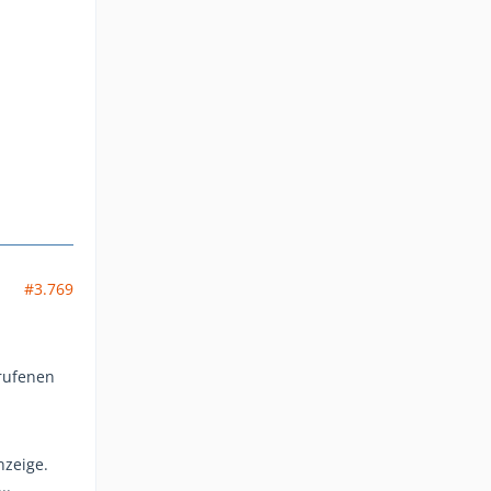
#3.769
erufenen
nzeige.
..