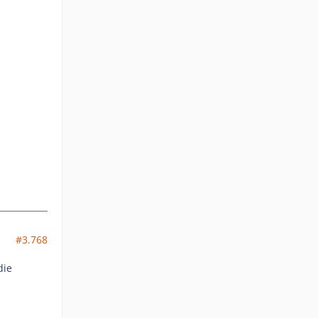
#3.768
die