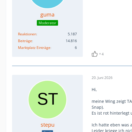
guma
Moderator
Reaktionen
5.187
Beiträge
14.816
Marktplatz Einträge
6
4
20. Juni 2026
Hi,
meine Wing zeigt TA
Snap).
Es ist rot hinterlegt
stepu
Ich hatte eben was 
Leider kriege ich n