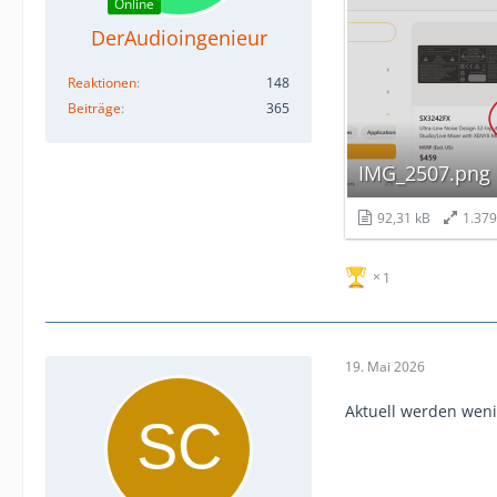
Online
DerAudioingenieur
Reaktionen
148
Beiträge
365
IMG_2507.png
92,31 kB
1.37
1
19. Mai 2026
Aktuell werden wenig