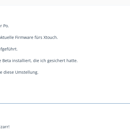
r Po.
aktuelle Firmware fürs Xtouch.
fgeführt.
Beta installiert, die ich gesichert hatte.
e diese Umstellung.
izarr!