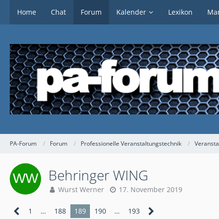
Home
Chat
Forum
Kalender
Lexikon
Mar
PA-Forum
Forum
Professionelle Veranstaltungstechnik
Veransta
Behringer WING
Wurst Werner
17. November 2019
1
…
188
189
190
…
193