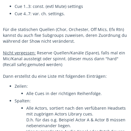
Cue 1..3: const. (evtl Mute) settings
Cue 4..7: var. ch. settings.
Für die statischen Quellen (Chor, Orchester, Off Mics, Efx Rtn)
kannst du auch fixe Subgroups zuweisen, deren Zuordnung du
während der Show nicht veränderst.
Nicht vergessen:
Reserve Quellen/Kanäle (Spare), falls mal ein
Mic/Kanal aussteigt oder spinnt. (dieser muss dann "hard"
(Recall safe) gemuted werden)
Dann erstellst du eine Liste mit folgenden Einträgen:
Zeilen:
Alle Cues in der richtigen Reihenfolge.
Spalten:
Alle Actors, sortiert nach den verfübaren Headsets
mit zugörigen Actors Library cues.
D.h. für das o.g. Beispiel Actor A & Actor B müssen
nebeneinander liegen.