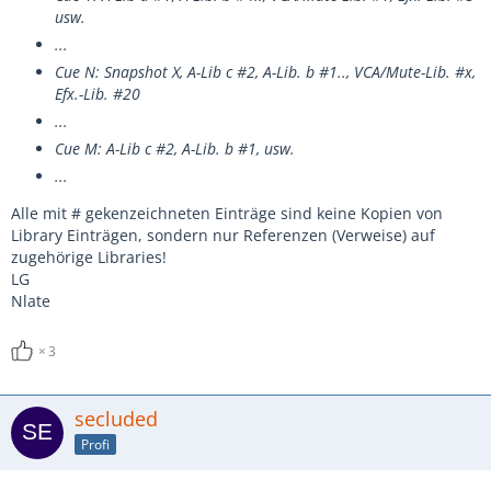
usw.
...
Cue N: Snapshot X, A-Lib c #2, A-Lib. b #1.., VCA/Mute-Lib. #x,
Efx.-Lib. #20
...
Cue M: A-Lib c #2, A-Lib. b #1, usw.
...
Alle mit # gekenzeichneten Einträge sind keine Kopien von
Library Einträgen, sondern nur Referenzen (Verweise) auf
zugehörige Libraries!
LG
Nlate
3
secluded
Profi