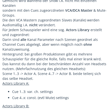
Gemischt wird während der Show i.A. nicht mit einzelnen
Kanälen
sondern mit den Cues zugeorcdneten
VCA/DCA Master
& Mute-
Groups.
Die den VCA Mastern zugeordneten Slaves (Kanäle) werden
Audiomäßig i.A.
nicht
verändert.
Für Jedem Schauspieler wird eine sog.
Actors Library
erstellt
und zugeordnet:
Darin sind
alle
Kanal Parameter nach Szenen geordnet als
Channel Cues abgelegt, aber wenn möglich noch
ohne
Kanalzuweisung.
Hintergrund: bei großen Produktionen gibt es mehrere
Schauspieler für die gleiche Rolle, falls mal einer krank wird.
Das kannst du dann bei der beschränkten Anzahl von Headsets
nutzen. (Mehrfachnutzung des gleichen Headsets):
Scene 1..3 -> Actor A, Scene 4..7 -> Actor B. beide teilenj sich
das selbe Headset.
Actors Library A:
Cue 1..3: var. ch. settings
Cue 4..x: const. (evtl Mute) settings
Actors Library B: