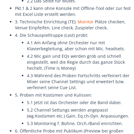
2.2 Das Selbe für Mutes.
Pkt.1 & 2 kann ohne Konsole mit Offline-Tool oder zur Not
mit Excel Liste erstellt werden.
3. Technische Einrichtung (TE):
Monitor
Plätze checken,
Venue Einpfeifen, Line check, Zuspieler check,
4. Die Schauspieltruppe (cast) probt:
4.1 Am Anfang ohne Orchester nur mit
Klavierbegleitung, aber schon mit Mic. headsets.
4.2 Mic gain und EQs werden grob und schnell
eingestellt, weil die Regie durch das ganze Stück
hechelt. (Time is Money)
4.3 Während des Proben Fortschritts verfeinert der
Mixer seine Channel Settings und erweitert bzw.
verfeinert seine Cue List.
5. Proben mit Kostümen und Kulissen:
5.1 Jetzt ist das Orchester oder die Band dabei.
5.2 Channel Settungs werden angepasst
(wg.Kostümen etc.) Gain, Eq.ch-Dyn. Anpassungen.
5.3 Monitoring f. Bühne, Orch./Band einrichten.
6. Öffentliche Probe mit Publikum (Preview bei großen