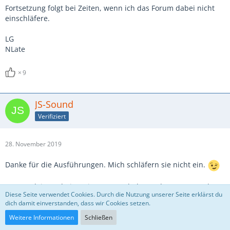
Fortsetzung folgt bei Zeiten, wenn ich das Forum dabei nicht
einschläfere.
LG
NLate
9
JS-Sound
Verifiziert
28. November 2019
Danke für die Ausführungen. Mich schläfern sie nicht ein.
Kommt deine Arbeitsweise vom Umbelegen der VCAs von der
Diese Seite verwendet Cookies. Durch die Nutzung unserer Seite erklärst du
festen Faderstruktur von Analogpulten?
dich damit einverstanden, dass wir Cookies setzen.
Ich hätte bei digitalen Pulten eine feste Zuordnung von Actors
Weitere Informationen
Schließen
zu den Rollen-VCAs gesehen, und dann das Fader-Layout