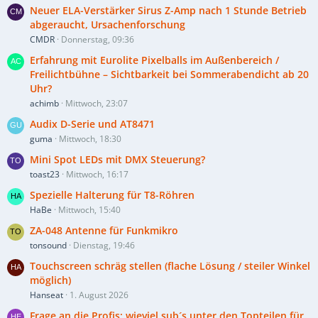
Neuer ELA-Verstärker Sirus Z-Amp nach 1 Stunde Betrieb
abgeraucht, Ursachenforschung
CMDR
Donnerstag, 09:36
Erfahrung mit Eurolite Pixelballs im Außenbereich /
Freilichtbühne – Sichtbarkeit bei Sommerabendicht ab 20
Uhr?
achimb
Mittwoch, 23:07
Audix D-Serie und AT8471
guma
Mittwoch, 18:30
Mini Spot LEDs mit DMX Steuerung?
toast23
Mittwoch, 16:17
Spezielle Halterung für T8-Röhren
HaBe
Mittwoch, 15:40
ZA-048 Antenne für Funkmikro
tonsound
Dienstag, 19:46
Touchscreen schräg stellen (flache Lösung / steiler Winkel
möglich)
Hanseat
1. August 2026
Frage an die Profis: wieviel sub´s unter den Topteilen für