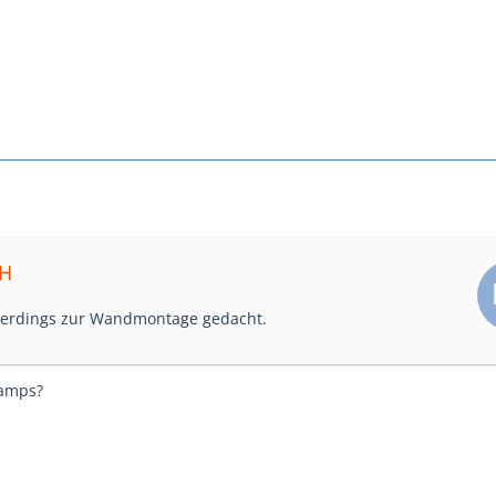
CH
llerdings zur Wandmontage gedacht.
lamps?