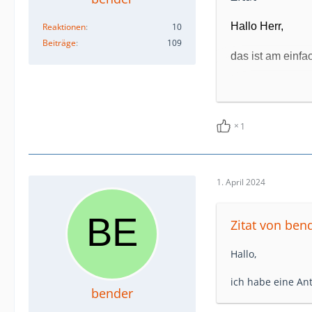
Hallo Herr,
Reaktionen
10
Beiträge
109
das ist am einf
https://www.rcf.i
Da wird der Lau
1
Alternativ hat 
(M8 oder M10). 
aufkleber. Das 
angeschraubt wi
1. April 2024
Ringösen/Eyebolt
aber erfahrungs
Zitat von ben
Hallo,
ich habe eine A
bender