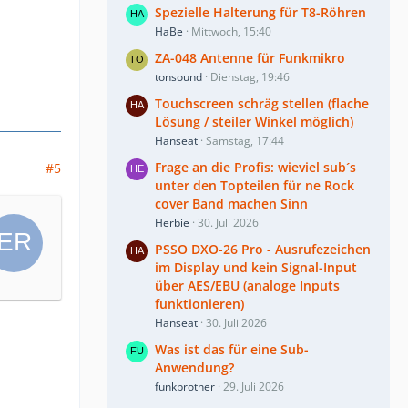
Spezielle Halterung für T8-Röhren
HaBe
Mittwoch, 15:40
ZA-048 Antenne für Funkmikro
tonsound
Dienstag, 19:46
Touchscreen schräg stellen (flache
Lösung / steiler Winkel möglich)
Hanseat
Samstag, 17:44
Frage an die Profis: wieviel sub´s
#5
unter den Topteilen für ne Rock
cover Band machen Sinn
Herbie
30. Juli 2026
PSSO DXO-26 Pro - Ausrufezeichen
im Display und kein Signal-Input
über AES/EBU (analoge Inputs
funktionieren)
Hanseat
30. Juli 2026
Was ist das für eine Sub-
Anwendung?
funkbrother
29. Juli 2026