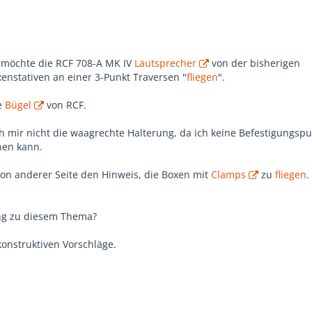
 möchte die RCF 708-A MK IV
Lautsprecher
von der bisherigen
nstativen an einer 3-Punkt Traversen "
fliegen
".
le
Bügel
von RCF.
ich mir nicht die waagrechte Halterung, da ich keine Befestigungsp
nen kann.
on anderer Seite den Hinweis, die Boxen mit
Clamps
zu
fliegen
.
ng zu diesem Thema?
konstruktiven Vorschläge.