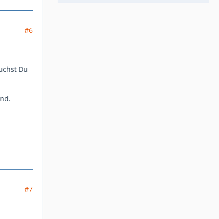
#6
auchst Du
ind.
#7