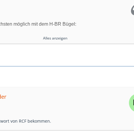
achsten möglich mit dem H-BR Bügel:
t/en/products…ct-detail/h-br-2x-art-708
Alles anzeigen
tsprecher dann "quer" also horizontal aufgehangen.
die ART 708 auch oben und unten jeweils einen Flugpunkt
Das Gewinde versteckt sich unter einem runden Kunststoff
sind die gleichen Punkte an denen auch der Bügel
rd. In die Ösen kann mann auch ganz normale
s einschrauben, die Ausrichtung bei Vertikaler nutzung ist
gemäss eher Semioptimal.
der
ntwort von RCF bekommen.