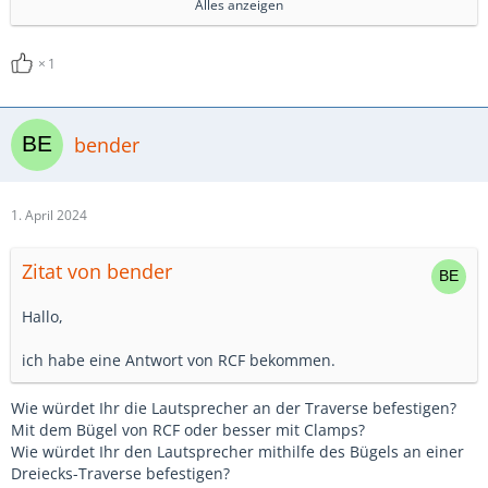
Alles anzeigen
https://www.rcf.it/en/products…ct-detail/h-br-2x-art-708
Da wird der Lautsprecher dann "quer" also horizontal
1
aufgehangen. Alternativ hat die ART 708 auch oben und
unten jeweils einen Flugpunkt (M8 oder M10). Das
Gewinde versteckt sich unter einem runden Kunststoff
bender
aufkleber. Das sind die gleichen Punkte an denen auch
der Bügel angeschraubt wird. In die Ösen kann mann
auch ganz normale Ringösen/Eyebolts einschrauben, die
1. April 2024
Ausrichtung bei Vertikaler nutzung ist aber
erfahrungsgemäss eher Semioptimal.
Zitat von bender
Hallo,
ich habe eine Antwort von RCF bekommen.
Wie würdet Ihr die Lautsprecher an der Traverse befestigen?
Mit dem Bügel von RCF oder besser mit Clamps?
Wie würdet Ihr den Lautsprecher mithilfe des Bügels an einer
Dreiecks-Traverse befestigen?