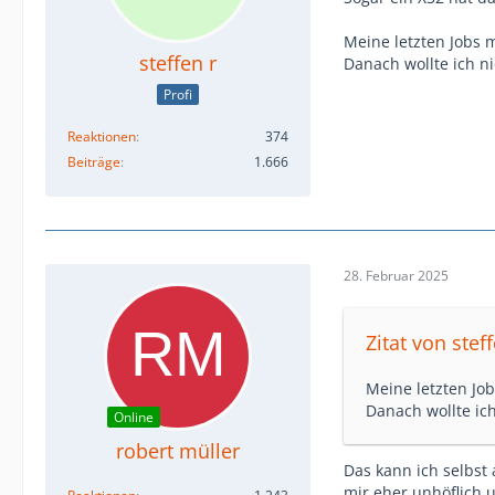
Meine letzten Jobs
steffen r
Danach wollte ich n
Profi
Reaktionen
374
Beiträge
1.666
28. Februar 2025
Zitat von steff
Meine letzten Jo
Danach wollte ic
Online
robert müller
Das kann ich selbst
mir eher unhöflich 