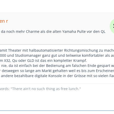
en r
t da noch mehr Charme als die alten Yamaha Pulte vor den QL
amit Theater mit halbautomatisierter Richtungsmischung zu mach
00 und Studiomanager ganz gut und teilweise komfortabler als a
em X32, Qu oder GLD ist das ein kompletter Krampf.
 nie, da ist einfach bei der Bedienung am falschen Ende gespart 
ur deswegen so lange am Markt gehalten weil es bis zum Erschein
 andere bezahlbare digitale Konsole in der Grösse mit so vielen F
ords: "There ain't no such thing as free lunch."