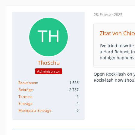
28. Februar 2025
Zitat von Chi
i've tried to wri
a Hard Reboot, in 
nothign happens
ThoSchu
Administrator
Open RockFlash on y
RockFlash now shoul
Reaktionen
1.536
Beiträge
2.737
Termine
5
Einträge
4
Marktplatz Einträge
6