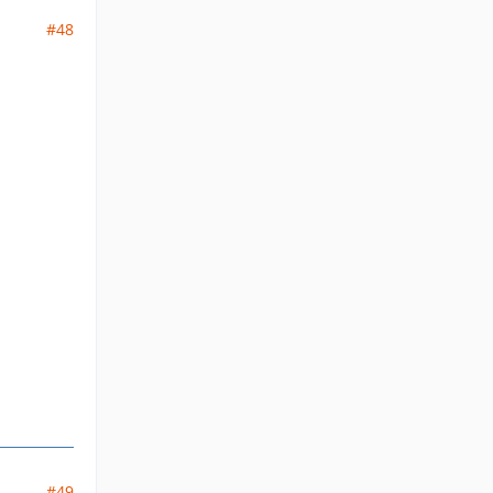
#48
#49