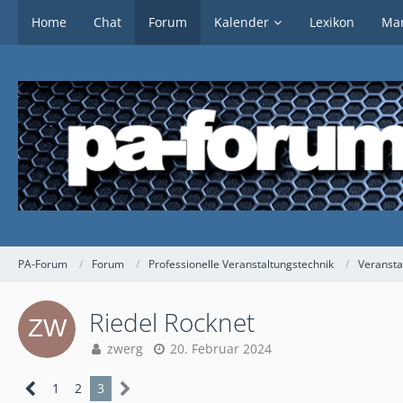
Home
Chat
Forum
Kalender
Lexikon
Mar
PA-Forum
Forum
Professionelle Veranstaltungstechnik
Veransta
Riedel Rocknet
zwerg
20. Februar 2024
1
2
3