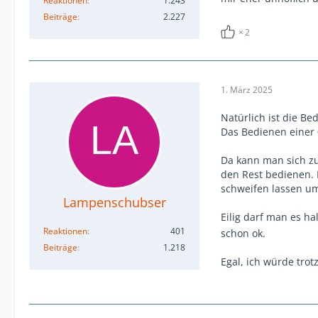
Reaktionen
1.243
Beiträge
2.227
2
1. März 2025
Natürlich ist die Be
Das Bedienen einer 
Da kann man sich zu
den Rest bedienen. 
schweifen lassen um
Lampenschubser
Eilig darf man es ha
Reaktionen
401
schon ok.
Beiträge
1.218
Egal, ich würde tro