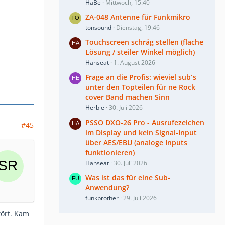
HaBe
Mittwoch, 15:40
ZA-048 Antenne für Funkmikro
tonsound
Dienstag, 19:46
Touchscreen schräg stellen (flache
Lösung / steiler Winkel möglich)
Hanseat
1. August 2026
Frage an die Profis: wieviel sub´s
unter den Topteilen für ne Rock
cover Band machen Sinn
Herbie
30. Juli 2026
PSSO DXO-26 Pro - Ausrufezeichen
#45
im Display und kein Signal-Input
über AES/EBU (analoge Inputs
funktionieren)
Hanseat
30. Juli 2026
Was ist das für eine Sub-
Anwendung?
funkbrother
29. Juli 2026
tört. Kam