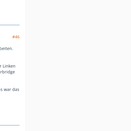
#46
beiten.
r Linken
erbridge
bs war das