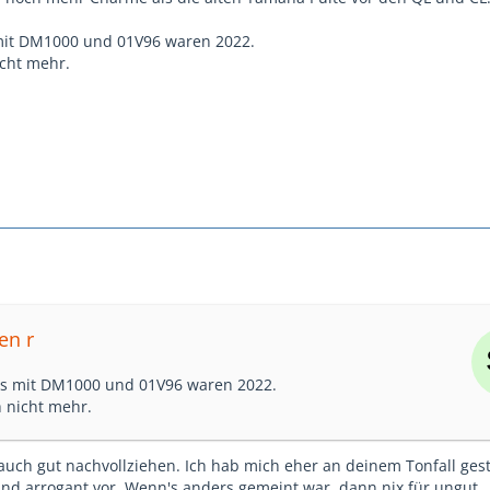
 mit DM1000 und 01V96 waren 2022.
icht mehr.
en r
bs mit DM1000 und 01V96 waren 2022.
h nicht mehr.
 auch gut nachvollziehen. Ich hab mich eher an deinem Tonfall ges
und arrogant vor. Wenn's anders gemeint war, dann nix für ungut.