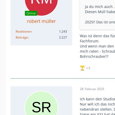
Ja du mich auch 
Diesen Müll haben
Online
robert müller
2025!! Das ist uns
Reaktionen
1.243
Was ist denn das für
Beiträge
2.227
Fachforum.
Und wenn man den St
mich raten - Schrau
Bohrschrauber!?
5
28. Februar 2025
Ich kann den Studi
Nur will ich das ni
nebendran stellen. D
Sogar ein X32 hat d