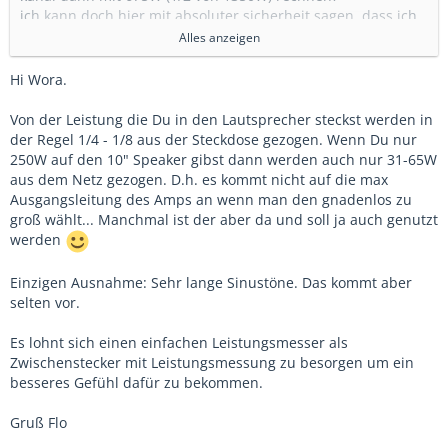
ich kann doch hier mit absoluter sicherheit sagen, dass ich
675W für diese box niemals brauchen werde.
Alles anzeigen
für diese Box rechne ich 70% der maximalen leistung, also
Hi Wora.
175W. da ist dann auch noch genug luft, um die
verlustleistung des amps nicht zu übersehen.
Von der Leistung die Du in den Lautsprecher steckst werden in
das ist dann übrigens ebenfalls eine pauschalregel - denn
der Regel 1/4 - 1/8 aus der Steckdose gezogen. Wenn Du nur
wie du richtig schreibst, weiß ich ja vorher nicht, ob ich die
250W auf den 10" Speaker gibst dann werden auch nur 31-65W
komplette leistung der speaker am abend benötige oder
aus dem Netz gezogen. D.h. es kommt nicht auf die max
nicht.
Ausgangsleitung des Amps an wenn man den gnadenlos zu
groß wählt... Manchmal ist der aber da und soll ja auch genutzt
aber ich kann doch nie viel mehr benötigen, als die
werden
angeschlossene last maximal vertragen kann, nur weil der
amp das leisten
könnte
. und deshalb muss ich da auch nicht
Einzigen Ausnahme: Sehr lange Sinustöne. Das kommt aber
so viel strom vorhalten.
selten vor.
versehst du, was ich meine?
Es lohnt sich einen einfachen Leistungsmesser als
Zwischenstecker mit Leistungsmessung zu besorgen um ein
besseres Gefühl dafür zu bekommen.
Gruß Flo