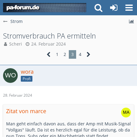
Strom
Stromverbrauch PA ermitteln
Scheri
24. Februar 2024
1
2
3
4
wora
Profi
28. Februar 2024
Zitat von marce
Man geht einfach davon aus, dass der Amp mit Musik-Signal
"Vollgas" läuft. Da ist es herzlich egal für die Leistung, ob da
nun Tops, Subs oder ein Mischbetrieb statt findet.