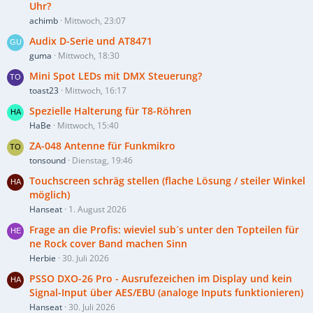
Uhr?
achimb
Mittwoch, 23:07
Audix D-Serie und AT8471
guma
Mittwoch, 18:30
Mini Spot LEDs mit DMX Steuerung?
toast23
Mittwoch, 16:17
Spezielle Halterung für T8-Röhren
HaBe
Mittwoch, 15:40
ZA-048 Antenne für Funkmikro
tonsound
Dienstag, 19:46
Touchscreen schräg stellen (flache Lösung / steiler Winkel
möglich)
Hanseat
1. August 2026
Frage an die Profis: wieviel sub´s unter den Topteilen für
ne Rock cover Band machen Sinn
Herbie
30. Juli 2026
PSSO DXO-26 Pro - Ausrufezeichen im Display und kein
Signal-Input über AES/EBU (analoge Inputs funktionieren)
Hanseat
30. Juli 2026