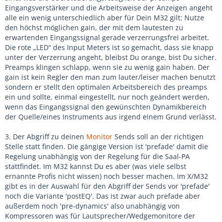
Eingangsverstärker und die Arbeitsweise der Anzeigen angeht
alle ein wenig unterschiedlich aber für Dein M32 gilt: Nutze
den höchst möglichen gain, der mit dem lautesten zu
erwartenden Eingangssignal gerade verzerrungsfrei arbeitet.
Die rote „LED“ des Input Meters ist so gemacht, dass sie knapp
unter der Verzerrung angeht, bleibst Du orange, bist Du sicher.
Preamps klingen schlapp, wenn sie zu wenig gain haben. Der
gain ist kein Regler den man zum lauter/leiser machen benutzt
sondern er stellt den optimalen Arbeitsbereich des preamps
ein und sollte, einmal eingestellt, nur noch geändert werden,
wenn das Eingangssignal den gewünschten Dynamikbereich
der Quelle/eines Instruments aus irgend einem Grund verlässt.
3. Der Abgriff zu deinen
Monitor
Sends soll an der richtigen
Stelle statt finden. Die gängige Version ist 'prefade' damit die
Regelung unabhängig von der Regelung für die Saal-PA
stattfindet. Im M32 kannst Du es aber (was viele selbst
ernannte Profis nicht wissen) noch besser machen. Im X/M32
gibt es in der Auswahl für den Abgriff der Sends vor 'prefade'
noch die Variante 'postEQ'. Das ist zwar auch prefade aber
außerdem noch 'pre-dynamics' also unabhängig von
Kompressoren was für Lautsprecher/Wedgemonitore der