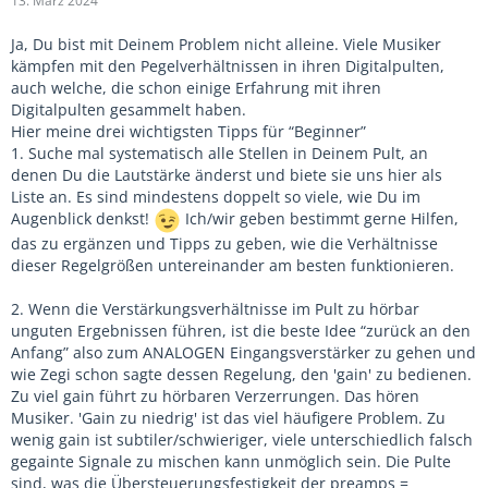
13. März 2024
hochziehen, in der es vom Output her passt
Ja, Du bist mit Deinem Problem nicht alleine. Viele Musiker
kämpfen mit den Pegelverhältnissen in ihren Digitalpulten,
auch welche, die schon einige Erfahrung mit ihren
Digitalpulten gesammelt haben.
Hier meine drei wichtigsten Tipps für “Beginner”
1. Suche mal systematisch alle Stellen in Deinem Pult, an
denen Du die Lautstärke änderst und biete sie uns hier als
Liste an. Es sind mindestens doppelt so viele, wie Du im
Augenblick denkst!
Ich/wir geben bestimmt gerne Hilfen,
das zu ergänzen und Tipps zu geben, wie die Verhältnisse
dieser Regelgrößen untereinander am besten funktionieren.
2. Wenn die Verstärkungsverhältnisse im Pult zu hörbar
unguten Ergebnissen führen, ist die beste Idee “zurück an den
Anfang” also zum ANALOGEN Eingangsverstärker zu gehen und
wie Zegi schon sagte dessen Regelung, den 'gain' zu bedienen.
Zu viel gain führt zu hörbaren Verzerrungen. Das hören
Musiker. 'Gain zu niedrig' ist das viel häufigere Problem. Zu
wenig gain ist subtiler/schwieriger, viele unterschiedlich falsch
gegainte Signale zu mischen kann unmöglich sein. Die Pulte
sind, was die Übersteuerungsfestigkeit der preamps =