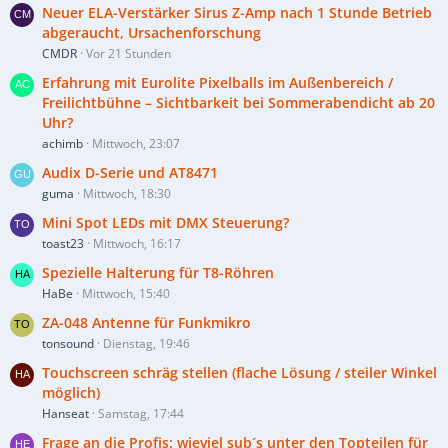
Neuer ELA-Verstärker Sirus Z-Amp nach 1 Stunde Betrieb
abgeraucht, Ursachenforschung
CMDR
Vor 21 Stunden
Erfahrung mit Eurolite Pixelballs im Außenbereich /
Freilichtbühne – Sichtbarkeit bei Sommerabendicht ab 20
Uhr?
achimb
Mittwoch, 23:07
Audix D-Serie und AT8471
guma
Mittwoch, 18:30
Mini Spot LEDs mit DMX Steuerung?
toast23
Mittwoch, 16:17
Spezielle Halterung für T8-Röhren
HaBe
Mittwoch, 15:40
ZA-048 Antenne für Funkmikro
tonsound
Dienstag, 19:46
Touchscreen schräg stellen (flache Lösung / steiler Winkel
möglich)
Hanseat
Samstag, 17:44
Frage an die Profis: wieviel sub´s unter den Topteilen für