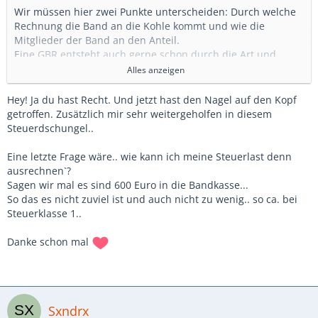
Wir müssen hier zwei Punkte unterscheiden: Durch welche
Rechnung die Band an die Kohle kommt und wie die
Mitglieder der Band an den Anteil.
Eine GBR entsteht auch gerne schon durch die Art und
Weise - und damit auch wenn anderen Bandmitgliedern das
Alles anzeigen
am Hintern vorbeigeht. Mit Blick auf die Kohle werden die
sich bewegen und wenn nicht sollte man das
Hey! Ja du hast Recht. Und jetzt hast den Nagel auf den Kopf
Zusammenspiel grundsätzlich überdenken.
getroffen. Zusätzlich mir sehr weitergeholfen in diesem
Wenn der Kollege untereinander eine Rechnung stellen will,
Steuerdschungel..
dann müsst Ihr da aufgrund eurer internen Vertragsfreiheit
die Anteile klären. Grundsätzlich "behält" jeder nur den
Eine letzte Frage wäre.. wie kann ich meine Steuerlast denn
Nettoanteil ohne Umsatzsteuer. Aber wenn Ihr die nach
ausrechnen`?
außen nicht einfordern könnt, dann ist der Bandkollege mit
Sagen wir mal es sind 600 Euro in die Bandkasse...
halt für Euch teurer. (Sollte er mit dem Rest mehr Ausgaben
So das es nicht zuviel ist und auch nicht zu wenig.. so ca. bei
als Einnahmen haben, so wäre es für ihn weniger schlimm,
Steuerklasse 1..
weil er den Anteil nicht abführen müssen).
Danke schon mal
Grundsätzlich bleibt ea dabei: Fachkundiger Rat holen und
selber versuchen zu verstehen. Und kommerzielle Auftritte
gehen halt nur mit den Basics. Ihr braucht das intern auch
nicht kompliziert zu machen: Es kann auch einer die Kohle
Sxndrx
mit Rechnung einstecken, die Ausgaben tätigen und den