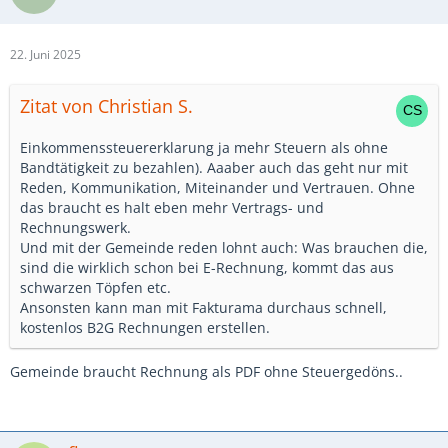
anderen Mitglieder das Geld überweisen oder Bar auf die
Hand drücken: Da die Person die Einnahmen aber
versteuern muss, sollte man intern ihm die Steuerlast eben
22. Juni 2025
auch zuteil werden lassen (es sind aufgrund höhrer
Einnahmen bei der Einkommenssteuererklarung ja mehr
Zitat von Christian S.
Steuern als ohne Bandtätigkeit zu bezahlen). Aaaber auch
das geht nur mit Reden, Kommunikation, Miteinander und
Einkommenssteuererklarung ja mehr Steuern als ohne
Vertrauen. Ohne das braucht es halt eben mehr Vertrags-
Bandtätigkeit zu bezahlen). Aaaber auch das geht nur mit
und Rechnungswerk.
Reden, Kommunikation, Miteinander und Vertrauen. Ohne
Und mit der Gemeinde reden lohnt auch: Was brauchen die,
das braucht es halt eben mehr Vertrags- und
sind die wirklich schon bei E-Rechnung, kommt das aus
Rechnungswerk.
schwarzen Töpfen etc.
Und mit der Gemeinde reden lohnt auch: Was brauchen die,
Ansonsten kann man mit Fakturama durchaus schnell,
sind die wirklich schon bei E-Rechnung, kommt das aus
kostenlos B2G Rechnungen erstellen.
schwarzen Töpfen etc.
Ansonsten kann man mit Fakturama durchaus schnell,
kostenlos B2G Rechnungen erstellen.
Gemeinde braucht Rechnung als PDF ohne Steuergedöns..