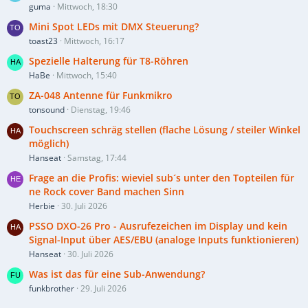
guma
Mittwoch, 18:30
Mini Spot LEDs mit DMX Steuerung?
toast23
Mittwoch, 16:17
Spezielle Halterung für T8-Röhren
HaBe
Mittwoch, 15:40
ZA-048 Antenne für Funkmikro
tonsound
Dienstag, 19:46
Touchscreen schräg stellen (flache Lösung / steiler Winkel
möglich)
Hanseat
Samstag, 17:44
Frage an die Profis: wieviel sub´s unter den Topteilen für
ne Rock cover Band machen Sinn
Herbie
30. Juli 2026
PSSO DXO-26 Pro - Ausrufezeichen im Display und kein
Signal-Input über AES/EBU (analoge Inputs funktionieren)
Hanseat
30. Juli 2026
Was ist das für eine Sub-Anwendung?
funkbrother
29. Juli 2026