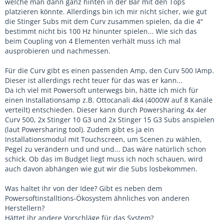
welche man dann ganz hinten in der Bar mit den Tops
platzieren könnte. Allerdings bin ich mir nicht sicher, wie gut
die Stinger Subs mit dem Curv zusammen spielen, da die 4"
bestimmt nicht bis 100 Hz hinunter spielen... Wie sich das
beim Coupling von 4 Elementen verhält muss ich mal
ausprobieren und nachmessen.
Für die Curv gibt es einen passenden Amp, den Curv 500 IAmp.
Dieser ist allerdings recht teuer für das was er kann...
Da ich viel mit Powersoft unterwegs bin, hätte ich mich für
einen Installationsamp z.B. Ottocanali 4k4 (4000W auf 8 Kanäle
verteilt) entschieden. Dieser kann durch Powersharing 4x 4er
Curv 500, 2x Stinger 10 G3 und 2x Stinger 15 G3 Subs anspielen
(laut Powersharing tool). Zudem gibt es ja ein
Installationsmodul mit Touchscreen, um Scenen zu wählen,
Pegel zu verändern und und und... Das wäre natürlich schon
schick. Ob das im Budget liegt muss ich noch schauen, wird
auch davon abhängen wie gut wir die Subs losbekommen.
Was haltet ihr von der Idee? Gibt es neben dem
Powersoftinstalltions-Ökosystem ähnliches von anderen
Herstellern?
Hättet ihr andere Vorschläge für das System?