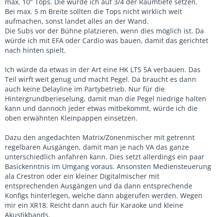
max. 10" Tops. Die würde ich auf 3/4 der Raumtiefe setzen.
Bei max. 5 m Breite sollten die Tops nicht wirklich weit
aufmachen, sonst landet alles an der Wand.
Die Subs vor der Bühne platzieren, wenn dies möglich ist. Da
würde ich mit EFA oder Cardio was bauen, damit das gerichtet
nach hinten spielt.
Ich würde da etwas in der Art eine HK LTS 5A verbauen. Das
Teil wirft weit genug und macht Pegel. Da braucht es dann
auch keine Delayline im Partybetrieb. Nur für die
Hintergrundberieselung, damit man die Pegel niedrige halten
kann und dannoch jeder etwas mitbekommt, würde ich die
oben erwähnten Kleinpappen einsetzen.
Dazu den angedachten Matrix/Zonenmischer mit getrennt
regelbaren Ausgängen, damit man je nach VA das ganze
unterschiedlich anfahren kann. Dies setzt allerdings ein paar
Basickenntnis im Umgang voraus. Ansonsten Mediensteuerung
ala Crestron oder ein kleiner Digitalmischer mit
entsprechenden Ausgängen und da dann entsprechende
Konfigs hinterlegen, welche dann abgerufen werden. Wegen
mir ein XR18. Reicht dann auch für Karaoke und kleine
Akustikbands.