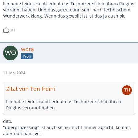
Ich habe leider zu oft erlebt das Techniker sich in ihren Plugins
verrannt haben. Und das ganze dann sehr nach technischem
Ich hab mal probehalber im LV1 in jedem Kanal den F6
Wunderwerk klang. Wenn das gewollt ist ist das ja auch ok.
geladen und ausschließlich damit gearbeitet. Das ist wie
Automix...bis auf hier und da ein Solo boosten und die
1
Effekte ein/ausschalten brauchte ich gar nichts mehr
machen.
Also irgendwie "weniger durch mehr"
wora
Profi
LG
WW
11. Mai 2024
Zitat von Ton Heini
Ich habe leider zu oft erlebt das Techniker sich in ihren
Plugins verrannt haben.
dito.
"überprozessing" ist auch sicher nicht immer absicht, kommt
aber durchaus vor.