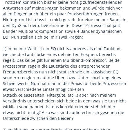
Trotzdem konnte ich bisher keine richtig zufriedenstellenden
Antworten auf meine Fragen bekommen und würde mich vor
allen Dingen auch über ein paar Praxiserfahrungen freuen.
Hintergrund ist, dass ich mich gerade für eine meiner Bands in
den Dyn8 auf der dLive einarbeite. Dieser Prozessor hat ja 4
Bänder Multibandkompression sowie 4 Bänder dynamischen
EQ. Nun stellen sich bei mir zwei Fragen:
1) in meiner Welt ist ein EQ nichts anderes als eine Funktion,
welche die Lautstärke eines definierten Frequenzbereichs
regelt. Das selbe gilt für einen Multibandkompressor. Beide
Prozessoren regeln die Lautstärke des entsprechenden
Frequenzbereichs nun nicht statisch wie ein klassischer EQ
sondern reagieren auf die Über- bzw. Unterschreitung eines
Schwellwerts. Nun hat man in der Praxis für beide Prozessoren
etwas verschiedene Einstellmöglichkeiten
(Attack/Releasezeiten, Filtergüte, etc...) aber nach meinem
Verständnis unterscheiden sich beide in dem was sie tun nicht
wirklich voneinander. Ist das korrekt oder versteh ich hier
etwas nicht richtig? Also was sind audiotechnisch gesehen die
Unterschiede zwischen den Beiden?
2) erzählt mal aus eurer Praxis! Warum und in welchen