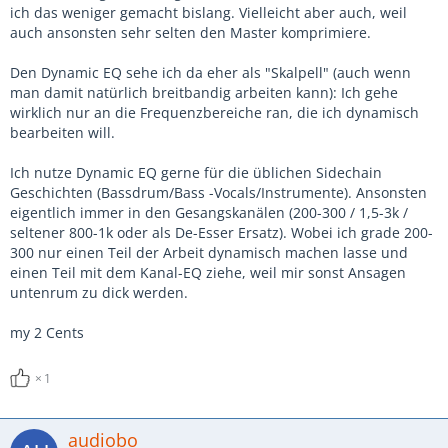
Multiband Compressor das Leben ungemein abhängig von
ich das weniger gemacht bislang. Vielleicht aber auch, weil
der Qualität mit zusätzlichen dynamischen EQs.
auch ansonsten sehr selten den Master komprimiere.
Man sollte aber nicht vergessen das man Diese ganzen
Den Dynamic EQ sehe ich da eher als "Skalpell" (auch wenn
Dynamics im Blick haben muss. Sprich wenn das Programm
man damit natürlich breitbandig arbeiten kann): Ich gehe
sehr dynamisch ist muss man Zeit dafür haben. Daher ist im
wirklich nur an die Frequenzbereiche ran, die ich dynamisch
Zweifel weniger meist mehr. Den Finger auf dem Fader kann
bearbeiten will.
man durch keinen Compressor ersetzen.
Ich nutze Dynamic EQ gerne für die üblichen Sidechain
Geschichten (Bassdrum/Bass -Vocals/Instrumente). Ansonsten
eigentlich immer in den Gesangskanälen (200-300 / 1,5-3k /
seltener 800-1k oder als De-Esser Ersatz). Wobei ich grade 200-
300 nur einen Teil der Arbeit dynamisch machen lasse und
einen Teil mit dem Kanal-EQ ziehe, weil mir sonst Ansagen
untenrum zu dick werden.
my 2 Cents
1
audiobo