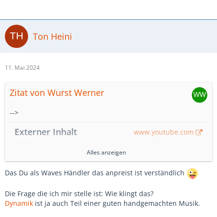
Ton Heini
11. Mai 2024
Zitat von Wurst Werner
-->
Externer Inhalt
www.youtube.com
Inhalte von externen Seiten werden ohne deine
Alles anzeigen
Zustimmung nicht automatisch geladen und angezeigt.
Alle externen Inhalte anzeigen
Das Du als Waves Händler das anpreist ist verständlich
Durch die Aktivierung der externen Inhalte erklärst du dich damit
Die Frage die ich mir stelle ist: Wie klingt das?
einverstanden, dass personenbezogene Daten an Drittplattformen
Dynamik
ist ja auch Teil einer guten handgemachten Musik.
übermittelt werden. Mehr Informationen dazu haben wir in unserer
Datenschutzerklärung zur Verfügung gestellt.