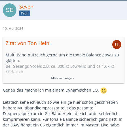
Seven
Profi
10. Mai 2024
Zitat von Ton Heini
Multi Band nutze ich gerne um die tonale Balance etwas zu
glätten.
Bei Gesangs Vocals z.B. ca. 300Hz Low/Mid und ca 1,6kHz
Mid/High
Das Mid und High Band greift dann nur in lauten Passagen.
Alles anzeigen
Mit dem Low Band kann man dann die Nahbesprechung
etwas dämpfen.
Genau das mache ich mit einem Dynamischen EQ.
Dazu gerne noch ein dynamischen EQ bei ca. 3kHz der nur
greift wenn es lauter wird bzw. Sänger*in im Grenzbereich
Letztlich sehe ich auch so wie einige hier schon geschrieben
singen und es nervig wird in dem Bereich.
haben: Multibandkompressor teilt das gesamte
Ich komprimiere aber eh sehr vorsichtig meist nicht mehr
Frequenzspektrum in 2-x Bänder ein, die ich unterschiedlich
wie 3dB Gain Reduction.
komprimieren kann. Für tonale Balance sicherlich ganz nett. In
Bei Konserven Musik wie Playbacks oder DJ erleichtert der
der DAW hängt ein C6 eigentlich immer im Master. Live habe