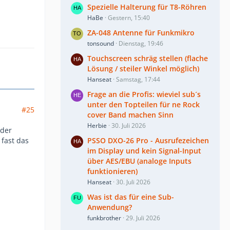
Spezielle Halterung für T8-Röhren
HaBe
Gestern, 15:40
ZA-048 Antenne für Funkmikro
tonsound
Dienstag, 19:46
Touchscreen schräg stellen (flache
Lösung / steiler Winkel möglich)
Hanseat
Samstag, 17:44
Frage an die Profis: wieviel sub´s
unter den Topteilen für ne Rock
#25
cover Band machen Sinn
Herbie
30. Juli 2026
nder
PSSO DXO-26 Pro - Ausrufezeichen
fast das
im Display und kein Signal-Input
über AES/EBU (analoge Inputs
funktionieren)
Hanseat
30. Juli 2026
Was ist das für eine Sub-
Anwendung?
funkbrother
29. Juli 2026