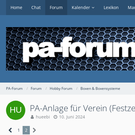
Home
Chat
Forum
Kalender
Lexikon
Mar
PA-Forum
Forum
Hobby Forum
Boxen & Boxensysteme
PA-Anlage für Verein (Festzel
hueebi
10. Juni 2024
1
2