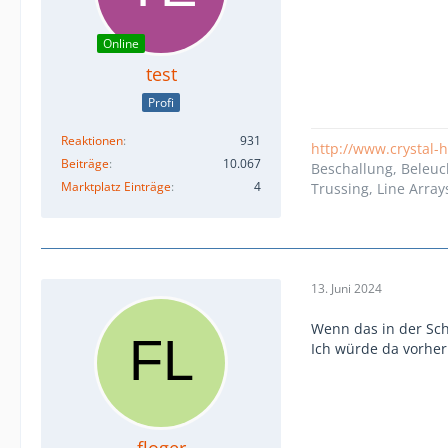
Online
test
Profi
Reaktionen
931
http://www.crystal-
Beiträge
10.067
Beschallung, Beleuc
Marktplatz Einträge
4
Trussing, Line Array
13. Juni 2024
Wenn das in der Schw
Ich würde da vorher
floger