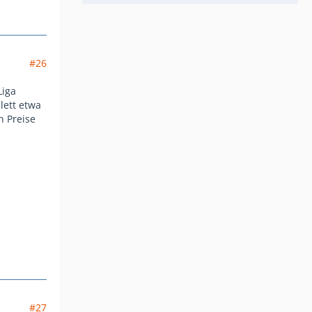
#26
Liga
lett etwa
n Preise
#27