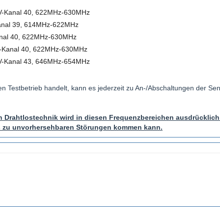
-Kanal 40, 622MHz-630MHz
Kanal 39, 614MHz-622MHz
anal 40, 622MHz-630MHz
TV-Kanal 40, 622MHz-630MHz
-Kanal 43, 646MHz-654MHz
en Testbetrieb handelt, kann es jederzeit zu An-/Abschaltungen der Se
 Drahtlostechnik wird in diesen Frequenzbereichen ausdrücklich
s zu unvorhersehbaren Störungen kommen kann.