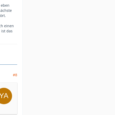
n eben
nächste
ört.
ch einen
 ist das
#8