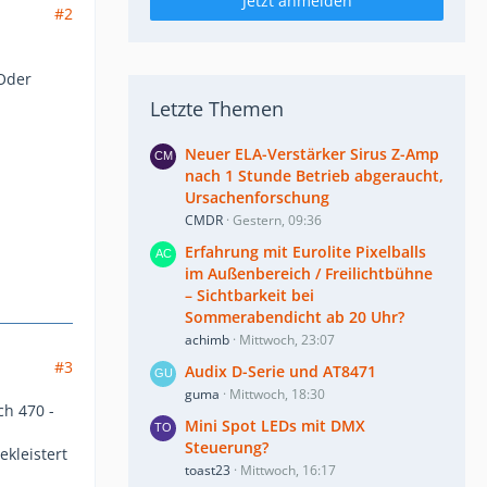
Jetzt anmelden
#2
Oder
Letzte Themen
Neuer ELA-Verstärker Sirus Z-Amp
nach 1 Stunde Betrieb abgeraucht,
Ursachenforschung
CMDR
Gestern, 09:36
Erfahrung mit Eurolite Pixelballs
im Außenbereich / Freilichtbühne
– Sichtbarkeit bei
Sommerabendicht ab 20 Uhr?
achimb
Mittwoch, 23:07
#3
Audix D-Serie und AT8471
guma
Mittwoch, 18:30
ch 470 -
Mini Spot LEDs mit DMX
Steuerung?
ekleistert
toast23
Mittwoch, 16:17