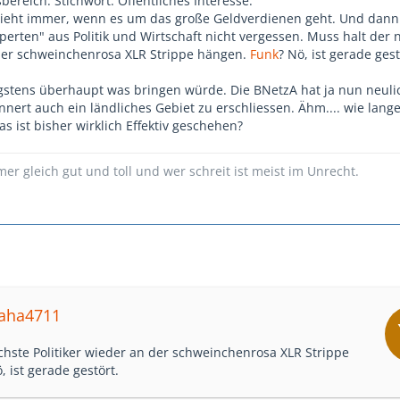
ereich. Stichwort: Öffentliches Interesse.
zieht immer, wenn es um das große Geldverdienen geht. Und dan
perten" aus Politik und Wirtschaft nicht vergessen. Muss halt der 
 der schweinchenrosa XLR Strippe hängen.
Funk
? Nö, ist gerade gest
stens überhaupt was bringen würde. Die BNetzA hat ja nun neuli
nert auch ein ländliches Gebiet zu erschliessen. Ähm.... wie lange
 ist bisher wirklich Effektiv geschehen?
mer gleich gut und toll und wer schreit ist meist im Unrecht.
maha4711
chste Politiker wieder an der schweinchenrosa XLR Strippe
, ist gerade gestört.