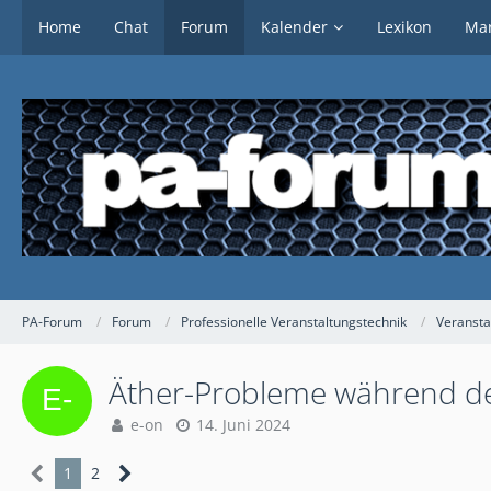
Home
Chat
Forum
Kalender
Lexikon
Mar
PA-Forum
Forum
Professionelle Veranstaltungstechnik
Veransta
Äther-Probleme während de
e-on
14. Juni 2024
1
2