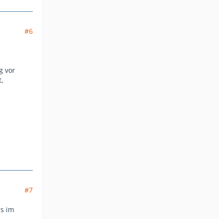
#6
g vor
,
#7
rs im