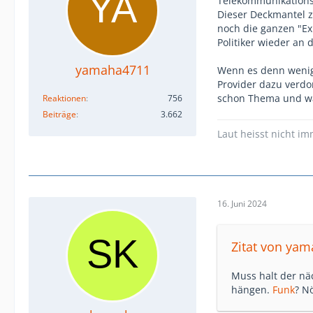
Telekommunikationsb
Dieser Deckmantel 
noch die ganzen "Ex
Politiker wieder an
yamaha4711
Wenn es denn wenig
Provider dazu verdon
schon Thema und was
Reaktionen
756
Beiträge
3.662
Laut heisst nicht im
16. Juni 2024
Zitat von ya
Muss halt der nä
hängen.
Funk
? Nö