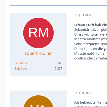
15. Juni 2024
Schaut Euch halt ei
Sekundärnutzer glei
Umso wichtiger wäre
Inbetriebnahme (mit
Sendefrequenz, Ban
Dann könnten die g
robert müller
Müsste natürlich en
Großsenderbetreiber
Reaktionen
1.243
Beiträge
2.227
15. Juni 2024
Ich behaupte: Kanns