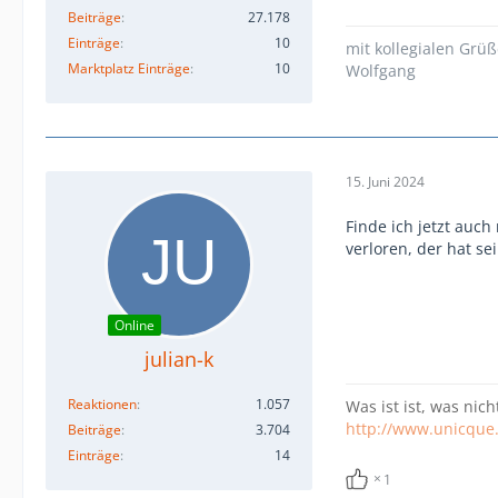
Beiträge
27.178
Einträge
10
mit kollegialen Grü
Marktplatz Einträge
10
Wolfgang
15. Juni 2024
Finde ich jetzt auch
verloren, der hat s
Online
julian-k
Reaktionen
1.057
Was ist ist, was nich
http://www.unicque
Beiträge
3.704
Einträge
14
1