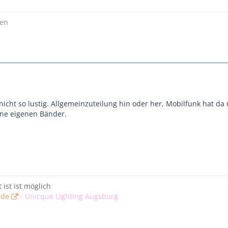
ßen
 nicht so lustig. Allgemeinzuteilung hin oder her, Mobilfunk hat da 
eine eigenen Bänder.
t ist ist möglich
.de
-
Unicque Lighting Augsburg