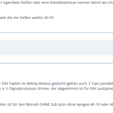
ir irgendwie helfen oder eine Kontaktadresse nennen könnt wo ich
lle die mir helfen wollen VG Fil.
für EIN Topteil im BiAmp-Modus gedacht (gehen auch 2 Tops parallel 
a is 'n Signalprozessor drinne, der abgestimmt ist für EIN Lautspre
alter ist für den Betrieb OHNE Sub (also ohne Apogee AE-10 oder A