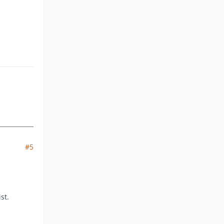
#5
st.