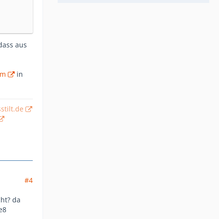
 dass aus
om
in
stilt.de
#4
cht? da
e8