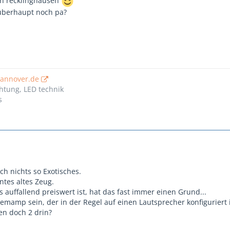
in recklinghausen
überhaupt noch pa?
hannover.de
htung, LED technik
s
ch nichts so Exotisches.
ntes altes Zeug.
auffallend preiswert ist, hat das fast immer einen Grund...
temamp sein, der in der Regel auf einen Lautsprecher konfiguriert i
en doch 2 drin?