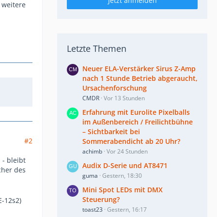
Jetzt anmelden
 weitere
Letzte Themen
Neuer ELA-Verstärker Sirus Z-Amp
nach 1 Stunde Betrieb abgeraucht,
Ursachenforschung
CMDR
Vor 13 Stunden
Erfahrung mit Eurolite Pixelballs
im Außenbereich / Freilichtbühne
– Sichtbarkeit bei
#2
Sommerabendicht ab 20 Uhr?
achimb
Vor 24 Stunden
- bleibt
Audix D-Serie und AT8471
cher des
guma
Gestern, 18:30
Mini Spot LEDs mit DMX
Steuerung?
E-12s2)
toast23
Gestern, 16:17