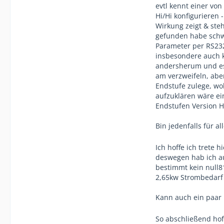
evtl kennt einer vo
Hi/Hi konfigurieren 
Wirkung zeigt & steh
gefunden habe schwe
Parameter per RS232
insbesondere auch ke
andersherum und es 
am verzweifeln, abe
Endstufe zulege, wo
aufzuklären wäre ei
Endstufen Version Hi
Bin jedenfalls für al
Ich hoffe ich trete
deswegen hab ich a
bestimmt kein null81
2,65kw Strombedarf 
Kann auch ein paar 
So abschließend hof