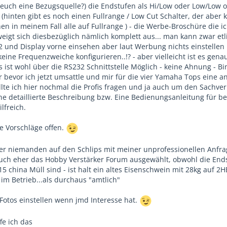
n euch eine Bezugsquelle?) die Endstufen als Hi/Low oder Low/Low o
- (hinten gibt es noch einen Fullrange / Low Cut Schalter, der aber 
en in meinem Fall alle auf Fullrange ) - die Werbe-Broschüre die i
igt sich diesbezüglich nämlich komplett aus... man kann zwar etl
 und Display vorne einsehen aber laut Werbung nichts einstellen
ine Frequenzweiche konfigurieren..!? - aber vielleicht ist es gena
ist wohl über die RS232 Schnittstelle Möglich - keine Ahnung - B
r bevor ich jetzt umsattle und mir für die vier Yamaha Tops eine a
llte ich hier nochmal die Profis fragen und ja auch um den Sachver
ne detaillierte Beschreibung bzw. Eine Bedienungsanleitung für b
lfreich.
le Vorschläge offen.
 hier niemanden auf den Schlips mit meiner unprofessionellen Anfr
uch eher das Hobby Verstärker Forum ausgewählt, obwohl die End
5 china Müll sind - ist halt ein altes Eisenschwein mit 28kg auf 2
im Betrieb...als durchaus "amtlich"
Fotos einstellen wenn jmd Interesse hat.
fe ich das