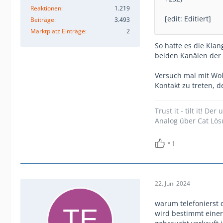
Reaktionen
1.219
[edit: Editiert]
Beiträge
3.493
Marktplatz Einträge
2
So hatte es die Klan
beiden Kanälen der
Versuch mal mit W
Kontakt zu treten, d
Trust it - tilt it! D
Analog über Cat Lö
1
22. Juni 2024
warum telefonierst 
wird bestimmt einer