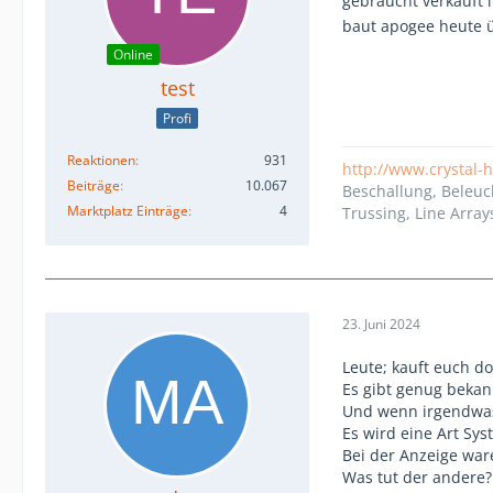
gebraucht verkauft 
baut apogee heute 
Online
test
Profi
Reaktionen
931
http://www.crystal-
Beiträge
10.067
Beschallung, Beleuc
Marktplatz Einträge
4
Trussing, Line Array
23. Juni 2024
Leute; kauft euch do
Es gibt genug bekan
Und wenn irgendwas 
Es wird eine Art Sys
Bei der Anzeige war
Was tut der andere?