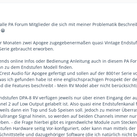
alle PA Forum Mitglieder die sich mit meiner Problematik Beschre
 😁
aar Monaten zwei Apogee zugegebenermaßen quasi Vintage Endstu
Serie gebraucht erworben.
gends online Infos oder Bedienung Anleitung auch in diesem PA For
an zu dem Endstufen Modell finden.
rest Audio für Apogee gefertigt und sollen auf der 8001er Serie v
 was ich gefunden habe ist eine englischsprachigen Prospekt der d
 die Features beschreibt - Mein RV Model aber nicht berücksichti
ndstufen DPA-8 RV verfügen jeweils nur über einen Eingang der a
nel 2 auf Low Output gelabelt ist. Also quasi eine Endstufenkanal 
jeweils dann ein Top und Sub Speisen soll. Jedoch zu meiner Überr
fullrange Signal hinein, so werden auf beiden Channels immer nu
en. - die Frage hierbei gibt es irgendwelche Module zum Stecken
ufen Hardware seitig Vor-konfiguriert, oder kann man mittels der
chnittstelle und dazugehöriger Software (die ich natürlich nicht be