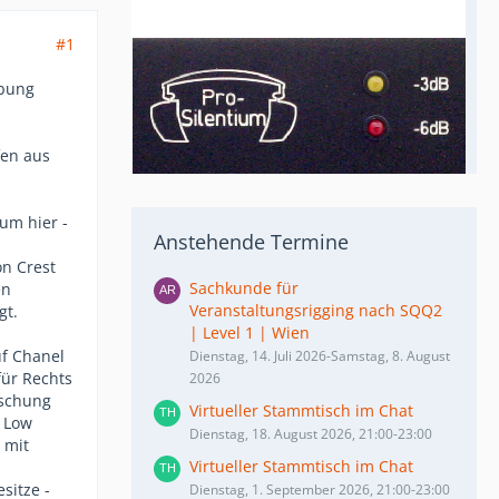
#1
ibung
fen aus
um hier -
Anstehende Termine
on Crest
Sachkunde für
en
Veranstaltungsrigging nach SQQ2
gt.
| Level 1 | Wien
uf Chanel
Dienstag, 14. Juli 2026-Samstag, 8. August
für Rechts
2026
aschung
Virtueller Stammtisch im Chat
r Low
Dienstag, 18. August 2026, 21:00-23:00
 mit
Virtueller Stammtisch im Chat
sitze -
Dienstag, 1. September 2026, 21:00-23:00