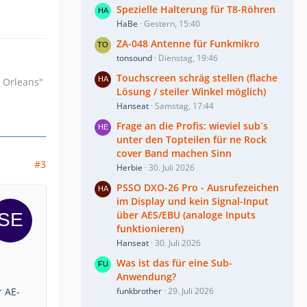
Spezielle Halterung für T8-Röhren
HaBe
Gestern, 15:40
ZA-048 Antenne für Funkmikro
tonsound
Dienstag, 19:46
Touchscreen schräg stellen (flache
n Orleans"
Lösung / steiler Winkel möglich)
Hanseat
Samstag, 17:44
Frage an die Profis: wieviel sub´s
unter den Topteilen für ne Rock
cover Band machen Sinn
#3
Herbie
30. Juli 2026
PSSO DXO-26 Pro - Ausrufezeichen
im Display und kein Signal-Input
über AES/EBU (analoge Inputs
funktionieren)
Hanseat
30. Juli 2026
Was ist das für eine Sub-
Anwendung?
r AE-
funkbrother
29. Juli 2026