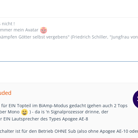
s nicht !
n immer mein Avatar
ämpfen Götter selbst vergebens" (Friedrich Schiller, "Jungfrau vo
luded
ist für EIN Topteil im BiAmp-Modus gedacht (gehen auch 2 Tops
 aber Mono
) - da is 'n Signalprozessor drinne, der
ür EIN Lautsprecher des Types Apogee AE-8
schalter ist für den Betrieb OHNE Sub (also ohne Apogee AE-10 ode