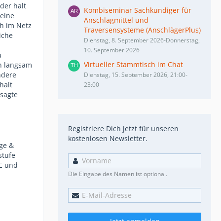
der halt
Kombiseminar Sachkundiger für
keine
Anschlagmittel und
ch im Netz
Traversensysteme (AnschlägerPlus)
iche
Dienstag, 8. September 2026-Donnerstag,
10. September 2026
u
Virtueller Stammtisch im Chat
in langsam
ndere
Dienstag, 15. September 2026, 21:00-
halt
23:00
esagte
Registriere Dich jetzt für unseren
kostenlosen Newsletter.
age &
stufe
HE und
Die Eingabe des Namen ist optional.