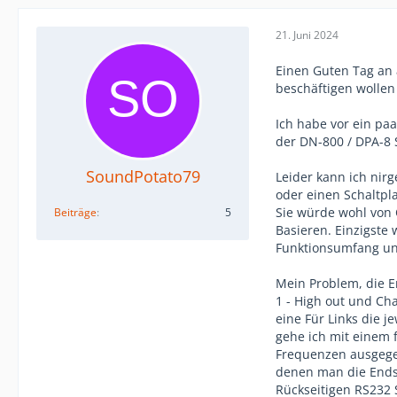
21. Juni 2024
Einen Guten Tag an 
beschäftigen wollen
Ich habe vor ein p
der DN-800 / DPA-8 
SoundPotato79
Leider kann ich nir
oder einen Schaltpl
Sie würde wohl von C
Beiträge
5
Basieren. Einzigste
Funktionsumfang und
Mein Problem, die E
1 - High out und Cha
eine Für Links die 
gehe ich mit einem 
Frequenzen ausgegeb
denen man die Endst
Rückseitigen RS232 S