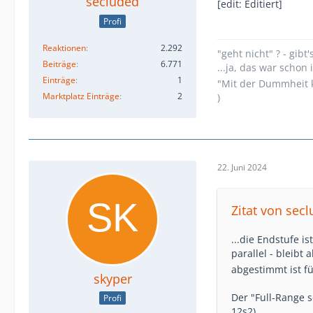
secluded
[edit: Editiert]
Profi
Reaktionen
2.292
"geht nicht" ? - gibt'
Beiträge
6.771
...ja, das war scho
Einträge
1
"Mit der Dummheit k
Marktplatz Einträge
2
)
22. Juni 2024
Zitat von sec
...die Endstufe 
parallel - bleibt
abgestimmt ist f
skyper
Der "Full-Range 
Profi
12s2)