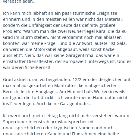
verabschieden.
Ich kann mich lebhaft an ein paar stürmische Ereignisse
erinnern und in den meisten Fällen war nicht das Material,
sondern die Unfähigkeit der Leute das definitiv größere
Problem: "Warum man die zwei Neunerriegel Kara, die da 90
Grad im Sturm stehen, nicht verdammt noch mal ablassen
könnte?" war meine Frage - und die Antwort lautete "Ist Gala,
da werden die Motorkabel abgebaut, weils sonst Kacke
aussieht". Nein, das war keine Garagenfirma, das war ein
ernsthafter Dienstleister, der europaweit unterwegs ist. Und es
war deren Scheißernst!
Grad aktuell dran vorbeigelaufen: 12/2 er oder dergleichen auf
maximal ausgekurbelten Manfrottos, kein abgesicherter
Bereich, leichte Hanglage... Am Himmel hats Wolken in weiß
und grau, die Luft drückt - ich würde meine Hand dafür nicht
ins Feuer legen. Auch keine Garagenbude...
Ich werd auch mein Lebtag lang nicht mehr verstehen, warum
Superduperlinienstrahlarraylautsprecher mit
unaussprechlichen oder kryptischen Namen und noch
unaussprechlicheren Kabeln und Flugrahmen eine halbe