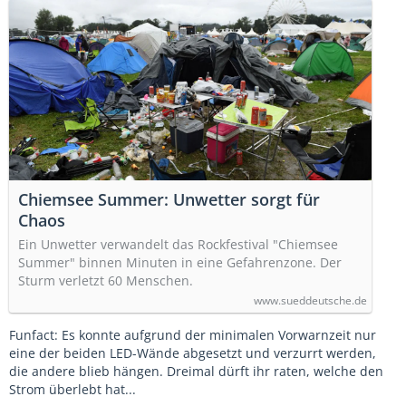
Chiemsee Summer: Unwetter sorgt für
Chaos
Ein Unwetter verwandelt das Rockfestival "Chiemsee
Summer" binnen Minuten in eine Gefahrenzone. Der
Sturm verletzt 60 Menschen.
www.sueddeutsche.de
Funfact: Es konnte aufgrund der minimalen Vorwarnzeit nur
eine der beiden LED-Wände abgesetzt und verzurrt werden,
die andere blieb hängen. Dreimal dürft ihr raten, welche den
Strom überlebt hat...