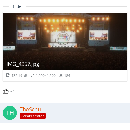
Bilder
IMG_4357.jpg
432,19 kB
1.600×1.200
184
1
ThoSchu
Administrator