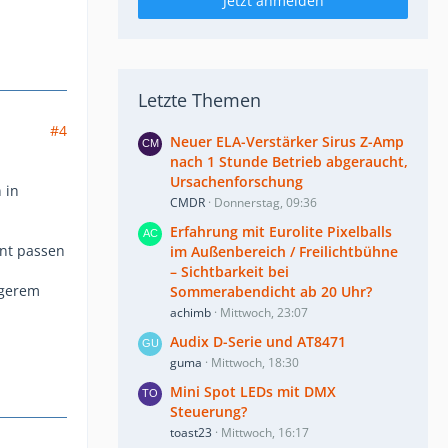
Jetzt anmelden
Letzte Themen
#4
Neuer ELA-Verstärker Sirus Z-Amp
nach 1 Stunde Betrieb abgeraucht,
Ursachenforschung
 in
CMDR
Donnerstag, 09:36
Erfahrung mit Eurolite Pixelballs
ent passen
im Außenbereich / Freilichtbühne
– Sichtbarkeit bei
ngerem
Sommerabendicht ab 20 Uhr?
achimb
Mittwoch, 23:07
Audix D-Serie und AT8471
guma
Mittwoch, 18:30
Mini Spot LEDs mit DMX
Steuerung?
toast23
Mittwoch, 16:17