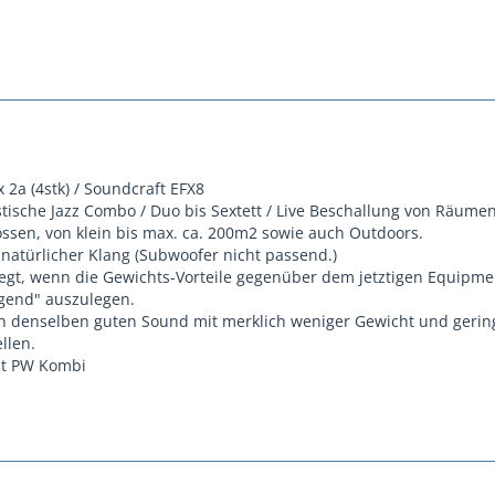
2a (4stk) / Soundcraft EFX8
stische Jazz Combo / Duo bis Sextett / Live Beschallung von Räumen
ssen, von klein bis max. ca. 200m2 sowie auch Outdoors.
 natürlicher Klang (Subwoofer nicht passend.)
legt, wenn die Gewichts-Vorteile gegenüber dem jetztigen Equipm
ügend" auszulegen.
ch denselben guten Sound mit merklich weniger Gewicht und geri
llen.
it PW Kombi