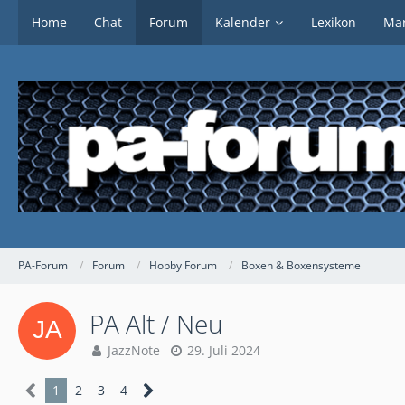
Home
Chat
Forum
Kalender
Lexikon
Mar
PA-Forum
Forum
Hobby Forum
Boxen & Boxensysteme
PA Alt / Neu
JazzNote
29. Juli 2024
1
2
3
4