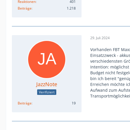
Reaktionen
401
Beiträge
1.218
29. Juli 2024
Vorhanden FBT Maxx 
Einsatzzweck - akku
verschiedensten Grö
Intention: möglichst
Budget nicht festge
bin ich bereit "gen
JazzNote
Erreichen möchte i
Aufwand zum Aufste
Verifiziert
Transportmöglichke
Beiträge
19