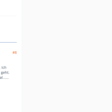
#8
 Ich
 geht.
......