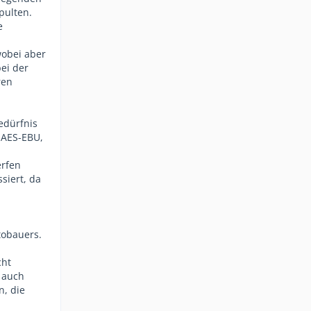
pulten.
e
wobei aber
ei der
ren
edürfnis
 AES-EBU,
erfen
siert, da
tobauers.
cht
 auch
n, die