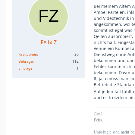
Bei meinem Altem Ar
Ampel Parteien, inkl
und Videotechnik in
angekommen, wollten
kommt ist egal was m
Qellen ausprobiert,
Felix Z
nichts half. Eingest
Venue ein Kumpel a
Dienstweg ohne Aufs
Reaktionen
30
bekommen und dann w
Beiträge
112
Fehler konnte nicht
Einträge
1
bekommen. Davor und
R, jaja muss man si
Betrieb die Standar
Auf jeden fall fühlt
und es trotzdem nich
Gruß
Felix
Unbefugte sind nicht be