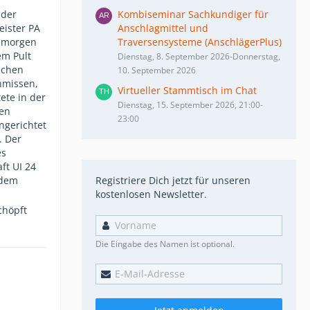
 der
Kombiseminar Sachkundiger für
eister PA
Anschlagmittel und
m morgen
Traversensysteme (AnschlägerPlus)
em Pult
Dienstag, 8. September 2026-Donnerstag,
ichen
10. September 2026
hmissen,
Virtueller Stammtisch im Chat
ete in der
Dienstag, 15. September 2026, 21:00-
zen
23:00
ngerichtet
. Der
es
ft UI 24
 dem
Registriere Dich jetzt für unseren
kostenlosen Newsletter.
chöpft
Die Eingabe des Namen ist optional.