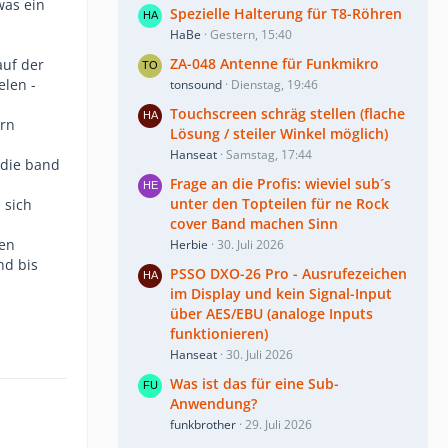
was ein
Spezielle Halterung für T8-Röhren
HaBe
Gestern, 15:40
ZA-048 Antenne für Funkmikro
auf der
elen -
tonsound
Dienstag, 19:46
Touchscreen schräg stellen (flache
ern
Lösung / steiler Winkel möglich)
Hanseat
Samstag, 17:44
 die band
Frage an die Profis: wieviel sub´s
unter den Topteilen für ne Rock
 sich
cover Band machen Sinn
hen
Herbie
30. Juli 2026
nd bis
PSSO DXO-26 Pro - Ausrufezeichen
im Display und kein Signal-Input
über AES/EBU (analoge Inputs
funktionieren)
Hanseat
30. Juli 2026
Was ist das für eine Sub-
Anwendung?
funkbrother
29. Juli 2026