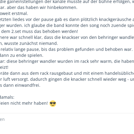
 die gaineinstellungen der kanäle musste auf der bühne erfolgen, 
ar. aber das haben wir hinbekommen.
oweit erstmal.
tzten liedes vor der pause gab es dann plötzlich knackgeräusche 
ger wurden. ich glaube die band konnte den song noch zuende spi
or dem 2.set muss das behoben werden!
nnere war schnell klar, dass die knackser von den behringer wandl
m, wusste zunächst niemand.
 relativ lange pause, bis das problem gefunden und behoben war.
dann zu ende spielen.
war: diese behringer wandler wurden im rack sehr warm, die haben
eizt!
geräte dann aus dem rack rausgebaut und mit einem handelsüblic
er luft versorgt. dadurch gingen die knacker schnell wieder weg - u
s dann einwandfrei.
 damals:
eleien nicht mehr haben!
ßen