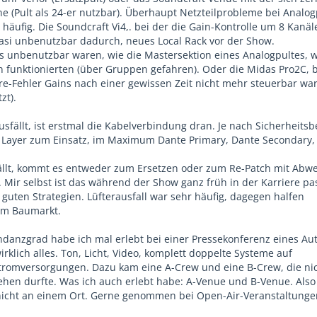
ne (Pult als 24-er nutzbar). Überhaupt Netzteilprobleme bei Analog
häufig. Die Soundcraft Vi4,. bei der die Gain-Kontrolle um 8 Kanäl
si unbenutzbar dadurch, neues Local Rack vor der Show.
es unbenutzbar waren, wie die Mastersektion eines Analogpultes, 
 funktionierten (über Gruppen gefahren). Oder die Midas Pro2C, b
e-Fehler Gains nach einer gewissen Zeit nicht mehr steuerbar wa
zt).
sfällt, ist erstmal die Kabelverbindung dran. Je nach Sicherheitsb
 Layer zum Einsatz, im Maximum Dante Primary, Dante Secondary,
llt, kommt es entweder zum Ersetzen oder zum Re-Patch mit Abw
 Mir selbst ist das während der Show ganz früh in der Karriere pas
 guten Strategien. Lüfterausfall war sehr häufig, dagegen halfen
em Baumarkt.
anzgrad habe ich mal erlebt bei einer Pressekonferenz eines Au
wirklich alles. Ton, Licht, Video, komplett doppelte Systeme auf
tromversorgungen. Dazu kam eine A-Crew und eine B-Crew, die ni
en durfte. Was ich auch erlebt habe: A-Venue und B-Venue. Also
 nicht an einem Ort. Gerne genommen bei Open-Air-Veranstaltunge