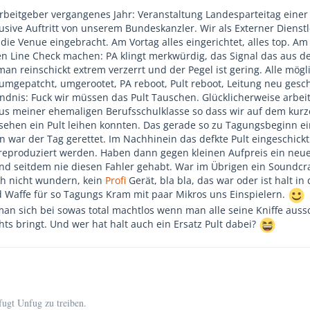
beitgeber vergangenes Jahr: Veranstaltung Landesparteitag einer
usive Auftritt von unserem Bundeskanzler. Wir als Externer Dienstl
 die Venue eingebracht. Am Vortag alles eingerichtet, alles top. A
 Line Check machen: PA klingt merkwürdig, das Signal das aus d
an reinschickt extrem verzerrt und der Pegel ist gering. Alle mögl
 umgepatcht, umgerootet, PA reboot, Pult reboot, Leitung neu gesc
ändnis: Fuck wir müssen das Pult Tauschen. Glücklicherweise arbeit
us meiner ehemaligen Berufsschulklasse so dass wir auf dem kur
ehen ein Pult leihen konnten. Das gerade so zu Tagungsbeginn ei
ar der Tag gerettet. Im Nachhinein das defkte Pult eingeschickt
 reproduziert werden. Haben dann gegen kleinen Aufpreis ein neu
 seitdem nie diesen Fahler gehabt. War im Übrigen ein Soundcra
ch nicht wundern, kein
Profi
Gerät, bla bla, das war oder ist halt in
d Waffe für so Tagungs Kram mit paar Mikros uns Einspielern.
 man sich bei sowas total machtlos wenn man alle seine Kniffe auss
ts bringt. Und wer hat halt auch ein Ersatz Pult dabei?
fugt Unfug zu treiben.