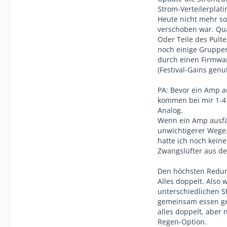
Strom-Verteilerplati
Heute nicht mehr so 
verschoben war. Qua
Oder Teile des Pult
noch einige Gruppen
durch einen Firmwar
(Festival-Gains genut
PA: Bevor ein Amp au
kommen bei mir 1-4
Analog.
Wenn ein Amp ausfä
unwichtigerer Wege.
hatte ich noch keine
Zwangslüfter aus d
Den höchsten Redund
Alles doppelt. Also 
unterschiedlichen S
gemeinsam essen geh
alles doppelt, aber
Regen-Option.