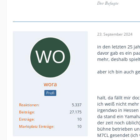
Der Befugte
23. September 2024
in den letzten 25 jah
davor gab es ein paa
mehr, deshalb spielt
aber ich bin auch 
wora
Profi
halt, da fällt mir do
ich weiß nicht mehr
Reaktionen
5.337
irgendwo in Hessen g
Beiträge
27.175
da stand ein Yamaha 
Einträge
10
der zeit noch üblic
Marktplatz Einträge
10
bühne betrieben un
M7CL gesendet (ich 