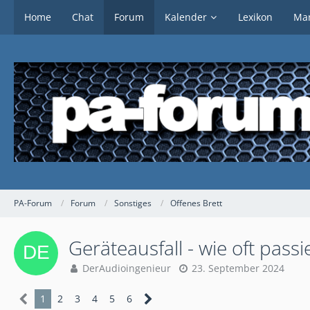
Home
Chat
Forum
Kalender
Lexikon
Mar
PA-Forum
Forum
Sonstiges
Offenes Brett
Geräteausfall - wie oft passie
DerAudioingenieur
23. September 2024
1
2
3
4
5
6