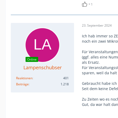
1
23. September 2024
Ich hab immer so ZE
noch ein zwei Mikro
Für Veranstaltungen 
(ggf. alles eine Nu
Online
als Ersatz.
Lampenschubser
Für Veranstaltungsst
sparen, weil da hal
Reaktionen
401
Gebraucht habe ich 
Beiträge
1.218
Seit dem keine Defe
Zu Zeiten wo es noch
Gut, da war halt da