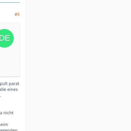
#5
pult parat
lle eines
.
a nicht
beim
rlegenden