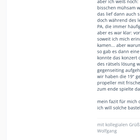
aber ich weiß noch:
bisschen mühsam w
das lief dann auch s
doch während des le
PA, die immer häufi
aber es war klar: v
soweit ich mich eri
kamen... aber waru
so gab es dann eine
konnte das konzert 
des rätsels lösung 
gegenseiting aufgeh
wir haben die 19" 
propeller mit frisch
zum ende spielte da
mein fazit für mich
ich will solche bast
mit kollegialen Grü
Wolfgang