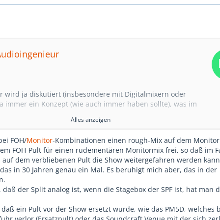
Audioingenieur
 wird ja diskutiert (insbesondere mit Digitalmixern oder
a immer ein Konzept (wie auch immer haben sollte), was im
assiert, wenn mal was ausfällt und wie man dann die Show
Alles anzeigen
bei FOH/
Monitor
-Kombinationen einen rough-Mix auf dem Monitor
er offen in die Runde fragen, wann / wie / wo euch es mal
m FOH-Pult für einen rudementären Monitormix frei, so daß im Fa
 irgendein kritisches Gerät mal ausgefallen ist und wie es
es auf dem verbliebenen Pult die Show weitergefahren werden kann
g und wie ihr vermutet, dass der Fehler zustande kam.
das in 30 Jahren genau ein Mal. Es beruhigt mich aber, das in der
n.
re (schlimmsten) Geschichten.
 daß der Split analog ist, wenn die Stagebox der SPF ist, hat man d
..
t, daß ein Pult vor der Show ersetzt wurde, wie das PM5D, welches 
uhr verlor (Ersatzpult) oder das Soundcraft Venue mit der sich ze