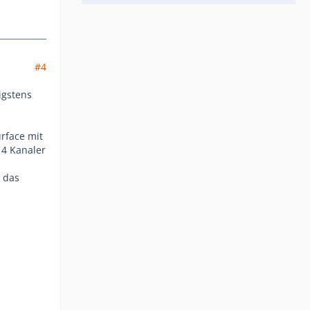
#4
igstens
urface mit
 4 Kanaler
r das