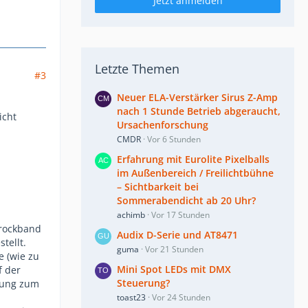
Jetzt anmelden
Letzte Themen
#3
Neuer ELA-Verstärker Sirus Z-Amp
nach 1 Stunde Betrieb abgeraucht,
icht
Ursachenforschung
CMDR
Vor 6 Stunden
Erfahrung mit Eurolite Pixelballs
im Außenbereich / Freilichtbühne
– Sichtbarkeit bei
Sommerabendicht ab 20 Uhr?
achimb
Vor 17 Stunden
 rockband
Audix D-Serie und AT8471
tellt.
guma
Vor 21 Stunden
e (wie zu
Mini Spot LEDs mit DMX
f der
Steuerung?
tung zum
toast23
Vor 24 Stunden