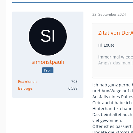
23. September 2024
Zitat von Der
Hi Leute,
immer mal wieder
simonstpauli
Amps), das man j
Fall der Fälle p
Profi
weiter fährt.
Reaktionen
768
Ich hab ganz gerne 
Ich wollte mal hi
Beiträge
6.589
und Aux-Wege auf de
passiert ist, das
Ausfalls eines Pult
danach weitergin
Gebraucht habe ich 
Hinterhand zu habe
Erzählt gerne eu
Das beinhaltet auch,
viel gewonnen.
Ich bin gespannt.
Öfter ist es passier
Update die Stromzuf