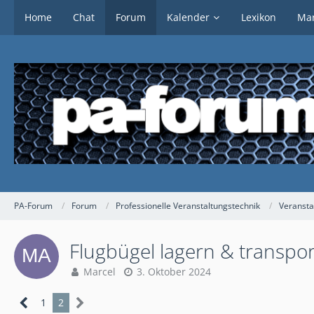
Home
Chat
Forum
Kalender
Lexikon
Mar
PA-Forum
Forum
Professionelle Veranstaltungstechnik
Veransta
Flugbügel lagern & transpor
Marcel
3. Oktober 2024
1
2