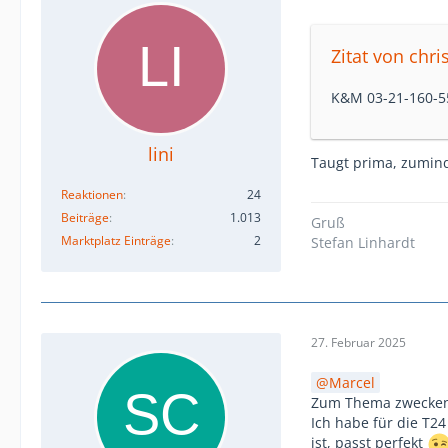
Zitat von chri
K&M 03-21-160-5
lini
Taugt prima, zumind
Reaktionen
24
Beiträge
1.013
Gruß
Marktplatz Einträge
2
Stefan Linhardt
27. Februar 2025
Marcel
Zum Thema zwecken
Ich habe für die T24
ist, passt perfekt