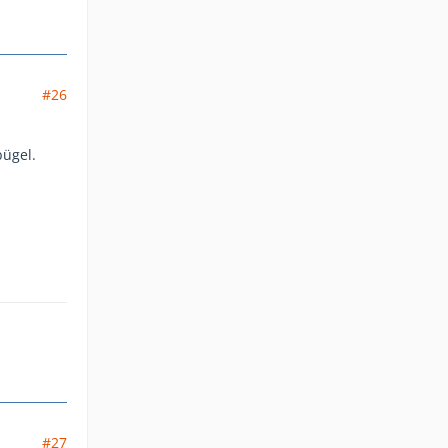
#26
ügel.
#27