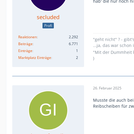
hab' die nur noch 
secluded
Profi
Reaktionen
2.292
"geht nicht" ? - gibt'
Beiträge
6.771
...ja, das war scho
Einträge
1
"Mit der Dummheit k
Marktplatz Einträge
2
)
26. Februar 2025
Musste die auch bei
Reibscheiben für zw