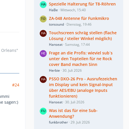
Spezielle Halterung für T8-Röhren
HaBe
Mittwoch, 15:40
ZA-048 Antenne für Funkmikro
tonsound
Dienstag, 19:46
Touchscreen schräg stellen (flache
Lösung / steiler Winkel möglich)
Hanseat
Samstag, 17:44
n Orleans"
Frage an die Profis: wieviel sub´s
unter den Topteilen für ne Rock
cover Band machen Sinn
Herbie
30. Juli 2026
PSSO DXO-26 Pro - Ausrufezeichen
im Display und kein Signal-Input
#24
über AES/EBU (analoge Inputs
funktionieren)
Gummi
ne sagen:)
Hanseat
30. Juli 2026
Was ist das für eine Sub-
Anwendung?
funkbrother
29. Juli 2026