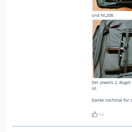
und NL208.
Der jeweils 2. Büge
ist.
Danke nochmal für d
2