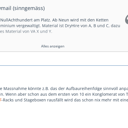
wmail (sinngemäss)
NullAchthundert am Platz. Ab Neun wird mit den Ketten
minium vergewaltigt. Material ist DryHire von A, B und C, dazu
es Material von VA X und Y.
ch erwarte vollen Einsatz.
Alles anzeigen
 kann leider nicht gewährleistet werden, evtl. hat's ein paar
 PSA-Standardtext wie immer - Schuhe, Helm,... jeder ist für
verantwortlich... Auch beim 3-Mic-Hotelkonferenzjöbli...)
he Massnahme könnte z.B. das der Aufbaureihenfolge sinnvoll anp
in. Wenn aber schon aus dem ersten von 10 ein Konglomerat von T
F
-Racks und Stageboxen rausfällt wird das schon nix mehr mit ei