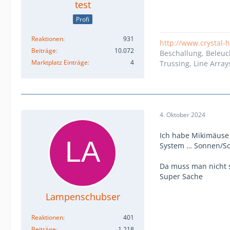
test
Profi
Reaktionen
931
http://www.crystal-
Beiträge
10.072
Beschallung, Beleuc
Marktplatz Einträge
4
Trussing, Line Array
4. Oktober 2024
Ich habe Mikimäuse 
System … Sonnen/Sch
Da muss man nicht 
Super Sache
Lampenschubser
Reaktionen
401
Beiträge
1.218