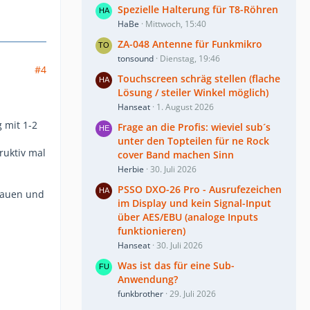
Spezielle Halterung für T8-Röhren
HaBe
Mittwoch, 15:40
ZA-048 Antenne für Funkmikro
tonsound
Dienstag, 19:46
#4
Touchscreen schräg stellen (flache
Lösung / steiler Winkel möglich)
Hanseat
1. August 2026
 mit 1-2
Frage an die Profis: wieviel sub´s
unter den Topteilen für ne Rock
ruktiv mal
cover Band machen Sinn
Herbie
30. Juli 2026
PSSO DXO-26 Pro - Ausrufezeichen
bauen und
im Display und kein Signal-Input
über AES/EBU (analoge Inputs
funktionieren)
Hanseat
30. Juli 2026
Was ist das für eine Sub-
Anwendung?
funkbrother
29. Juli 2026