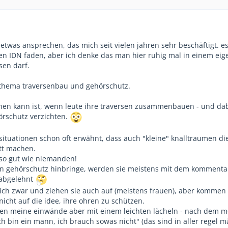
etwas ansprechen, das mich seit vielen jahren sehr beschäftigt. e
en IDN faden, aber ich denke das man hier ruhig mal in einem ei
sen darf.
 thema traversenbau und gehörschutz.
ehen kann ist, wenn leute ihre traversen zusammenbauen - und da
rschutz verzichten.
 situationen schon oft erwähnt, dass auch "kleine" knalltraumen di
utt machen.
t so gut wie niemanden!
en gehörschutz hinbringe, werden sie meistens mit dem kommenta
 abgelehnt
ch zwar und ziehen sie auch auf (meistens frauen), aber kommen
icht auf die idee, ihre ohren zu schützen.
ren meine einwände aber mit einem leichten lächeln - nach dem mo
h bin ein mann, ich brauch sowas nicht" (das sind in aller regel 