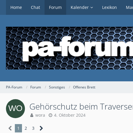
Home
Chat
Forum
Kalender
Lexikon
Mar
PA-Forum
Forum
Sonstiges
Offenes Brett
Gehörschutz beim Travers
wora
4. Oktober 2024
1
2
3