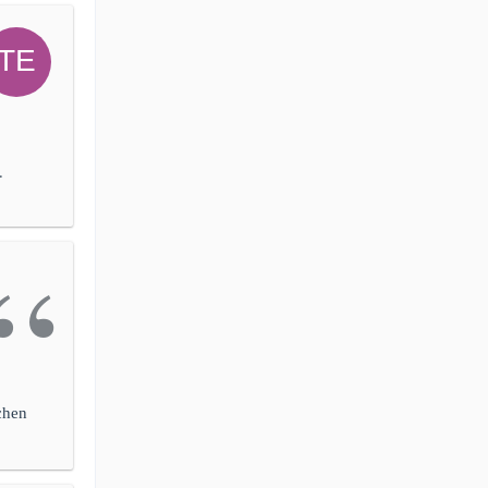
.
chen