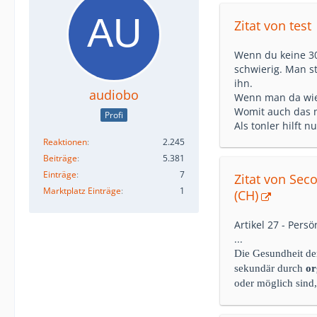
Zitat von test
Wenn du keine 3
schwierig. Man st
ihn.
audiobo
Wenn man da wie 
Womit auch das m
Profi
Als tonler hilft 
Reaktionen
2.245
Beiträge
5.381
Einträge
7
Zitat von Sec
Marktplatz Einträge
1
(CH)
Artikel 27 - Pers
...
Die Gesundheit der
sekundär durch
or
oder möglich sind