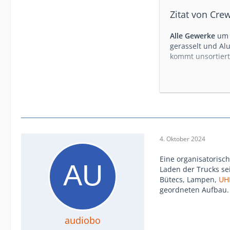
Zitat von Cre
Alle Gewerke
um 
gerasselt und Alu
kommt unsortiert
Viel Vergnügen, i
P.S.: Verpflegung
Brötli vor Ort.
(folgend noch ein
seine PSA selbst 
4. Oktober 2024
Eine organisatorisc
Laden der Trucks se
Bütecs, Lampen,
UH
geordneten Aufbau.
audiobo