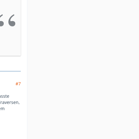
#7
asste
raversen,
nem