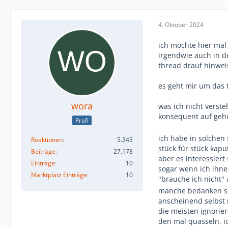
4. Oktober 2024
ich möchte hier mal 
irgendwie auch in d
thread drauf hinwei
es geht mir um das
wora
was ich nicht verst
konsequent auf gehö
Profi
ich habe in solchen
Reaktionen
5.343
stück für stück kap
Beiträge
27.178
aber es interessier
Einträge
10
sogar wenn ich ihn
Marktplatz Einträge
10
"brauche ich nicht"
manche bedanken si
anscheinend selbst n
die meisten ignorie
den mal quasseln, ic