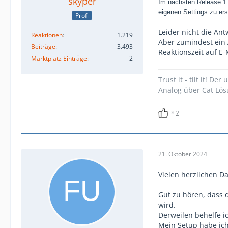
skyper
Im nächsten Release 1.
eigenen Settings zu ers
Profi
Leider nicht die Ant
Reaktionen
1.219
Aber zumindest ein
Beiträge
3.493
Reaktionszeit auf E
Marktplatz Einträge
2
Trust it - tilt it! D
Analog über Cat Lö
2
21. Oktober 2024
Vielen herzlichen D
Gut zu hören, dass 
wird.
Derweilen behelfe i
Mein Setup habe ich