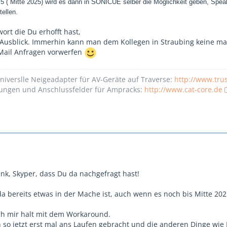
5 ( Mitte 2025) wird es dann in SONICUE selber die Möglichkeit geben, Spea
tellen.
wort die Du erhofft hast,
 Ausblick. Immerhin kann man dem Kollegen in Straubing keine m
-Mail Anfragen vorwerfen
er universlle Neigeadapter für AV-Geräte auf Traverse:
http://www.trus
sungen und Anschlussfelder für Ampracks:
http://www.cat-core.de
ank, Skyper, dass Du da nachgefragt hast!
da bereits etwas in der Mache ist, auch wenn es noch bis Mitte 20
ch mir halt mit dem Workaround.
 so jetzt erst mal ans Laufen gebracht und die anderen Dinge wie