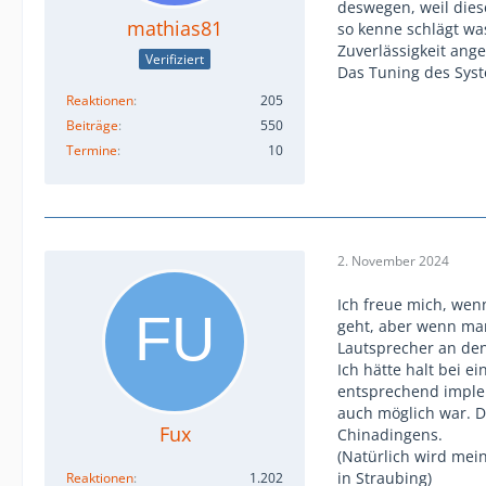
deswegen, weil diese
mathias81
so kenne schlägt wa
Zuverlässigkeit ange
Verifiziert
Das Tuning des Syste
Reaktionen
205
Beiträge
550
Termine
10
2. November 2024
Ich freue mich, wen
geht, aber wenn man 
Lautsprecher an de
Ich hätte halt bei 
entsprechend implem
auch möglich war. Da
Fux
Chinadingens.
(Natürlich wird mein
in Straubing)
Reaktionen
1.202