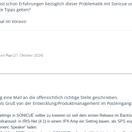
bst schon Erfahrungen bezüglich dieser Problematik mit Sonicue 
ute Tipps geben?
al im Voraus!
 von
Fux
(
21. Oktober 2024
)
 eine Mail an die offensichtlich richtige Stelle geschrieben,
als Gruß von der Entwicklung/Produktmanagement im Posteingang
tings in SONICUE selber zu kreieren ist seit dem ersten Release im Backlo
orkaround: in IRIS-Net (4.1) in einem IPX Amp ein Setting bauen, als SPS exp
neric Speaker“ laden.