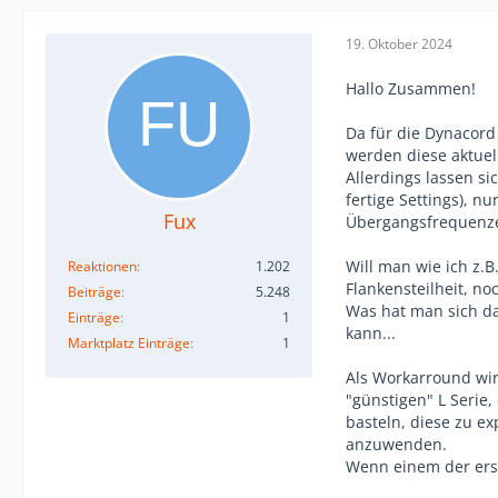
19. Oktober 2024
Hallo Zusammen!
Da für die Dynacord
werden diese aktuel
Allerdings lassen s
fertige Settings), n
Fux
Übergangsfrequenzen,
Will man wie ich z.B
Reaktionen
1.202
Flankensteilheit, n
Beiträge
5.248
Was hat man sich da
Einträge
1
kann...
Marktplatz Einträge
1
Als Workarround wird
"günstigen" L Serie,
basteln, diese zu ex
anzuwenden.
Wenn einem der erste