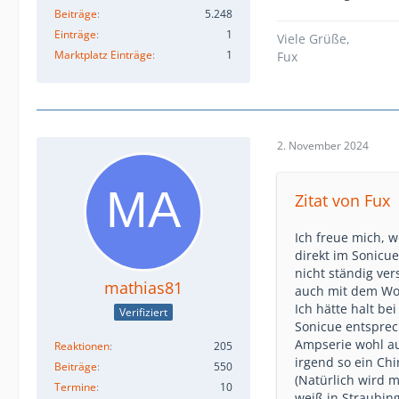
Beiträge
5.248
Einträge
1
Viele Grüße,
Marktplatz Einträge
1
Fux
2. November 2024
Zitat von Fux
Ich freue mich, 
direkt im Sonicue
nicht ständig ve
mathias81
auch mit dem Wo
Ich hätte halt be
Verifiziert
Sonicue entsprec
Ampserie wohl au
Reaktionen
205
irgend so ein Ch
Beiträge
550
(Natürlich wird m
Termine
10
weiß in Straubing