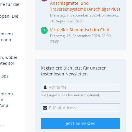
Anschlagmittel und
me für die
Traversensysteme (AnschlägerPlus)
Dienstag, 8. September 2026-Donnerstag,
ippen. Die
10. September 2026
Virtueller Stammtisch im Chat
uenzen)
Dienstag, 15. September 2026, 21:00-
, dann
23:00
en, wobei
xteditor
Registriere Dich jetzt für unseren
kostenlosen Newsletter.
 .sps
uenzen)
Die Eingabe des Namen ist optional.
im
 Amp
Jetzt anmelden
..