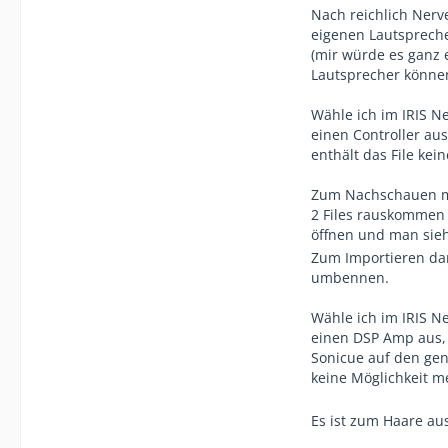
Nach reichlich Nerv
eigenen Lautspreche
(mir würde es ganz e
Lautsprecher können
Wähle ich im IRIS N
einen Controller au
enthält das File kei
Zum Nachschauen mu
2 Files rauskommen (
öffnen und man sieh
Zum Importieren dan
umbennen.
Wähle ich im IRIS N
einen DSP Amp aus, 
Sonicue auf den ge
keine Möglichkeit m
Es ist zum Haare aus