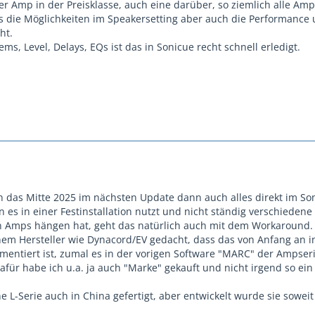
r Amp in der Preisklasse, auch eine darüber, so ziemlich alle Amp
s die Möglichkeiten im Speakersetting aber auch die Performance 
ht.
ms, Level, Delays, EQs ist das in Sonicue recht schnell erledigt.
n das Mitte 2025 im nächsten Update dann auch alles direkt im So
es in einer Festinstallation nutzt und nicht ständig verschiedene
n Amps hängen hat, geht das natürlich auch mit dem Workaround.
einem Hersteller wie Dynacord/EV gedacht, dass das von Anfang an i
entiert ist, zumal es in der vorigen Software "MARC" der Ampser
für habe ich u.a. ja auch "Marke" gekauft und nicht irgend so ein
e L-Serie auch in China gefertigt, aber entwickelt wurde sie soweit