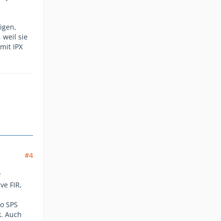
igen,
 weil sie
mit IPX
#4
r
ve FIR,
so SPS
k. Auch