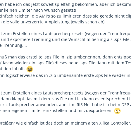
en habe ich das jetzt soweit spielfähig bekommen, aber ich bekom
r keinen Limiter nach Wunsch gesetzt!
infach reichen, die AMPs so zu limitieren dass sie gerade nicht cl
 die volle unverzerrte Ampleistung jeweils schon ab)
et zum Erstellen eines Lautsprecherpresets (wegen der Trennfreq
s und exportiere Trennung und die Wunschlimitierung als .sps File
ne Trennung....
ß man das erstellte .sps File in .zip umbenennen, dann entzipp
davon wieder ein .sps File) dieses neue .sps File dann mit dem Te
t den Inhalt.
n logischerweise das in .zip umbenannte erste .sps File wieder in
et zum Erstellen eines Lautsprecherpresets (wegen der Trennfreq
dann klappt das mit dem .sps File und ich kann es entsprechend 
neric Lautsprecher anwenden, aber im IRIS Net habe ich beim DSP
einen eigenen Limiter einzustellen und mitzuexportieren.
reißen; wie einfach ist das doch an meinem alten Xilica Controller..