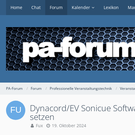
Home
Chat
Forum
Kalender
Lexikon
Mar
PA-Forum
Forum
Professionelle Veranstaltungstechnik
Veransta
Dynacord/EV Sonicue Softwa
setzen
Fux
19. Oktober 2024