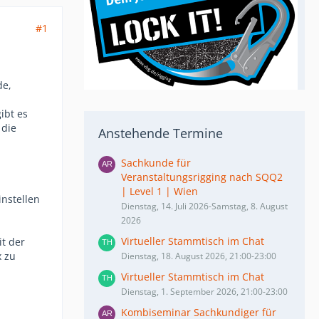
#1
de,
ibt es
 die
Anstehende Termine
Sachkunde für
Veranstaltungsrigging nach SQQ2
| Level 1 | Wien
nstellen
Dienstag, 14. Juli 2026-Samstag, 8. August
2026
Virtueller Stammtisch im Chat
it der
x zu
Dienstag, 18. August 2026, 21:00-23:00
Virtueller Stammtisch im Chat
Dienstag, 1. September 2026, 21:00-23:00
Kombiseminar Sachkundiger für