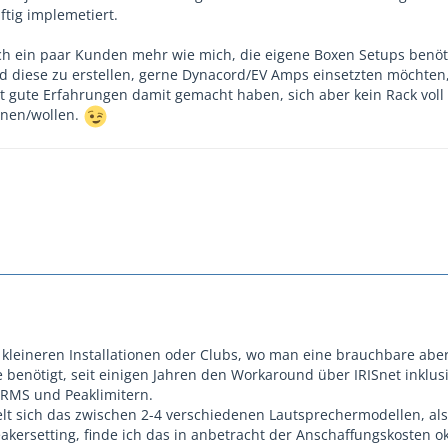
ftig implemetiert.
och ein paar Kunden mehr wie mich, die eigene Boxen Setups benöt
nd diese zu erstellen, gerne Dynacord/EV Amps einsetzten möchten,
t gute Erfahrungen damit gemacht haben, sich aber kein Rack voll 
nnen/wollen.
 kleineren Installationen oder Clubs, wo man eine brauchbare abe
benötigt, seit einigen Jahren den Workaround über IRISnet inklusi
 RMS und Peaklimitern.
ielt sich das zwischen 2-4 verschiedenen Lautsprechermodellen, al
eakersetting, finde ich das in anbetracht der Anschaffungskosten o