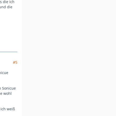
s die ich
und die
#5
nicue
n Sonicue
ie wohl
 ich weiß