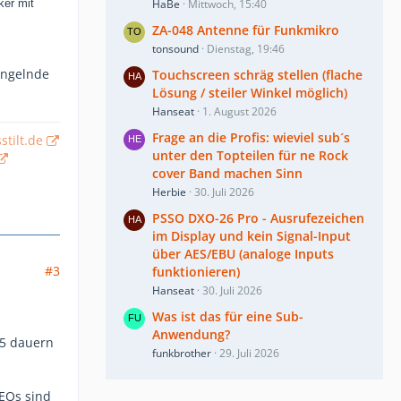
ker mit
HaBe
Mittwoch, 15:40
ZA-048 Antenne für Funkmikro
tonsound
Dienstag, 19:46
angelnde
Touchscreen schräg stellen (flache
Lösung / steiler Winkel möglich)
Hanseat
1. August 2026
Frage an die Profis: wieviel sub´s
stilt.de
unter den Topteilen für ne Rock
cover Band machen Sinn
Herbie
30. Juli 2026
PSSO DXO-26 Pro - Ausrufezeichen
im Display und kein Signal-Input
über AES/EBU (analoge Inputs
#3
funktionieren)
Hanseat
30. Juli 2026
Was ist das für eine Sub-
Anwendung?
25 dauern
funkbrother
29. Juli 2026
 EQs sind