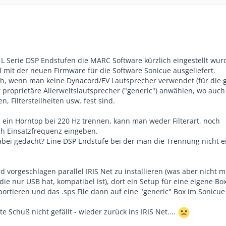
 L Serie DSP Endstufen die MARC Software kürzlich eingestellt wur
l mit der neuen Firmware für die Software Sonicue ausgeliefert.
ich, wenn man keine Dynacord/EV Lautsprecher verwendet (für die g
ur proprietäre Allerweltslautsprecher ("generic") anwählen, wo auch
 Filtersteilheiten usw. fest sind.
. ein Horntop bei 220 Hz trennen, kann man weder Filterart, noch
och Einsatzfrequenz eingeben.
bei gedacht? Eine DSP Endstufe bei der man die Trennung nicht ei
 vorgeschlagen parallel IRIS Net zu installieren (was aber nicht m
 die nur USB hat, kompatibel ist), dort ein Setup für eine eigene Bo
portieren und das .sps File dann auf eine "generic" Box im Sonicue
 Schuß nicht gefällt - wieder zurück ins IRIS Net....