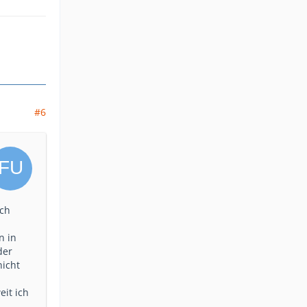
#6
ich
n in
der
nicht
eit ich