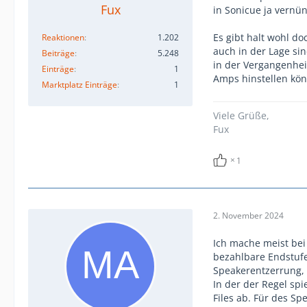
Fux
in Sonicue ja vernün
Es gibt halt wohl d
Reaktionen
1.202
auch in der Lage si
Beiträge
5.248
in der Vergangenhei
Einträge
1
Amps hinstellen kö
Marktplatz Einträge
1
Viele Grüße,
Fux
1
2. November 2024
Ich mache meist bei
bezahlbare Endstufe 
Speakerentzerrung,
In der der Regel sp
Files ab. Für des Sp