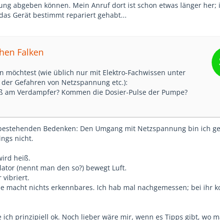
ung abgeben können. Mein Anruf dort ist schon etwas länger her; 
das Gerät bestimmt repariert gehabt...
phen Falken
an möchtest (wie üblich nur mit Elektro-Fachwissen unter
 der Gefahren von Netzspannung etc.):
iß am Verdampfer? Kommen die Dosier-Pulse der Pumpe?
bestehenden Bedenken: Den Umgang mit Netzspannung bin ich g
ings nicht.
wird heiß.
lator (nennt man den so?) bewegt Luft.
vibriert.
pe macht nichts erkennbares. Ich hab mal nachgemessen; bei ihr
 ich prinzipiell ok. Noch lieber wäre mir, wenn es Tipps gibt, wo 