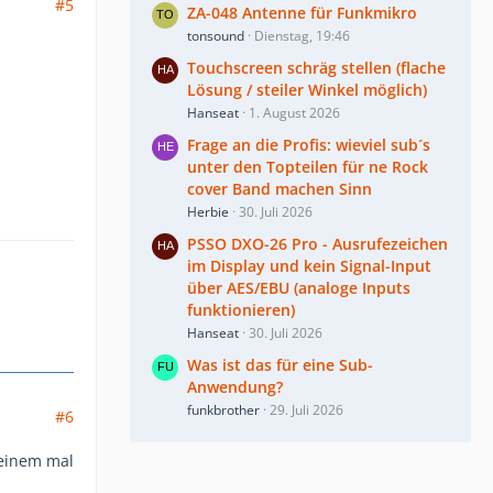
#5
ZA-048 Antenne für Funkmikro
tonsound
Dienstag, 19:46
Touchscreen schräg stellen (flache
Lösung / steiler Winkel möglich)
Hanseat
1. August 2026
Frage an die Profis: wieviel sub´s
unter den Topteilen für ne Rock
cover Band machen Sinn
Herbie
30. Juli 2026
PSSO DXO-26 Pro - Ausrufezeichen
im Display und kein Signal-Input
über AES/EBU (analoge Inputs
funktionieren)
Hanseat
30. Juli 2026
Was ist das für eine Sub-
Anwendung?
funkbrother
29. Juli 2026
#6
meinem mal