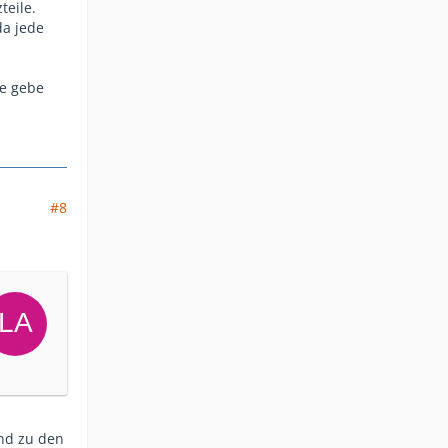
teile.
da jede
ie gebe
#8
und zu den