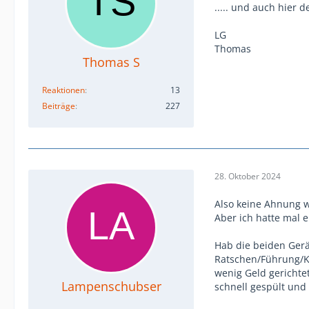
..... und auch hier
LG
Thomas
Thomas S
Reaktionen
13
Beiträge
227
28. Oktober 2024
Also keine Ahnung 
Aber ich hatte mal 
Hab die beiden Gerä
Ratschen/Führung/Ka
wenig Geld gerichte
Lampenschubser
schnell gespült und