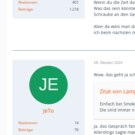
Wenn du die Zeit daz
Reaktionen
401
Was das sein könnte
Beiträge
1.218
Schraube an den Ger
Aber da weis man da
ich beim nächsten m
28. Oktober 2024
Wow, das geht ja sc
Zitat von La
Einfach bei Smok
JeTo
Die sind immer ne
Reaktionen
14
Ja, das Gespräch fan
Beiträge
76
Allerdings sagte ma