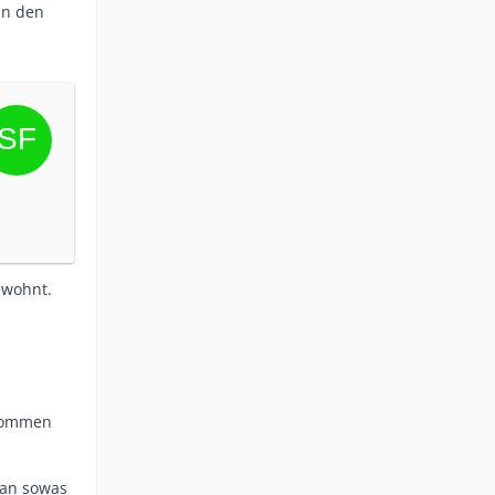
in den
ewohnt.
 kommen
man sowas