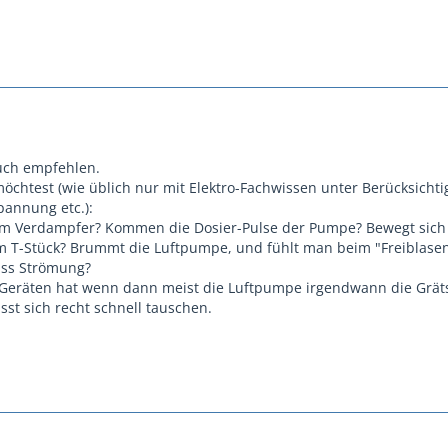
uch empfehlen.
möchtest (wie üblich nur mit Elektro-Fachwissen unter Berücksicht
annung etc.):
am Verdampfer? Kommen die Dosier-Pulse der Pumpe? Bewegt sich
m T-Stück? Brummt die Luftpumpe, und fühlt man beim "Freiblasen
ass Strömung?
-Geräten hat wenn dann meist die Luftpumpe irgendwann die Grät
sst sich recht schnell tauschen.