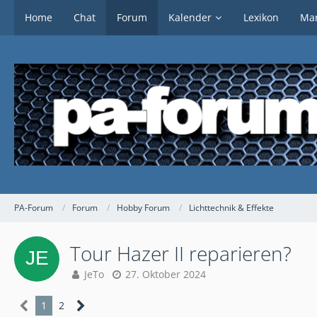
Home
Chat
Forum
Kalender
Lexikon
Mar
PA-Forum
Forum
Hobby Forum
Lichttechnik & Effekte
Tour Hazer II reparieren?
JeTo
27. Oktober 2024
1
2