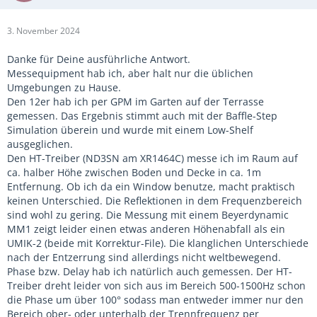
3. November 2024
Danke für Deine ausführliche Antwort.
Messequipment hab ich, aber halt nur die üblichen
Umgebungen zu Hause.
Den 12er hab ich per GPM im Garten auf der Terrasse
gemessen. Das Ergebnis stimmt auch mit der Baffle-Step
Simulation überein und wurde mit einem Low-Shelf
ausgeglichen.
Den HT-Treiber (ND3SN am XR1464C) messe ich im Raum auf
ca. halber Höhe zwischen Boden und Decke in ca. 1m
Entfernung. Ob ich da ein Window benutze, macht praktisch
keinen Unterschied. Die Reflektionen in dem Frequenzbereich
sind wohl zu gering. Die Messung mit einem Beyerdynamic
MM1 zeigt leider einen etwas anderen Höhenabfall als ein
UMIK-2 (beide mit Korrektur-File). Die klanglichen Unterschiede
nach der Entzerrung sind allerdings nicht weltbewegend.
Phase bzw. Delay hab ich natürlich auch gemessen. Der HT-
Treiber dreht leider von sich aus im Bereich 500-1500Hz schon
die Phase um über 100° sodass man entweder immer nur den
Bereich ober- oder unterhalb der Trennfrequenz per