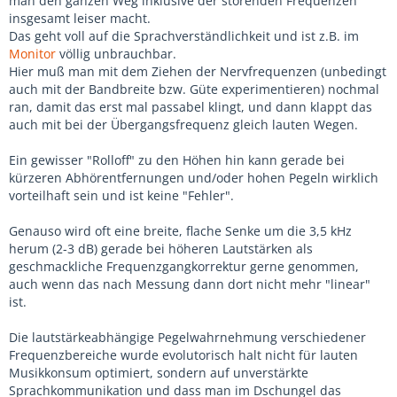
man den ganzen Weg inklusive der störenden Frequenzen
insgesamt leiser macht.
Das geht voll auf die Sprachverständlichkeit und ist z.B. im
Monitor
völlig unbrauchbar.
Hier muß man mit dem Ziehen der Nervfrequenzen (unbedingt
auch mit der Bandbreite bzw. Güte experimentieren) nochmal
ran, damit das erst mal passabel klingt, und dann klappt das
auch mit bei der Übergangsfrequenz gleich lauten Wegen.
Ein gewisser "Rolloff" zu den Höhen hin kann gerade bei
kürzeren Abhörentfernungen und/oder hohen Pegeln wirklich
vorteilhaft sein und ist keine "Fehler".
Genauso wird oft eine breite, flache Senke um die 3,5 kHz
herum (2-3 dB) gerade bei höheren Lautstärken als
geschmackliche Frequenzgangkorrektur gerne genommen,
auch wenn das nach Messung dann dort nicht mehr "linear"
ist.
Die lautstärkeabhängige Pegelwahrnehmung verschiedener
Frequenzbereiche wurde evolutorisch halt nicht für lauten
Musikkonsum optimiert, sondern auf unverstärkte
Sprachkommunikation und dass man im Dschungel das