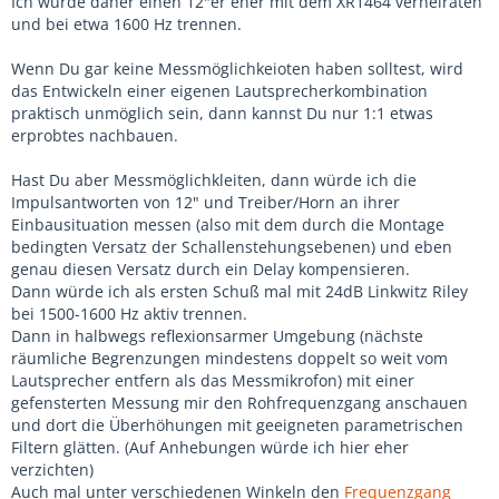
Ich würde daher einen 12"er eher mit dem XR1464 verheiraten
und bei etwa 1600 Hz trennen.
Wenn Du gar keine Messmöglichkeioten haben solltest, wird
das Entwickeln einer eigenen Lautsprecherkombination
praktisch unmöglich sein, dann kannst Du nur 1:1 etwas
erprobtes nachbauen.
Hast Du aber Messmöglichkleiten, dann würde ich die
Impulsantworten von 12" und Treiber/Horn an ihrer
Einbausituation messen (also mit dem durch die Montage
bedingten Versatz der Schallenstehungsebenen) und eben
genau diesen Versatz durch ein Delay kompensieren.
Dann würde ich als ersten Schuß mal mit 24dB Linkwitz Riley
bei 1500-1600 Hz aktiv trennen.
Dann in halbwegs reflexionsarmer Umgebung (nächste
räumliche Begrenzungen mindestens doppelt so weit vom
Lautsprecher entfern als das Messmikrofon) mit einer
gefensterten Messung mir den Rohfrequenzgang anschauen
und dort die Überhöhungen mit geeigneten parametrischen
Filtern glätten. (Auf Anhebungen würde ich hier eher
verzichten)
Auch mal unter verschiedenen Winkeln den
Frequenzgang