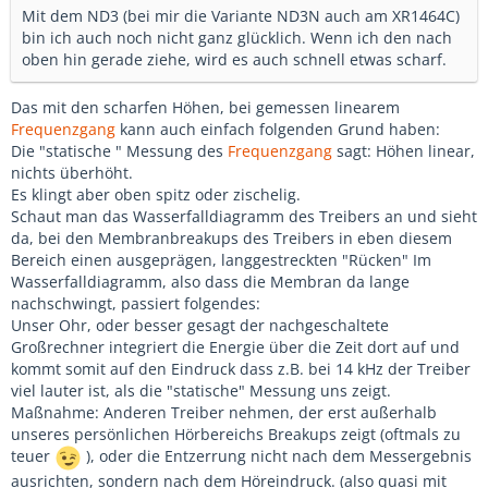
Mit dem ND3 (bei mir die Variante ND3N auch am XR1464C)
bin ich auch noch nicht ganz glücklich. Wenn ich den nach
oben hin gerade ziehe, wird es auch schnell etwas scharf.
Das mit den scharfen Höhen, bei gemessen linearem
Frequenzgang
kann auch einfach folgenden Grund haben:
Die "statische " Messung des
Frequenzgang
sagt: Höhen linear,
nichts überhöht.
Es klingt aber oben spitz oder zischelig.
Schaut man das Wasserfalldiagramm des Treibers an und sieht
da, bei den Membranbreakups des Treibers in eben diesem
Bereich einen ausgeprägen, langgestreckten "Rücken" Im
Wasserfalldiagramm, also dass die Membran da lange
nachschwingt, passiert folgendes:
Unser Ohr, oder besser gesagt der nachgeschaltete
Großrechner integriert die Energie über die Zeit dort auf und
kommt somit auf den Eindruck dass z.B. bei 14 kHz der Treiber
viel lauter ist, als die "statische" Messung uns zeigt.
Maßnahme: Anderen Treiber nehmen, der erst außerhalb
unseres persönlichen Hörbereichs Breakups zeigt (oftmals zu
teuer
), oder die Entzerrung nicht nach dem Messergebnis
ausrichten, sondern nach dem Höreindruck. (also quasi mit