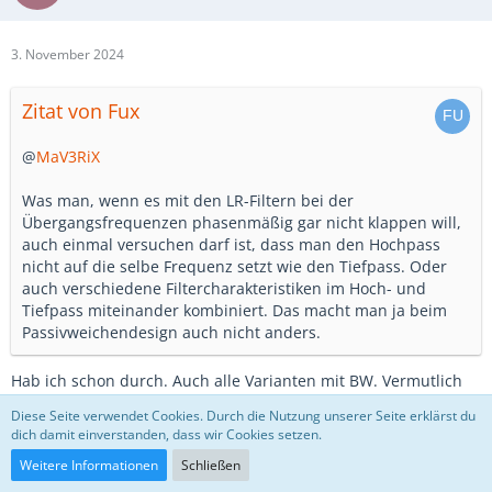
3. November 2024
Zitat von Fux
@
MaV3RiX
Was man, wenn es mit den LR-Filtern bei der
Übergangsfrequenzen phasenmäßig gar nicht klappen will,
auch einmal versuchen darf ist, dass man den Hochpass
nicht auf die selbe Frequenz setzt wie den Tiefpass. Oder
auch verschiedene Filtercharakteristiken im Hoch- und
Tiefpass miteinander kombiniert. Das macht man ja beim
Passivweichendesign auch nicht anders.
Hab ich schon durch. Auch alle Varianten mit BW. Vermutlich
liegt es nicht an den Xover Filtern, aber mir war die
Diese Seite verwendet Cookies. Durch die Nutzung unserer Seite erklärst du
ungleichmäßige Phase immer ein Dorn im Auge und ließ mich
dich damit einverstanden, dass wir Cookies setzen.
die Probleme dort vermuten.
Weitere Informationen
Schließen