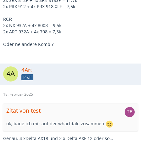
2x SRX 812P + 4x SRX 818SP = 11,7k
2x PRX 912 + 4x PRX 918 XLF = 7,5k
RCF:
2x NX 932A + 4x 8003 = 9,5k
2x ART 932A + 4x 708 = 7,3k
Oder ne andere Kombi?
4Art
Profi
18. Februar 2025
Zitat von test
ok, baue ich mir auf der wharfdale zusammen
Genau. 4 xDelta AX18 und 2 x Delta AXF 12 oder so…