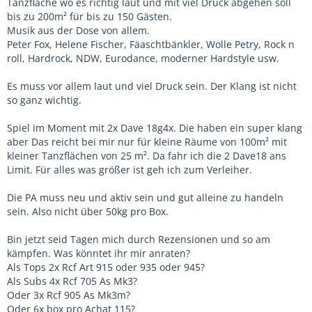
Tanzfläche wo es richtig laut und mit viel Druck abgehen soll
bis zu 200m² für bis zu 150 Gästen.
Musik aus der Dose von allem.
Peter Fox, Helene Fischer, Fäaschtbänkler, Wolle Petry, Rock n
roll, Hardrock, NDW, Eurodance, moderner Hardstyle usw.
Es muss vor allem laut und viel Druck sein. Der Klang ist nicht
so ganz wichtig.
Spiel im Moment mit 2x Dave 18g4x. Die haben ein super klang
aber Das reicht bei mir nur für kleine Räume von 100m² mit
kleiner Tanzflächen von 25 m². Da fahr ich die 2 Dave18 ans
Limit. Für alles was größer ist geh ich zum Verleiher.
Die PA muss neu und aktiv sein und gut alleine zu handeln
sein. Also nicht über 50kg pro Box.
Bin jetzt seid Tagen mich durch Rezensionen und so am
kämpfen. Was könntet ihr mir anraten?
Als Tops 2x Rcf Art 915 oder 935 oder 945?
Als Subs 4x Rcf 705 As Mk3?
Oder 3x Rcf 905 As Mk3m?
Oder 6x box pro Achat 115?