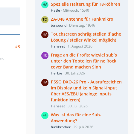
Spezielle Halterung für T8-Röhren
HaBe
Mittwoch, 15:40
ZA-048 Antenne für Funkmikro
tonsound
Dienstag, 19:46
Touchscreen schräg stellen (flache
Lösung / steiler Winkel möglich)
#3
Hanseat
1. August 2026
Frage an die Profis: wieviel sub´s
e,
unter den Topteilen für ne Rock
cover Band machen Sinn
Herbie
30. Juli 2026
PSSO DXO-26 Pro - Ausrufezeichen
im Display und kein Signal-Input
über AES/EBU (analoge Inputs
funktionieren)
Hanseat
30. Juli 2026
Was ist das für eine Sub-
Anwendung?
funkbrother
29. Juli 2026