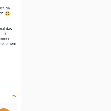
sse da,
nen
mal das
 ist
sammen.
 bei einem
#7