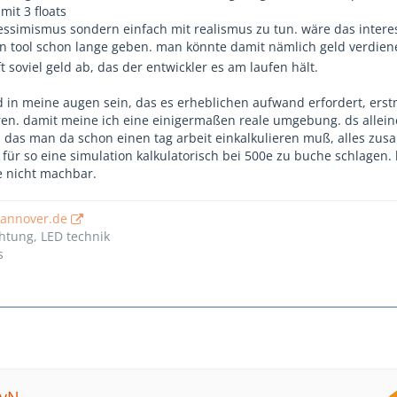
mit 3 floats
essimismus sondern einfach mit realismus zu tun. wäre das intere
n tool schon lange geben. man könnte damit nämlich geld verdie
rft soviel geld ab, das der entwickler es am laufen hält.
rd in meine augen sein, das es erheblichen aufwand erfordert, erst
en. damit meine ich eine einigermaßen reale umgebung. ds alleine
 das man da schon einen tag arbeit einkalkulieren muß, alles zu
 für so eine simulation kalkulatorisch bei 500e zu buche schlagen.
e nicht machbar.
hannover.de
htung, LED technik
s