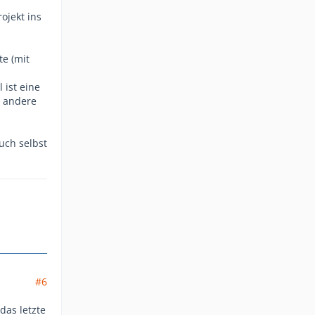
ojekt ins
e (mit
ist eine
r andere
uch selbst
#6
das letzte