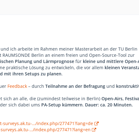
und ich arbeite im Rahmen meiner Masterarbeit an der TU Berlin 
 RAUMSONDE Berlin an einem freien und Open-Source-Tool zur
nischen Planung und Lärmprognose
für
kleine und mittlere Open-A
 eine praktische Lösung zu entwickeln, die vor allem
kleinen Veranst
nd mit ihren Setups zu planen
.
euer
Feedback
– durch
Teilnahme an der Befragung
und
konstrukti
t sich an alle, die (zumindest teilweise in Berlin)
Open-Airs, Festiv
der sich dabei ums
PA-Setup kümmern
.
Dauer: ca. 20 Minuten.
nt-surveys.ak.tu-…/index.php/277471?lang=de
t-surveys.ak.tu-…/index.php/277471?lang=en