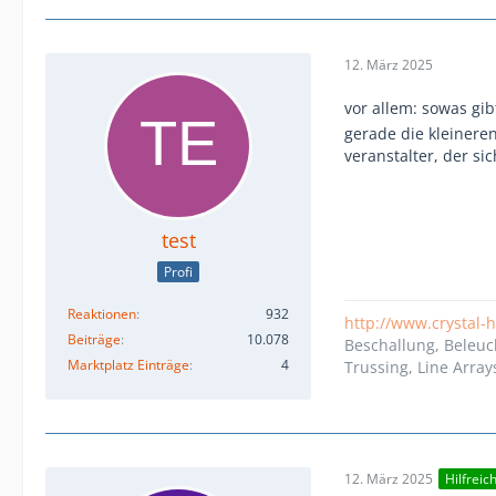
12. März 2025
vor allem: sowas gib
gerade die kleinere
veranstalter, der si
test
Profi
Reaktionen
932
http://www.crystal-
Beiträge
10.078
Beschallung, Beleuc
Marktplatz Einträge
4
Trussing, Line Array
12. März 2025
Hilfreic