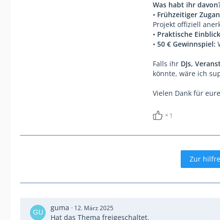
Was habt ihr davon
•
Frühzeitiger Zugan
Projekt offiziell ane
•
Praktische Einblick
•
50 € Gewinnspiel:
W
Falls ihr
DJs, Verans
könnte, wäre ich su
Vielen Dank für eure
1
Zur hilfr
guma
12. März 2025
Hat das Thema freigeschaltet.