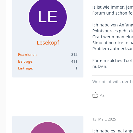
Is ist wie immer, j
Forum und schon fe
Ich habe von Anfang
Pointsources geht da
Grad wenn man eine
Lesekopf
Simulation nice to 
Problem aufmerksa
Reaktionen
212
Für ein solches Too
Beiträge
411
nutzen.
Einträge
1
Wer nicht will, der 
2
13. März 2025
ich habe es mal ange