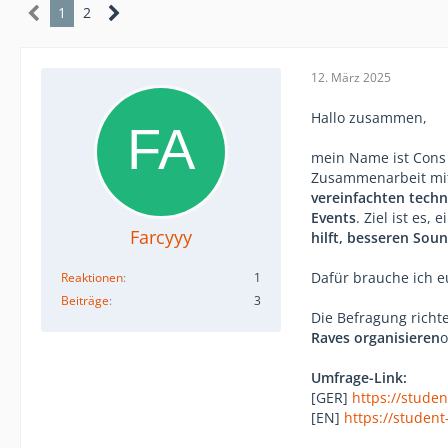
1
2
12. März 2025
Hallo zusammen,
mein Name ist Cons 
Zusammenarbeit mit
vereinfachten tech
Events
. Ziel ist es,
Farcyyy
hilft, besseren Sou
Dafür brauche ich 
Reaktionen
1
Beiträge
3
Die Befragung richte
Raves organisieren
o
Umfrage-Link:
[GER]
https://stude
[EN]
https://studen