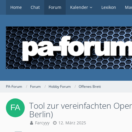
Home
Chat
Forum
Kalender
Lexikon
Mar
PA-Forum
Forum
Hobby Forum
Offenes Brett
Tool zur vereinfachten Ope
Berlin)
Farcyyy
12. März 2025