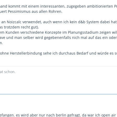
emand kommt mit einem interessanten, zugegeben ambitionierten Pr
uert Pessimismus aus allen Rohren.
 an Noizcalc verwendet, auch wenn ich kein d&b System dabei hatt
s trotzdem recht gut).
m Kunden verschiedene Konzepte im Planungsstadium zeigen will 
have und man selber wird gegebenenfalls nich mal auf das ein ode
m.
l ohne Herstellerbindung sehe ich durchaus Bedarf und würde es s
hat schon.
fangen. es wird aber nur nach berlin gefragt. da war ich open air 