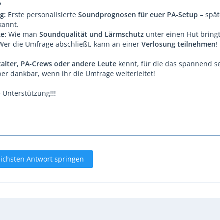
?
g:
Erste personalisierte
Soundprognosen für euer PA-Setup
– spät
rkannt.
e:
Wie man
Soundqualität und Lärmschutz
unter einen Hut bringt
er die Umfrage abschließt, kann an einer
Verlosung teilnehmen
!
talter, PA-Crews oder andere Leute
kennt, für die das spannend s
per dankbar, wenn ihr die Umfrage weiterleitet!
 Unterstützung!!!
eichsten Antwort springen