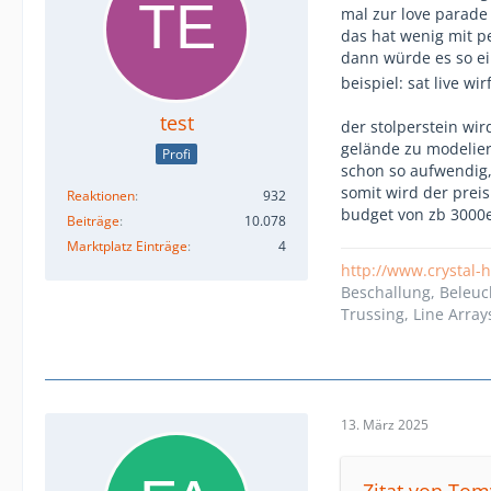
mal zur love parade 
das hat wenig mit p
dann würde es so ei
beispiel: sat live wi
test
der stolperstein wi
gelände zu modelier
Profi
schon so aufwendig,
somit wird der preis
Reaktionen
932
budget von zb 3000
Beiträge
10.078
Marktplatz Einträge
4
http://www.crystal-
Beschallung, Beleuc
Trussing, Line Array
13. März 2025