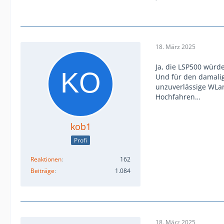
18. März 2025
Ja, die LSP500 würden
Und für den damalige
unzuverlässige WLa
Hochfahren…
kob1
Profi
Reaktionen
162
Beiträge
1.084
18. März 2025