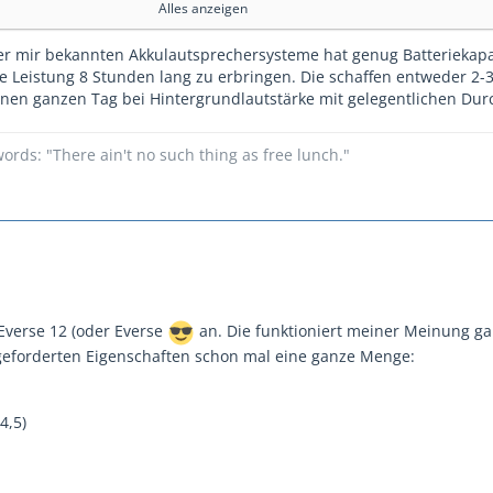
Alles anzeigen
obbybereich optimiert ist.
der mir bekannten Akkulautsprechersysteme hat genug Batteriekap
il können:
che Leistung 8 Stunden lang zu erbringen. Die schaffen entweder 2
ndestens 8 Stunden bei Maximalpegel (bei 80-100Hz getrennt )
inen ganzen Tag bei Hintergrundlautstärke mit gelegentlichen Dur
er was ähnliches in der Leistungsklasse ( zb. 6x6" oder 8x4")
db können (bei 80-100Hz getrennt
ords: "There ain't no such thing as free lunch."
 Everse 12 (oder Everse
an. Die funktioniert meiner Meinung ga
geforderten Eigenschaften schon mal eine ganze Menge:
4,5)