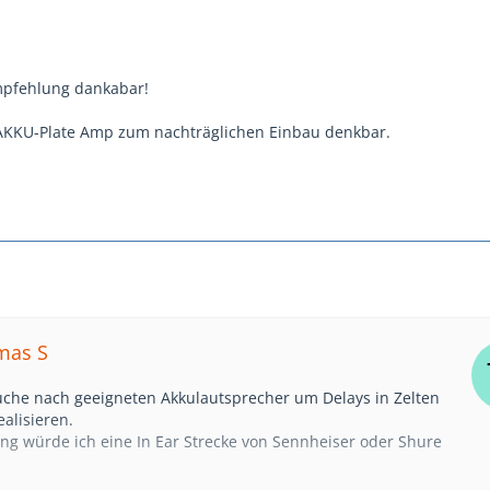
mpfehlung dankabar!
 AKKU-Plate Amp zum nachträglichen Einbau denkbar.
mas S
Suche nach geeigneten Akkulautsprecher um Delays in Zelten
ealisieren.
ng würde ich eine In Ear Strecke von Sennheiser oder Shure
her gefunden habe passt mir nicht so ganz, da es eher auf DJ