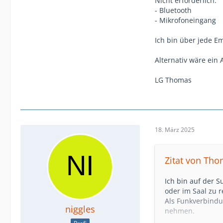
Nicht erforderlich:
- Bluetooth
- Mikrofoneingang
Ich bin über jede E
Alternativ wäre ein
LG Thomas
18. März 2025
Zitat von Tho
Ich bin auf der 
oder im Saal zu r
Als Funkverbindu
niggles
nehmen.
Alles was ich bis