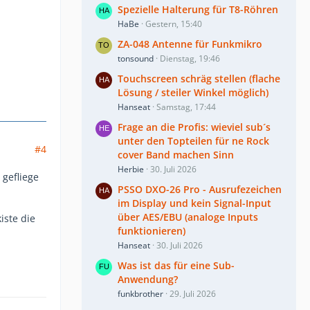
Spezielle Halterung für T8-Röhren
HaBe
Gestern, 15:40
ZA-048 Antenne für Funkmikro
tonsound
Dienstag, 19:46
Touchscreen schräg stellen (flache
Lösung / steiler Winkel möglich)
Hanseat
Samstag, 17:44
Frage an die Profis: wieviel sub´s
unter den Topteilen für ne Rock
#4
cover Band machen Sinn
Herbie
30. Juli 2026
 gefliege
PSSO DXO-26 Pro - Ausrufezeichen
im Display und kein Signal-Input
über AES/EBU (analoge Inputs
iste die
funktionieren)
Hanseat
30. Juli 2026
Was ist das für eine Sub-
Anwendung?
funkbrother
29. Juli 2026