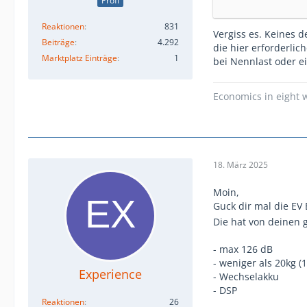
Profi
Anwendungen im H
Reaktionen
831
Vergiss es. Keines 
Was sollte das Te
Beiträge
4.292
die hier erforderli
- Akkubetrieb mi
Marktplatz Einträge
1
bei Nennlast oder e
- 10" oder 12" od
- sollte min 115 
Economics in eight w
18. März 2025
Moin,
Guck dir mal die EV
Die hat von deinen 
- max 126 dB
- weniger als 20kg (1
Experience
- Wechselakku
- DSP
Reaktionen
26