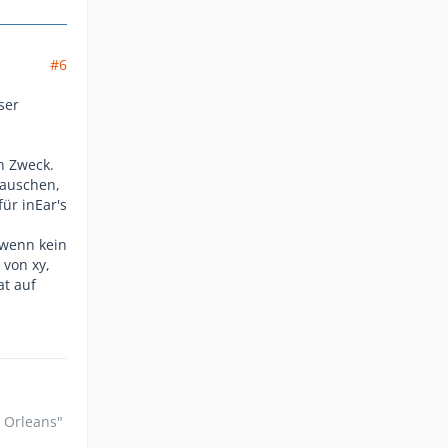
#6
ser
en Zweck.
tauschen,
ür inEar's
 wenn kein
 von xy,
at auf
n Orleans"