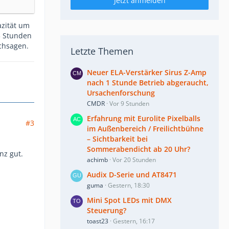
Jetzt anmelden
azität um
-3 Stunden
chsagen.
Letzte Themen
Neuer ELA-Verstärker Sirus Z-Amp
nach 1 Stunde Betrieb abgeraucht,
Ursachenforschung
CMDR
Vor 9 Stunden
Erfahrung mit Eurolite Pixelballs
#3
im Außenbereich / Freilichtbühne
– Sichtbarkeit bei
Sommerabendicht ab 20 Uhr?
nz gut.
achimb
Vor 20 Stunden
Audix D-Serie und AT8471
guma
Gestern, 18:30
Mini Spot LEDs mit DMX
Steuerung?
toast23
Gestern, 16:17