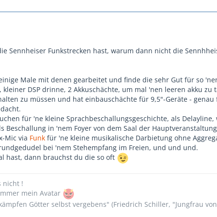
ie Sennheiser Funkstrecken hast, warum dann nicht die Sennhhei
 einige Male mit denen gearbeitet und finde die sehr Gut für so 'n
s, kleiner DSP drinne, 2 Akkuschächte, um mal 'nen leeren akku zu 
halten zu müssen und hat einbauschächte für 9,5"-Geräte - genau f
dacht.
uchen für 'ne kleine Sprachbeschallungsgeschichte, als Delayline,
als Beschallung in 'nem Foyer von dem Saal der Hauptveranstaltung
x-Mic via
Funk
für 'ne kleine musikalische Darbietung ohne Aggreg
grundgedudel bei 'nem Stehempfang im Freien, und und und.
l hast, dann brauchst du die so oft
s nicht !
n immer mein Avatar
ämpfen Götter selbst vergebens" (Friedrich Schiller, "Jungfrau vo