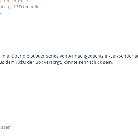
hannover.de
htung, LED technik
s
: mal über die 3000er Series von AT nachgedacht? In-Ear-Sender au
us dem Akku der Box versorgt, könnte sehr schick sein.
ausen