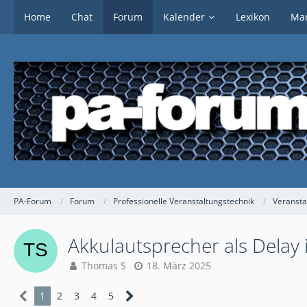
Home
Chat
Forum
Kalender
Lexikon
Mar
PA-Forum
Forum
Professionelle Veranstaltungstechnik
Veransta
Akkulautsprecher als Delay 
Thomas S
18. März 2025
1
2
3
4
5