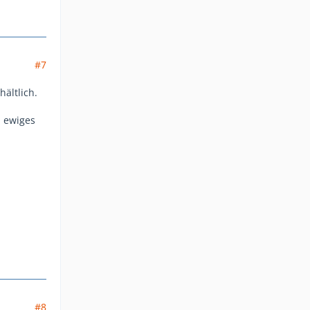
#7
hältlich.
, ewiges
#8