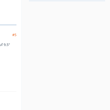
#5
f 9,5"