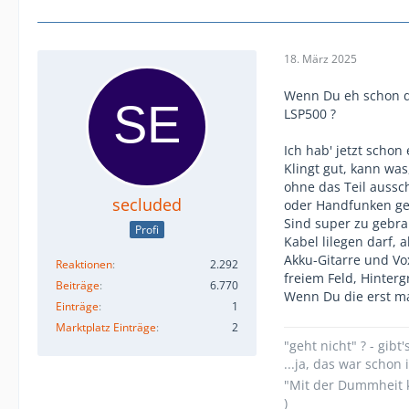
18. März 2025
Wenn Du eh schon d
LSP500 ?
Ich hab' jetzt schon
Klingt gut, kann wa
ohne das Teil aussc
secluded
oder Handfunken ge
Sind super zu gebra
Profi
Kabel lilegen darf, 
Akku-Gitarre und Vo
Reaktionen
2.292
freiem Feld, Hinter
Beiträge
6.770
Wenn Du die erst ma
Einträge
1
Marktplatz Einträge
2
"geht nicht" ? - gibt'
...ja, das war scho
"Mit der Dummheit k
)