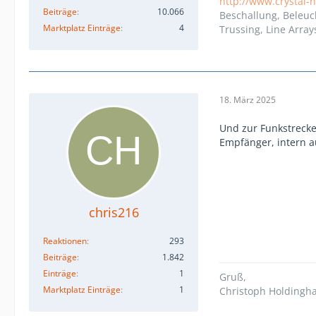
http://www.crystal-
Beiträge
10.066
Beschallung, Beleuc
Marktplatz Einträge
4
Trussing, Line Array
18. März 2025
Und zur Funkstrecke
Empfänger, intern a
chris216
Reaktionen
293
Beiträge
1.842
Einträge
1
Gruß,
Marktplatz Einträge
1
Christoph Holdingh