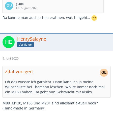
Daher mein persönlicher Nachruf:
guma
15. August 2020
Den Vorgänger, das M500 N(C) mochte ich zunächst in
Da konnte man auch schon erahnen, wo‘s hingeht…
meinen Anfangsjahren, als dieses Mikro noch hier und
da anzutreffen war, nicht. Der Korb war nicht besonders
robust, ich empfand es als "höhenlastig" und es hatte
irgendwie diesen…
HenrySalayne
Verifiziert
9. Juni 2025
Zitat von gert
Oh das wusste ich garnicht. Dann kann ich ja meine
Wunschliste bei Thomann löschen. Wollte immer noch mal
ein M160 haben. Da geht nun Gebraucht mit Risiko.
M88, M130, M160 und M201 sind allesamt aktuell noch "
(Hand)made in Germany".