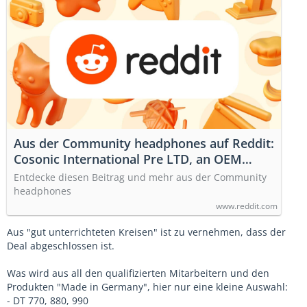
Aus der Community headphones auf Reddit:
Cosonic International Pre LTD, an OEM
manufacturer for tws product for various
Entdecke diesen Beitrag und mehr aus der Community
brand such as Philips, JBL, Honor,
headphones
Soundcore, Huawei, Beats, 1More etc is on
www.reddit.com
the process of acquiring Beyerdynamic for
Aus "gut unterrichteten Kreisen" ist zu vernehmen, dass der
an approximate…
Deal abgeschlossen ist.
Was wird aus all den qualifizierten Mitarbeitern und den
Produkten "Made in Germany", hier nur eine kleine Auswahl:
- DT 770, 880, 990