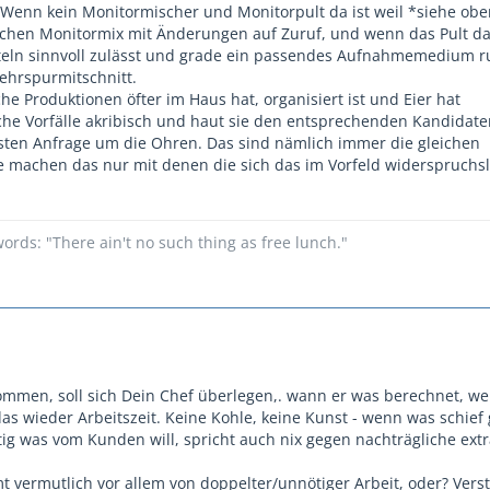
. Wenn kein Monitormischer und Monitorpult da ist weil *siehe obe
ischen Monitormix mit Änderungen auf Zuruf, und wenn das Pult da
tteln sinnvoll zulässt und grade ein passendes Aufnahmemedium r
ehrspurmitschnitt.
e Produktionen öfter im Haus hat, organisiert ist und Eier hat
che Vorfälle akribisch und haut sie den entsprechenden Kandidate
sten Anfrage um die Ohren. Das sind nämlich immer die gleichen
ie machen das nur mit denen die sich das im Vorfeld widerspruchs
ords: "There ain't no such thing as free lunch."
mmen, soll sich Dein Chef überlegen,. wann er was berechnet, w
t das wieder Arbeitszeit. Keine Kohle, keine Kunst - wenn was schief
tig was vom Kunden will, spricht auch nix gegen nachträgliche ext
t vermutlich vor allem von doppelter/unnötiger Arbeit, oder? Verst