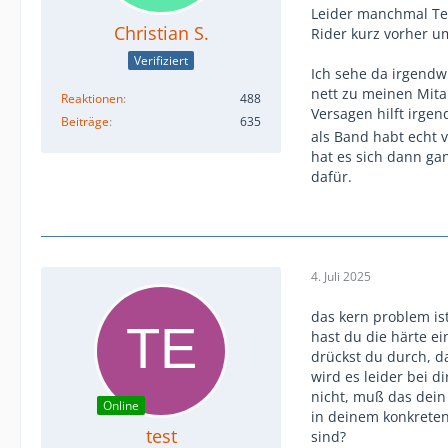
Leider manchmal Tei
Christian S.
Rider kurz vorher 
Verifiziert
Ich sehe da irgendw
nett zu meinen Mita
Reaktionen
488
Versagen hilft irg
Beiträge
635
als Band habt echt 
hat es sich dann ga
dafür.
4. Juli 2025
das kern problem ist
hast du die härte e
drückst du durch, d
wird es leider bei d
nicht, muß das dein
Online
in deinem konkreten
test
sind?