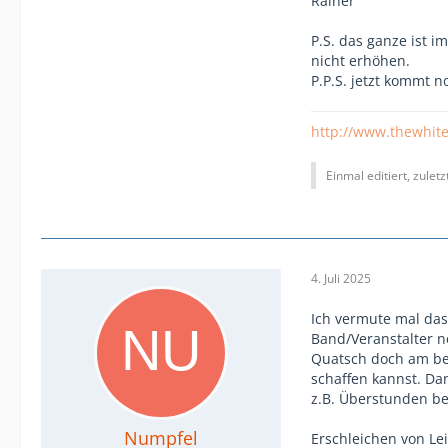
Rainer
P.S. das ganze ist 
nicht erhöhen.
P.P.S. jetzt kommt 
http://www.thewhit
Einmal editiert, zulet
4. Juli 2025
Ich vermute mal das
Band/Veranstalter n
Quatsch doch am bes
schaffen kannst. Da
z.B. Überstunden b
Numpfel
Erschleichen von Le