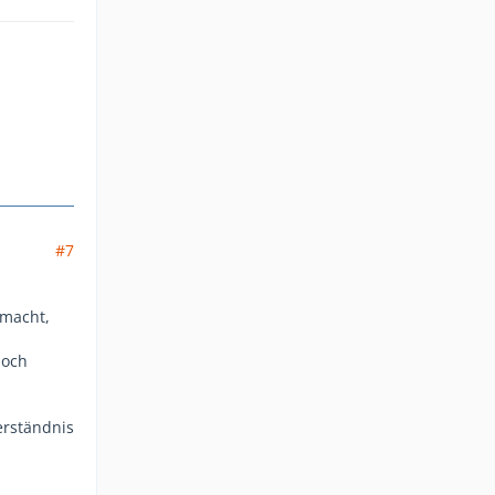
#7
 macht,
noch
erständnis