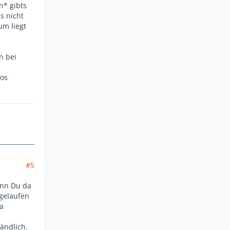
n* gibts
s nicht
um liegt
n bei
los
#5
enn Du da
 gelaufen
ra
ändlich.