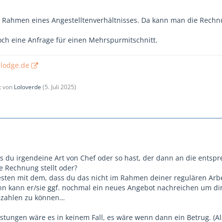
im Rahmen eines Angestelltenverhältnisses. Da kann man die Rechn
noch eine Anfrage für einen Mehrspurmitschnitt.
elodge.de
zt von
Loloverde
(
5. Juli 2025
)
s du irgendeine Art von Chef oder so hast, der dann an die entsp
e Rechnung stellt oder?
ten mit dem, dass du das nicht im Rahmen deiner regulären Arbe
nn kann er/sie ggf. nochmal ein neues Angebot nachreichen um di
ezahlen zu können…
istungen wäre es in keinem Fall, es wäre wenn dann ein Betrug. (A