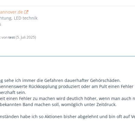
hannover.de
htung, LED technik
s
zt von
test
(
5. Juli 2025
)
ng sehe ich immer die Gefahren dauerhafter Gehörschäden.
ennenswerte Rückkopplung produziert oder am Pult einen Fehler
erzhaft sein.
eit einen Fehler zu machen wird deutlich höher, wenn man auch 
nbekannten Band machen soll, womöglich unter Zeitdruck.
mständen habe ich so Aktionen bisher abgelehnt und bin oft auf V