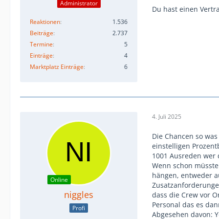
Administrator
Du hast einen Vertr
Reaktionen
1.536
Beiträge
2.737
Termine
5
Einträge
4
Marktplatz Einträge
6
4. Juli 2025
Die Chancen so was 
einstelligen Prozent
1001 Ausreden wer da
Wenn schon müsste m
hängen, entweder au
Online
Zusatzanforderungen
niggles
dass die Crew vor O
Personal das es dan
Profi
Abgesehen davon: Y