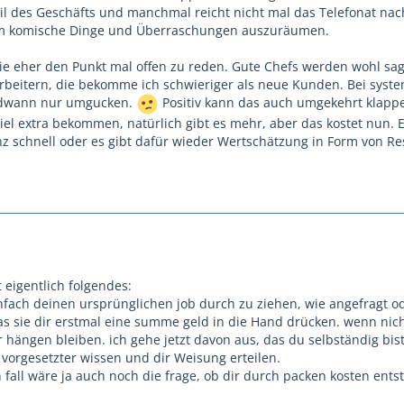
l des Geschäfts und manchmal reicht nicht mal das Telefonat na
um komische Dinge und Überraschungen auszuräumen.
ie eher den Punkt mal offen zu reden. Gute Chefs werden wohl sag
rbeitern, die bekomme ich schwieriger als neue Kunden. Bei syst
endwann nur umgucken.
Positiv kann das auch umgekehrt klappen
viel extra bekommen, natürlich gibt es mehr, aber das kostet nun.
nz schnell oder es gibt dafür wieder Wertschätzung in Form von R
 eigentlich folgendes:
infach deinen ursprünglichen job durch zu ziehen, wie angefragt o
as sie dir erstmal eine summe geld in die Hand drücken. wenn nic
ir hängen bleiben. ich gehe jetzt davon aus, das du selbständig bis
 vorgesetzter wissen und dir Weisung erteilen.
 fall wäre ja auch noch die frage, ob dir durch packen kosten ent