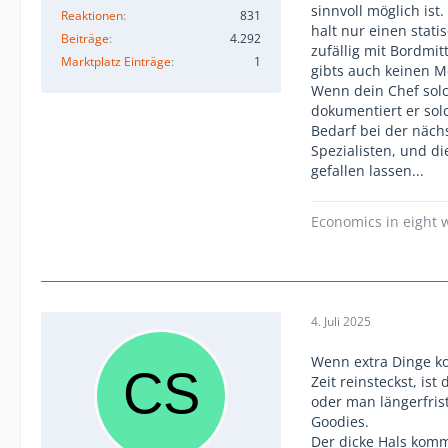
sinnvoll möglich ist
Reaktionen
831
halt nur einen stat
Beiträge
4.292
zufällig mit Bordmi
Marktplatz Einträge
1
gibts auch keinen M
Wenn dein Chef solch
dokumentiert er sol
Bedarf bei der näch
Spezialisten, und d
gefallen lassen...
Economics in eight w
4. Juli 2025
Wenn extra Dinge ko
Zeit reinsteckst, is
oder man längerfris
Goodies.
Der dicke Hals komm