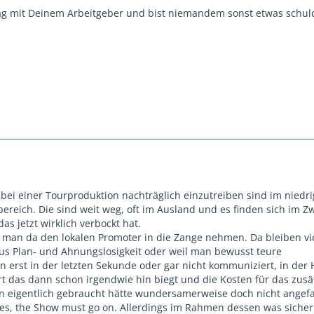
ag mit Deinem Arbeitgeber und bist niemandem sonst etwas schuld
bei einer Tourproduktion nachträglich einzutreiben sind im niedr
bereich. Die sind weit weg, oft im Ausland und es finden sich im Zw
s jetzt wirklich verbockt hat.
an da den lokalen Promoter in die Zange nehmen. Da bleiben vie
s Plan- und Ahnungslosigkeit oder weil man bewusst teure
 erst in der letzten Sekunde oder gar nicht kommuniziert, in der
rt das dann schon irgendwie hin biegt und die Kosten für das zusä
n eigentlich gebraucht hätte wundersamerweise doch nicht angefa
es, the Show must go on. Allerdings im Rahmen dessen was siche