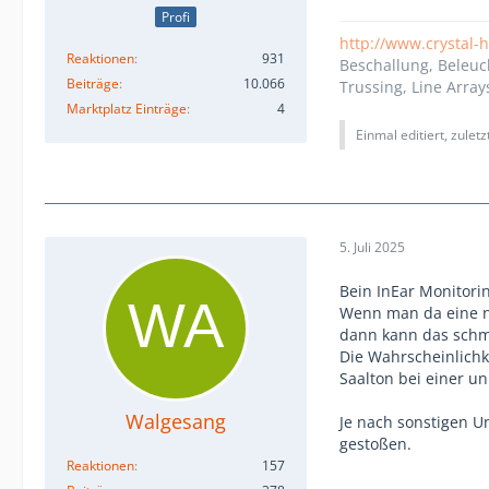
Profi
http://www.crystal-
Reaktionen
931
Beschallung, Beleuc
Beiträge
10.066
Trussing, Line Array
Marktplatz Einträge
4
Einmal editiert, zulet
5. Juli 2025
Bein InEar Monitori
Wenn man da eine n
dann kann das schm
Die Wahrscheinlichk
Saalton bei einer u
Walgesang
Je nach sonstigen U
gestoßen.
Reaktionen
157