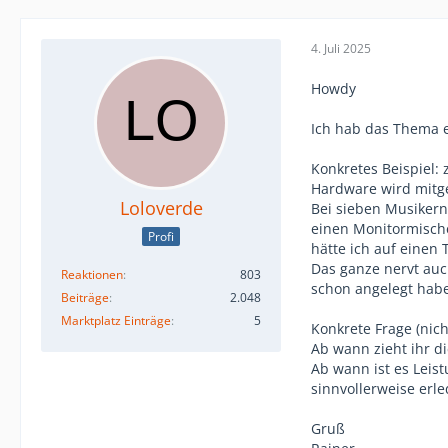
4. Juli 2025
Howdy
Ich hab das Thema et
Konkretes Beispiel:
Hardware wird mitg
Loloverde
Bei sieben Musikern
einen Monitormische
Profi
hätte ich auf einen 
Das ganze nervt auch
Reaktionen
803
schon angelegt habe
Beiträge
2.048
Marktplatz Einträge
5
Konkrete Frage (nic
Ab wann zieht ihr di
Ab wann ist es Leist
sinnvollerweise erl
Gruß