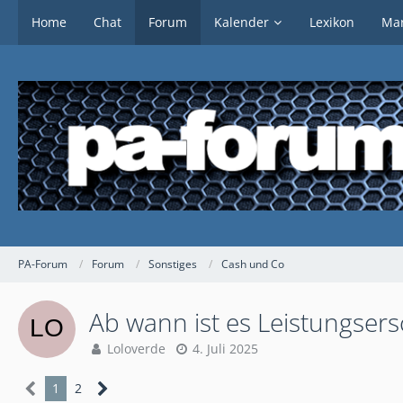
Home
Chat
Forum
Kalender
Lexikon
Mar
PA-Forum
Forum
Sonstiges
Cash und Co
Ab wann ist es Leistungser
Loloverde
4. Juli 2025
1
2