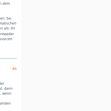
ch dem
en: Sei
ematischen
 als: Ihr
 Entweder
essorcen
#6
der
ht, dann
t. wenn
standen