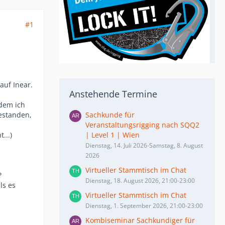
#1
auf Inear.
Anstehende Termine
 dem ich
gestanden,
Sachkunde für
Veranstaltungsrigging nach SQQ2
...)
| Level 1 | Wien
Dienstag, 14. Juli 2026-Samstag, 8. August
2026
Virtueller Stammtisch im Chat
?
Dienstag, 18. August 2026, 21:00-23:00
ls es
Virtueller Stammtisch im Chat
Dienstag, 1. September 2026, 21:00-23:00
Kombiseminar Sachkundiger für