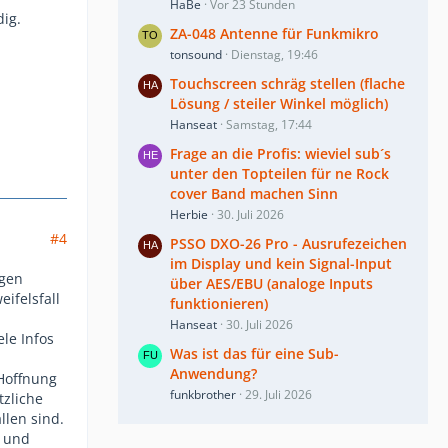
HaBe
Vor 23 Stunden
ig.
ZA-048 Antenne für Funkmikro
tonsound
Dienstag, 19:46
Touchscreen schräg stellen (flache
Lösung / steiler Winkel möglich)
Hanseat
Samstag, 17:44
Frage an die Profis: wieviel sub´s
unter den Topteilen für ne Rock
cover Band machen Sinn
Herbie
30. Juli 2026
#4
PSSO DXO-26 Pro - Ausrufezeichen
im Display und kein Signal-Input
igen
über AES/EBU (analoge Inputs
eifelsfall
funktionieren)
Hanseat
30. Juli 2026
le Infos
Was ist das für eine Sub-
Anwendung?
 Hoffnung
funkbrother
29. Juli 2026
tzliche
llen sind.
r und