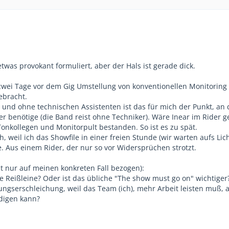
was provokant formuliert, aber der Hals ist gerade dick.
 zwei Tage vor dem Gig Umstellung von konventionellen Monitoring 
ebracht.
 und ohne technischen Assistenten ist das für mich der Punkt, an
r benötige (die Band reist ohne Techniker). Wäre Inear im Rider 
Tonkollegen und Monitorpult bestanden. So ist es zu spät.
, weil ich das Showfile in einer freien Stunde (wir warten aufs Licht
. Aus einem Rider, der nur so vor Widersprüchen strotzt.
ht nur auf meinen konkreten Fall bezogen):
e Reißleine? Oder ist das übliche "The show must go on" wichtiger
ungserschleichung, weil das Team (ich), mehr Arbeit leisten muß, a
edigen kann?