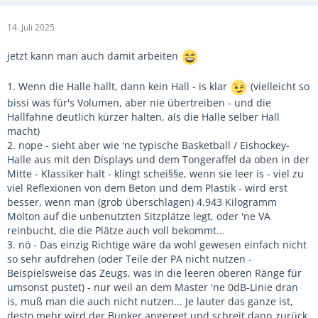
14. Juli 2025
jetzt kann man auch damit arbeiten
1. Wenn die Halle hallt, dann kein Hall - is klar
(vielleicht so
bissi was für's Volumen, aber nie übertreiben - und die
Hallfahne deutlich kürzer halten, als die Halle selber Hall
macht)
2. nope - sieht aber wie 'ne typische Basketball / Eishockey-
Halle aus mit den Displays und dem Tongeraffel da oben in der
Mitte - Klassiker halt - klingt schei§§e, wenn sie leer is - viel zu
viel Reflexionen von dem Beton und dem Plastik - wird erst
besser, wenn man (grob überschlagen) 4.943 Kilogramm
Molton auf die unbenutzten Sitzplätze legt, oder 'ne VA
reinbucht, die die Plätze auch voll bekommt...
3. nö - Das einzig Richtige wäre da wohl gewesen einfach nicht
so sehr aufdrehen (oder Teile der PA nicht nutzen -
Beispielsweise das Zeugs, was in die leeren oberen Ränge für
umsonst pustet) - nur weil an dem Master 'ne 0dB-Linie dran
is, muß man die auch nicht nutzen... Je lauter das ganze ist,
desto mehr wird der Bunker angeregt und schreit dann zurück