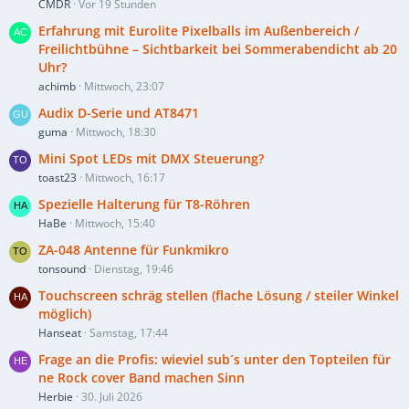
CMDR
Vor 19 Stunden
Erfahrung mit Eurolite Pixelballs im Außenbereich /
Freilichtbühne – Sichtbarkeit bei Sommerabendicht ab 20
Uhr?
achimb
Mittwoch, 23:07
Audix D-Serie und AT8471
guma
Mittwoch, 18:30
Mini Spot LEDs mit DMX Steuerung?
toast23
Mittwoch, 16:17
Spezielle Halterung für T8-Röhren
HaBe
Mittwoch, 15:40
ZA-048 Antenne für Funkmikro
tonsound
Dienstag, 19:46
Touchscreen schräg stellen (flache Lösung / steiler Winkel
möglich)
Hanseat
Samstag, 17:44
Frage an die Profis: wieviel sub´s unter den Topteilen für
ne Rock cover Band machen Sinn
Herbie
30. Juli 2026