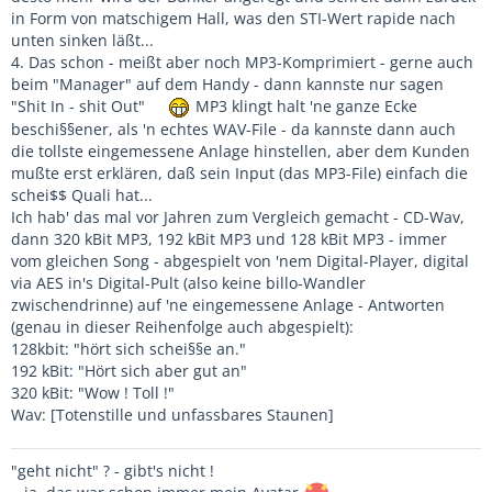
in Form von matschigem Hall, was den STI-Wert rapide nach
unten sinken läßt...
4. Das schon - meißt aber noch MP3-Komprimiert - gerne auch
beim "Manager" auf dem Handy - dann kannste nur sagen
"Shit In - shit Out"
MP3 klingt halt 'ne ganze Ecke
beschi§§ener, als 'n echtes WAV-File - da kannste dann auch
die tollste eingemessene Anlage hinstellen, aber dem Kunden
mußte erst erklären, daß sein Input (das MP3-File) einfach die
schei$$ Quali hat...
Ich hab' das mal vor Jahren zum Vergleich gemacht - CD-Wav,
dann 320 kBit MP3, 192 kBit MP3 und 128 kBit MP3 - immer
vom gleichen Song - abgespielt von 'nem Digital-Player, digital
via AES in's Digital-Pult (also keine billo-Wandler
zwischendrinne) auf 'ne eingemessene Anlage - Antworten
(genau in dieser Reihenfolge auch abgespielt):
128kbit: "hört sich schei§§e an."
192 kBit: "Hört sich aber gut an"
320 kBit: "Wow ! Toll !"
Wav: [Totenstille und unfassbares Staunen]
"geht nicht" ? - gibt's nicht !